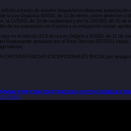
olicita a través de nuestro despacho profesional autorización 
.3 de la Ley Orgánica 4/2000, de 11 de enero, sobre derechos y l
e, la 11/2003, de 29 de septiembre y por la 14/2003, de 20 de n
des de los extranjeros en España y su integración social, aprob
idos en el artículo 31.3 de la Ley Orgánica 4/2000, de 11 de ene
8 del Reglamento aprobado por el Real Decreto 557/2011 citado, 
go laboral.
CUNSTANCIAS EXCEPCIONALES INICIAL por arraigo laboral 
𝗥𝗔𝗟 𝗣𝗢𝗥 𝗖𝗜𝗥𝗖𝗨𝗡𝗦𝗧𝗔𝗡𝗖𝗜𝗔𝗦 𝗘𝗫𝗖𝗘𝗣𝗖𝗜𝗢𝗡𝗔𝗟𝗘𝗦 𝗜𝗡𝗜𝗖𝗜
LUE CARD