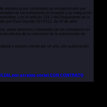
de residencia por circunstancias excepcionales por
ibertades de los extranjeros en España y su integración
oviembre, y en el artículo 124.1 del Reglamento de la
ado por Real Decreto 557/2011, de 20 de abril.
ro, sobre derechos y libertades de los extranjeros en
a los efectos de la concesión de la autorización de
a nuestro cliente por un año, con autorización
𝗔𝗟 𝗽𝗼𝗿 𝗮𝗿𝗿𝗮𝗶𝗴𝗼 𝘀𝗼𝗰𝗶𝗮𝗹 𝗖𝗢𝗡 𝗖𝗢𝗡𝗧𝗥𝗔𝗧𝗢