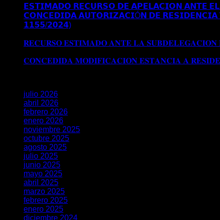
𝗘𝗦𝗧𝗜𝗠𝗔𝗗𝗢 𝗥𝗘𝗖𝗨𝗥𝗦𝗢 𝗗𝗘 𝗔𝗣𝗘𝗟𝗔𝗖𝗜𝗢𝗡 𝗔𝗡𝗧𝗘 𝗘𝗟 
𝗖𝗢𝗡𝗖𝗘𝗗𝗜𝗗𝗔 𝗔𝗨𝗧𝗢𝗥𝗜𝗭𝗔𝗖𝗜Ó𝗡 𝗗𝗘 𝗥𝗘𝗦𝗜𝗗𝗘𝗡𝗖𝗜𝗔 
𝟭𝟭𝟱𝟱/𝟮𝟬𝟮𝟰)
Comentarios desactivados
en 𝗖𝗢𝗡𝗖𝗘𝗗𝗜
𝗘𝗫𝗧𝗥𝗔𝗢𝗥𝗗𝗜𝗡𝗔𝗥𝗜𝗔 𝗩Í𝗔 𝗗𝗧 𝟱ª (𝗥𝗘𝗔𝗟 𝗗𝗘𝗖𝗥𝗘𝗧𝗢 𝟭
𝐑𝐄𝐂𝐔𝐑𝐒𝐎 𝐄𝐒𝐓𝐈𝐌𝐀𝐃𝐎 𝐀𝐍𝐓𝐄 𝐋𝐀 𝐒𝐔𝐁𝐃𝐄𝐋𝐄𝐆𝐀𝐂𝐈𝐎𝐍
𝐒𝐔𝐁𝐃𝐄𝐋𝐄𝐆𝐀𝐂𝐈𝐎𝐍 𝐃𝐄𝐋 𝐆𝐎𝐁𝐈𝐄𝐑𝐍𝐎 𝐄𝐍 𝐆𝐑𝐀𝐍𝐀𝐃𝐀
𝐂𝐎𝐍𝐂𝐄𝐃𝐈𝐃𝐀 𝐌𝐎𝐃𝐈𝐅𝐈𝐂𝐀𝐂𝐈𝐎𝐍 𝐄𝐒𝐓𝐀𝐍𝐂𝐈𝐀 𝐀 𝐑𝐄𝐒𝐈𝐃
Archivos
julio 2026
abril 2026
febrero 2026
enero 2026
noviembre 2025
octubre 2025
agosto 2025
julio 2025
junio 2025
mayo 2025
abril 2025
marzo 2025
febrero 2025
enero 2025
diciembre 2024