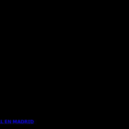
𝗟 𝗘𝗡 𝗠𝗔𝗗𝗥𝗜𝗗
Comentarios desactivados
en 𝗖𝗢𝗡𝗖𝗘𝗡𝗗𝗜𝗗𝗔 