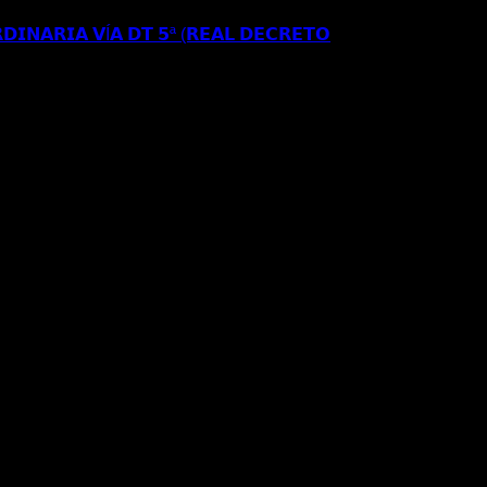
𝗘 𝗔𝗣𝗘𝗟𝗔𝗖𝗜𝗢𝗡 𝗔𝗡𝗧𝗘 𝗘𝗟 𝗧𝗦𝗝𝗔
𝗗𝗜𝗡𝗔𝗥𝗜𝗔 𝗩Í𝗔 𝗗𝗧 𝟱ª (𝗥𝗘𝗔𝗟 𝗗𝗘𝗖𝗥𝗘𝗧𝗢
𝗦𝗘 𝗔 𝗟𝗔 𝗥𝗘𝗚𝗨𝗟𝗔𝗥𝗜𝗭𝗔𝗖𝗜Ó𝗡
𝐑𝐄𝐂𝐔𝐑𝐒𝐎 𝐄𝐒𝐓𝐈𝐌𝐀𝐃𝐎 𝐀𝐍𝐓𝐄 𝐋𝐀
𝐈𝐎𝐍 𝐄𝐒𝐓𝐀𝐍𝐂𝐈𝐀 𝐀 𝐑𝐄𝐒𝐈𝐃𝐄𝐍𝐂𝐈𝐀