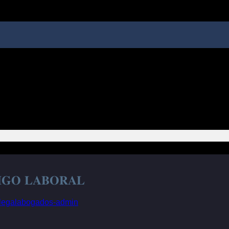
𝐈𝐆𝐎 𝐋𝐀𝐁𝐎𝐑𝐀𝐋
slegalabogados-admin