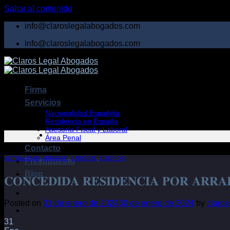
Saltar al contenido
info@claroslegalabogados.com
info@claroslegalabogados.com
Firma
Servicios
Nacionalidad Española
Residencia en España
Asesoría Fiscal y Laboral
Área Penal
Contacto
ACTUALIDAD
,
ARRAIGO
,
LABORAL
,
LOGROS
Presupuesto
Blog
𝐂𝐎𝐍𝐂𝐄𝐃𝐈𝐃𝐀 𝐑𝐄𝐒𝐈𝐃𝐄𝐍𝐂𝐈𝐀 𝐏𝐎𝐑 𝐀𝐑𝐑𝐀
Posted on
31 de enero de 2024
30 de enero de 2024
by
claro
31