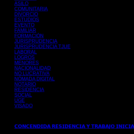
ASILO
COMUNITARIA
DIVORCIO
ESTUDIOS
EVENTO
FAMILIAR
FORMACIÓN
JURISPRUDENCIA
JURISPRUDENCIA TJUE
LABORAL
LOGROS
MENORES
NACIONALIDAD
NO LUCRATIVA
NÓMADA DIGITAL
NOTARIO
RESIDENCIA
SOCIAL
UGE
VISADO
Últimos posts
𝗖𝗢𝗡𝗖𝗘𝗡𝗗𝗜𝗗𝗔 𝗥𝗘𝗦𝗜𝗗𝗘𝗡𝗖𝗜𝗔 𝗬 𝗧𝗥𝗔𝗕𝗔𝗝𝗢 𝗜𝗡𝗜𝗖𝗜
𝗠𝗔𝗗𝗥𝗜𝗗