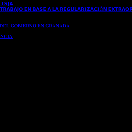
𝗧𝗦𝗝𝗔
Comentarios desactivados
en 𝗘𝗦𝗧𝗜𝗠𝗔𝗗𝗢 𝗥𝗘𝗖𝗨𝗥𝗦𝗢 
𝗥𝗔𝗕𝗔𝗝𝗢 𝗘𝗡 𝗕𝗔𝗦𝗘 𝗔 𝗟𝗔 𝗥𝗘𝗚𝗨𝗟𝗔𝗥𝗜𝗭𝗔𝗖𝗜Ó𝗡 𝗘𝗫𝗧𝗥𝗔𝗢𝗥
𝗔 𝗔𝗨𝗧𝗢𝗥𝗜𝗭𝗔𝗖𝗜Ó𝗡 𝗗𝗘 𝗥𝗘𝗦𝗜𝗗𝗘𝗡𝗖𝗜𝗔 𝗧𝗥𝗔𝗕𝗔𝗝𝗢 𝗘𝗡 𝗕𝗔
𝟭𝟱𝟱/𝟮𝟬𝟮𝟰)
 𝐃𝐄𝐋 𝐆𝐎𝐁𝐈𝐄𝐑𝐍𝐎 𝐄𝐍 𝐆𝐑𝐀𝐍𝐀𝐃𝐀
Comentarios desactivados
en 
𝐍𝐂𝐈𝐀
Comentarios desactivados
en 𝐂𝐎𝐍𝐂𝐄𝐃𝐈𝐃𝐀 𝐌𝐎𝐃𝐈𝐅𝐈𝐂𝐀