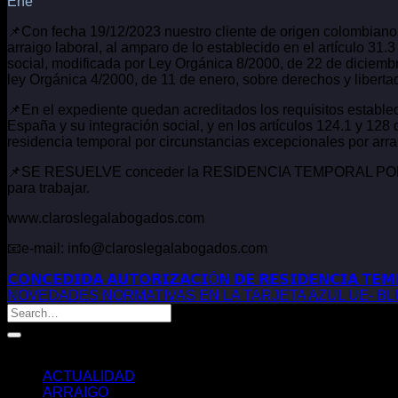
Ene
📌Con fecha 19/12/2023 nuestro cliente de origen colombiano s
arraigo laboral, al amparo de lo establecido en el artículo 31
social, modificada por Ley Orgánica 8/2000, de 22 de diciembr
ley Orgánica 4/2000, de 11 de enero, sobre derechos y liberta
📌En el expediente quedan acreditados los requisitos establec
España y su integración social, y en los artículos 124.1 y 12
residencia temporal por circunstancias excepcionales por arrai
📌SE RESUELVE conceder la RESIDENCIA TEMPORAL POR CIR
para trabajar.
www.claroslegalabogados.com
📧e-mail: info@claroslegalabogados.com
𝗖𝗢𝗡𝗖𝗘𝗗𝗜𝗗𝗔 𝗔𝗨𝗧𝗢𝗥𝗜𝗭𝗔𝗖𝗜Ó𝗡 𝗗𝗘 𝗥𝗘𝗦𝗜𝗗𝗘𝗡𝗖𝗜𝗔 𝗧𝗘𝗠𝗣
NOVEDADES NORMATIVAS EN LA TARJETA AZUL UE- B
Categorías
ACTUALIDAD
ARRAIGO