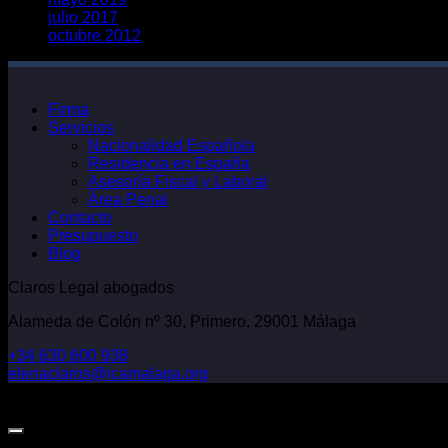
julio 2017
octubre 2012
Firma
Servicios
Nacionalidad Española
Residencia en España
Asesoría Fiscal y Laboral
Área Penal
Contacto
Presupuesto
Blog
Claros Legal abogados
Alameda de Colón nº 30, Primero, 29001 Málaga
+34 630 600 938
elenaclaros@icamalaga.org
Our Facebook Page