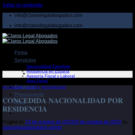
Saltar al contenido
info@claroslegalabogados.com
info@claroslegalabogados.com
Firma
Servicios
Nacionalidad Española
Residencia en España
Asesoría Fiscal y Laboral
Área Penal
Contacto
ACTUALIDAD
,
LOGROS
,
NACIONALIDAD
Presupuesto
𝐂𝐎𝐍𝐂𝐄𝐃𝐈𝐃𝐀 𝐍𝐀𝐂𝐈𝐎𝐍𝐀𝐋𝐈𝐃𝐀𝐃 𝐏𝐎𝐑
Blog
𝐑𝐄𝐒𝐈𝐃𝐄𝐍𝐂𝐈𝐀
Posted on
23 de octubre de 2023
20 de octubre de 2023
by
claroslegalabogados-admin