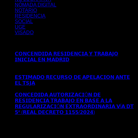
NÓMADA DIGITAL
NOTARIO
RESIDENCIA
SOCIAL
UGE
VISADO
Últimos posts
𝗖𝗢𝗡𝗖𝗘𝗡𝗗𝗜𝗗𝗔 𝗥𝗘𝗦𝗜𝗗𝗘𝗡𝗖𝗜𝗔 𝗬 𝗧𝗥𝗔𝗕𝗔𝗝𝗢
𝗜𝗡𝗜𝗖𝗜𝗔𝗟 𝗘𝗡 𝗠𝗔𝗗𝗥𝗜𝗗
Comentarios desactivados
en
𝗖𝗢𝗡𝗖𝗘𝗡𝗗𝗜𝗗𝗔 𝗥𝗘𝗦𝗜𝗗𝗘𝗡𝗖𝗜𝗔 𝗬 𝗧𝗥𝗔𝗕𝗔𝗝𝗢
𝗜𝗡𝗜𝗖𝗜𝗔𝗟 𝗘𝗡 𝗠𝗔𝗗𝗥𝗜𝗗
𝗘𝗦𝗧𝗜𝗠𝗔𝗗𝗢 𝗥𝗘𝗖𝗨𝗥𝗦𝗢 𝗗𝗘 𝗔𝗣𝗘𝗟𝗔𝗖𝗜𝗢𝗡 𝗔𝗡𝗧𝗘
𝗘𝗟 𝗧𝗦𝗝𝗔
Comentarios desactivados
en 𝗘𝗦𝗧𝗜𝗠𝗔𝗗𝗢
𝗥𝗘𝗖𝗨𝗥𝗦𝗢 𝗗𝗘 𝗔𝗣𝗘𝗟𝗔𝗖𝗜𝗢𝗡 𝗔𝗡𝗧𝗘 𝗘𝗟 𝗧𝗦𝗝𝗔
𝗖𝗢𝗡𝗖𝗘𝗗𝗜𝗗𝗔 𝗔𝗨𝗧𝗢𝗥𝗜𝗭𝗔𝗖𝗜Ó𝗡 𝗗𝗘
𝗥𝗘𝗦𝗜𝗗𝗘𝗡𝗖𝗜𝗔 𝗧𝗥𝗔𝗕𝗔𝗝𝗢 𝗘𝗡 𝗕𝗔𝗦𝗘 𝗔 𝗟𝗔
𝗥𝗘𝗚𝗨𝗟𝗔𝗥𝗜𝗭𝗔𝗖𝗜Ó𝗡 𝗘𝗫𝗧𝗥𝗔𝗢𝗥𝗗𝗜𝗡𝗔𝗥𝗜𝗔 𝗩Í𝗔 𝗗𝗧
𝟱ª (𝗥𝗘𝗔𝗟 𝗗𝗘𝗖𝗥𝗘𝗧𝗢 𝟭𝟭𝟱𝟱/𝟮𝟬𝟮𝟰)
Comentarios
desactivados
en 𝗖𝗢𝗡𝗖𝗘𝗗𝗜𝗗𝗔 𝗔𝗨𝗧𝗢𝗥𝗜𝗭𝗔𝗖𝗜Ó𝗡
𝗗𝗘 𝗥𝗘𝗦𝗜𝗗𝗘𝗡𝗖𝗜𝗔 𝗧𝗥𝗔𝗕𝗔𝗝𝗢 𝗘𝗡 𝗕𝗔𝗦𝗘 𝗔 𝗟𝗔
𝗥𝗘𝗚𝗨𝗟𝗔𝗥𝗜𝗭𝗔𝗖𝗜Ó𝗡 𝗘𝗫𝗧𝗥𝗔𝗢𝗥𝗗𝗜𝗡𝗔𝗥𝗜𝗔 𝗩Í𝗔 𝗗𝗧
𝟱ª (𝗥𝗘𝗔𝗟 𝗗𝗘𝗖𝗥𝗘𝗧𝗢 𝟭𝟭𝟱𝟱/𝟮𝟬𝟮𝟰)