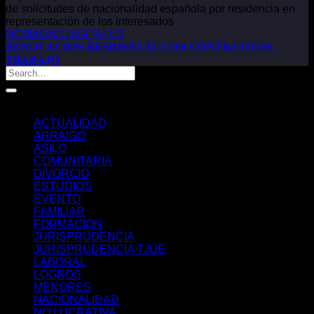
de solicitudes de nacionalidad española por residencia en
representación de los interesados
NOMADAS DIGITALES
𝐑𝐄𝐍𝐎𝐕𝐀𝐂𝐈𝐎𝐍 𝐑𝐄𝐒𝐈𝐃𝐄𝐍𝐂𝐈𝐀 𝐂𝐎𝐍 𝐂𝐎𝐍𝐓𝐑𝐀𝐓𝐎 𝐃𝐄
𝐓𝐑𝐀𝐁𝐀𝐉𝐎
Categorías
ACTUALIDAD
ARRAIGO
ASILO
COMUNITARIA
DIVORCIO
ESTUDIOS
EVENTO
FAMILIAR
FORMACIÓN
JURISPRUDENCIA
JURISPRUDENCIA TJUE
LABORAL
LOGROS
MENORES
NACIONALIDAD
NO LUCRATIVA