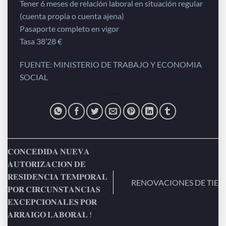
Tener 6 meses de relación laboral en situación regular
(cuenta propia o cuenta ajena)
Pasaporte completo en vigor
Tasa 38’28 €
FUENTE: MINISTERIO DE TRABAJO Y ECONOMIA
SOCIAL
𝐂𝐎𝐍𝐂𝐄𝐃𝐈𝐃𝐀 𝐍𝐔𝐄𝐕𝐀
𝐀𝐔𝐓𝐎𝐑𝐈𝐙𝐀𝐂𝐈𝐎𝐍 𝐃𝐄
𝐑𝐄𝐒𝐈𝐃𝐄𝐍𝐂𝐈𝐀 𝐓𝐄𝐌𝐏𝐎𝐑𝐀𝐋
RENOVACIONES DE TIE
𝐏𝐎𝐑 𝐂𝐈𝐑𝐂𝐔𝐍𝐒𝐓𝐀𝐍𝐂𝐈𝐀𝐒
𝐄𝐗𝐂𝐄𝐏𝐂𝐈𝐎𝐍𝐀𝐋𝐄𝐒 𝐏𝐎𝐑
𝐀𝐑𝐑𝐀𝐈𝐆𝐎 𝐋𝐀𝐁𝐎𝐑𝐀𝐋 !