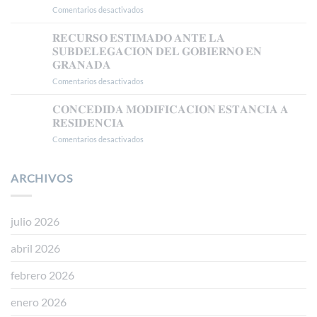
𝗧𝗦𝗝𝗔
Comentarios desactivados
en
𝗖𝗢𝗡𝗖𝗘𝗗𝗜𝗗𝗔
𝗔𝗨𝗧𝗢𝗥𝗜𝗭𝗔𝗖𝗜Ó𝗡
𝐑𝐄𝐂𝐔𝐑𝐒𝐎 𝐄𝐒𝐓𝐈𝐌𝐀𝐃𝐎 𝐀𝐍𝐓𝐄 𝐋𝐀
𝗗𝗘
𝐒𝐔𝐁𝐃𝐄𝐋𝐄𝐆𝐀𝐂𝐈𝐎𝐍 𝐃𝐄𝐋 𝐆𝐎𝐁𝐈𝐄𝐑𝐍𝐎 𝐄𝐍
𝗥𝗘𝗦𝗜𝗗𝗘𝗡𝗖𝗜𝗔
𝐆𝐑𝐀𝐍𝐀𝐃𝐀
𝗧𝗥𝗔𝗕𝗔𝗝𝗢
Comentarios desactivados
en
𝗘𝗡
𝐑𝐄𝐂𝐔𝐑𝐒𝐎
𝗕𝗔𝗦𝗘
𝐄𝐒𝐓𝐈𝐌𝐀𝐃𝐎
𝗔
𝐂𝐎𝐍𝐂𝐄𝐃𝐈𝐃𝐀 𝐌𝐎𝐃𝐈𝐅𝐈𝐂𝐀𝐂𝐈𝐎𝐍 𝐄𝐒𝐓𝐀𝐍𝐂𝐈𝐀 𝐀
𝐀𝐍𝐓𝐄
𝗟𝗔
𝐑𝐄𝐒𝐈𝐃𝐄𝐍𝐂𝐈𝐀
𝐋𝐀
𝗥𝗘𝗚𝗨𝗟𝗔𝗥𝗜𝗭𝗔𝗖𝗜Ó𝗡
Comentarios desactivados
en
𝐒𝐔𝐁𝐃𝐄𝐋𝐄𝐆𝐀𝐂𝐈𝐎𝐍
𝗘𝗫𝗧𝗥𝗔𝗢𝗥𝗗𝗜𝗡𝗔𝗥𝗜𝗔
𝐂𝐎𝐍𝐂𝐄𝐃𝐈𝐃𝐀
𝐃𝐄𝐋
𝗩Í𝗔
𝐌𝐎𝐃𝐈𝐅𝐈𝐂𝐀𝐂𝐈𝐎𝐍
𝐆𝐎𝐁𝐈𝐄𝐑𝐍𝐎
𝗗𝗧
𝐄𝐒𝐓𝐀𝐍𝐂𝐈𝐀
ARCHIVOS
𝐄𝐍
𝟱ª
𝐀
𝐆𝐑𝐀𝐍𝐀𝐃𝐀
(𝗥𝗘𝗔𝗟
𝐑𝐄𝐒𝐈𝐃𝐄𝐍𝐂𝐈𝐀
𝗗𝗘𝗖𝗥𝗘𝗧𝗢
𝟭𝟭𝟱𝟱/𝟮𝟬𝟮𝟰)
julio 2026
abril 2026
febrero 2026
enero 2026