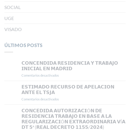
SOCIAL
UGE
VISADO
ÚLTIMOS POSTS
𝗖𝗢𝗡𝗖𝗘𝗡𝗗𝗜𝗗𝗔 𝗥𝗘𝗦𝗜𝗗𝗘𝗡𝗖𝗜𝗔 𝗬 𝗧𝗥𝗔𝗕𝗔𝗝𝗢
𝗜𝗡𝗜𝗖𝗜𝗔𝗟 𝗘𝗡 𝗠𝗔𝗗𝗥𝗜𝗗
Comentarios desactivados
en
𝗖𝗢𝗡𝗖𝗘𝗡𝗗𝗜𝗗𝗔
𝗥𝗘𝗦𝗜𝗗𝗘𝗡𝗖𝗜𝗔
𝗘𝗦𝗧𝗜𝗠𝗔𝗗𝗢 𝗥𝗘𝗖𝗨𝗥𝗦𝗢 𝗗𝗘 𝗔𝗣𝗘𝗟𝗔𝗖𝗜𝗢𝗡
𝗬
𝗔𝗡𝗧𝗘 𝗘𝗟 𝗧𝗦𝗝𝗔
𝗧𝗥𝗔𝗕𝗔𝗝𝗢
Comentarios desactivados
en
𝗜𝗡𝗜𝗖𝗜𝗔𝗟
𝗘𝗦𝗧𝗜𝗠𝗔𝗗𝗢
𝗘𝗡
𝗥𝗘𝗖𝗨𝗥𝗦𝗢
𝗖𝗢𝗡𝗖𝗘𝗗𝗜𝗗𝗔 𝗔𝗨𝗧𝗢𝗥𝗜𝗭𝗔𝗖𝗜Ó𝗡 𝗗𝗘
𝗠𝗔𝗗𝗥𝗜𝗗
𝗗𝗘
𝗥𝗘𝗦𝗜𝗗𝗘𝗡𝗖𝗜𝗔 𝗧𝗥𝗔𝗕𝗔𝗝𝗢 𝗘𝗡 𝗕𝗔𝗦𝗘 𝗔 𝗟𝗔
𝗔𝗣𝗘𝗟𝗔𝗖𝗜𝗢𝗡
𝗥𝗘𝗚𝗨𝗟𝗔𝗥𝗜𝗭𝗔𝗖𝗜Ó𝗡 𝗘𝗫𝗧𝗥𝗔𝗢𝗥𝗗𝗜𝗡𝗔𝗥𝗜𝗔 𝗩Í𝗔
𝗔𝗡𝗧𝗘
𝗗𝗧 𝟱ª (𝗥𝗘𝗔𝗟 𝗗𝗘𝗖𝗥𝗘𝗧𝗢 𝟭𝟭𝟱𝟱/𝟮𝟬𝟮𝟰)
𝗘𝗟