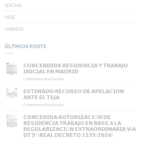
SOCIAL
UGE
VISADO
ÚLTIMOS POSTS
𝗖𝗢𝗡𝗖𝗘𝗡𝗗𝗜𝗗𝗔 𝗥𝗘𝗦𝗜𝗗𝗘𝗡𝗖𝗜𝗔 𝗬 𝗧𝗥𝗔𝗕𝗔𝗝𝗢
𝗜𝗡𝗜𝗖𝗜𝗔𝗟 𝗘𝗡 𝗠𝗔𝗗𝗥𝗜𝗗
Comentarios desactivados
en
𝗖𝗢𝗡𝗖𝗘𝗡𝗗𝗜𝗗𝗔
𝗥𝗘𝗦𝗜𝗗𝗘𝗡𝗖𝗜𝗔
𝗘𝗦𝗧𝗜𝗠𝗔𝗗𝗢 𝗥𝗘𝗖𝗨𝗥𝗦𝗢 𝗗𝗘 𝗔𝗣𝗘𝗟𝗔𝗖𝗜𝗢𝗡
𝗬
𝗔𝗡𝗧𝗘 𝗘𝗟 𝗧𝗦𝗝𝗔
𝗧𝗥𝗔𝗕𝗔𝗝𝗢
Comentarios desactivados
en
𝗜𝗡𝗜𝗖𝗜𝗔𝗟
𝗘𝗦𝗧𝗜𝗠𝗔𝗗𝗢
𝗘𝗡
𝗥𝗘𝗖𝗨𝗥𝗦𝗢
𝗖𝗢𝗡𝗖𝗘𝗗𝗜𝗗𝗔 𝗔𝗨𝗧𝗢𝗥𝗜𝗭𝗔𝗖𝗜Ó𝗡 𝗗𝗘
𝗠𝗔𝗗𝗥𝗜𝗗
𝗗𝗘
𝗥𝗘𝗦𝗜𝗗𝗘𝗡𝗖𝗜𝗔 𝗧𝗥𝗔𝗕𝗔𝗝𝗢 𝗘𝗡 𝗕𝗔𝗦𝗘 𝗔 𝗟𝗔
𝗔𝗣𝗘𝗟𝗔𝗖𝗜𝗢𝗡
𝗥𝗘𝗚𝗨𝗟𝗔𝗥𝗜𝗭𝗔𝗖𝗜Ó𝗡 𝗘𝗫𝗧𝗥𝗔𝗢𝗥𝗗𝗜𝗡𝗔𝗥𝗜𝗔 𝗩Í𝗔
𝗔𝗡𝗧𝗘
𝗗𝗧 𝟱ª (𝗥𝗘𝗔𝗟 𝗗𝗘𝗖𝗥𝗘𝗧𝗢 𝟭𝟭𝟱𝟱/𝟮𝟬𝟮𝟰)
𝗘𝗟