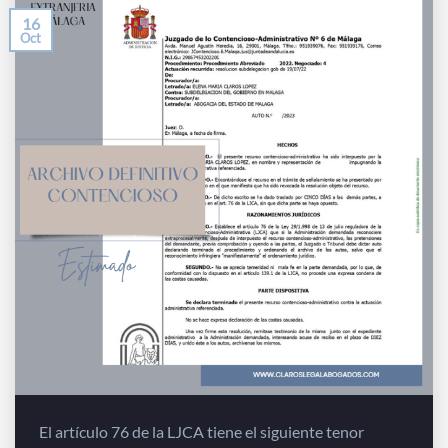
16
Oct
El artículo 76 de la LJCA tiene el siguiente tenor