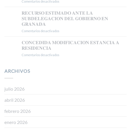
𝗧𝗦𝗝𝗔
Comentarios desactivados
en
𝗖𝗢𝗡𝗖𝗘𝗗𝗜𝗗𝗔
𝗔𝗨𝗧𝗢𝗥𝗜𝗭𝗔𝗖𝗜Ó𝗡
𝐑𝐄𝐂𝐔𝐑𝐒𝐎 𝐄𝐒𝐓𝐈𝐌𝐀𝐃𝐎 𝐀𝐍𝐓𝐄 𝐋𝐀
𝗗𝗘
𝐒𝐔𝐁𝐃𝐄𝐋𝐄𝐆𝐀𝐂𝐈𝐎𝐍 𝐃𝐄𝐋 𝐆𝐎𝐁𝐈𝐄𝐑𝐍𝐎 𝐄𝐍
𝗥𝗘𝗦𝗜𝗗𝗘𝗡𝗖𝗜𝗔
𝐆𝐑𝐀𝐍𝐀𝐃𝐀
𝗧𝗥𝗔𝗕𝗔𝗝𝗢
Comentarios desactivados
en
𝗘𝗡
𝐑𝐄𝐂𝐔𝐑𝐒𝐎
𝗕𝗔𝗦𝗘
𝐄𝐒𝐓𝐈𝐌𝐀𝐃𝐎
𝗔
𝐂𝐎𝐍𝐂𝐄𝐃𝐈𝐃𝐀 𝐌𝐎𝐃𝐈𝐅𝐈𝐂𝐀𝐂𝐈𝐎𝐍 𝐄𝐒𝐓𝐀𝐍𝐂𝐈𝐀 𝐀
𝐀𝐍𝐓𝐄
𝗟𝗔
𝐑𝐄𝐒𝐈𝐃𝐄𝐍𝐂𝐈𝐀
𝐋𝐀
𝗥𝗘𝗚𝗨𝗟𝗔𝗥𝗜𝗭𝗔𝗖𝗜Ó𝗡
Comentarios desactivados
en
𝐒𝐔𝐁𝐃𝐄𝐋𝐄𝐆𝐀𝐂𝐈𝐎𝐍
𝗘𝗫𝗧𝗥𝗔𝗢𝗥𝗗𝗜𝗡𝗔𝗥𝗜𝗔
𝐂𝐎𝐍𝐂𝐄𝐃𝐈𝐃𝐀
𝐃𝐄𝐋
𝗩Í𝗔
𝐌𝐎𝐃𝐈𝐅𝐈𝐂𝐀𝐂𝐈𝐎𝐍
𝐆𝐎𝐁𝐈𝐄𝐑𝐍𝐎
𝗗𝗧
𝐄𝐒𝐓𝐀𝐍𝐂𝐈𝐀
ARCHIVOS
𝐄𝐍
𝟱ª
𝐀
𝐆𝐑𝐀𝐍𝐀𝐃𝐀
(𝗥𝗘𝗔𝗟
𝐑𝐄𝐒𝐈𝐃𝐄𝐍𝐂𝐈𝐀
𝗗𝗘𝗖𝗥𝗘𝗧𝗢
𝟭𝟭𝟱𝟱/𝟮𝟬𝟮𝟰)
julio 2026
abril 2026
febrero 2026
enero 2026