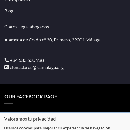
Blog
Claros Legal abogados
Alameda de Colón nº 30, Primero, 29001 Málaga
+34 630 600 938
elenaclaros@icamalaga.org
OUR FACEBOOK PAGE
Valoramos tu privacidad
Usamos cookies para mejorar su experiencia de navegación,
Aviso
Política de
Política de
Presupuesto