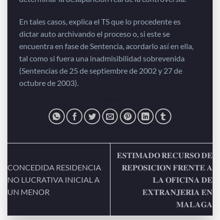
En tales casos, explica el TS que lo procedente es
dictar auto archivando el proceso o, si este se
encuentra en fase de Sentencia, acordarlo así en ella,
tal como si fuera una inadmisibilidad sobrevenida
(Sentencias de 25 de septiembre de 2002 y 27 de
octubre de 2003).
𝐄𝐒𝐓𝐈𝐌𝐀𝐃𝐎 𝐑𝐄𝐂𝐔𝐑𝐒𝐎 𝐃𝐄
CONCEDIDA RESIDENCIA
𝐑𝐄𝐏𝐎𝐒𝐈𝐂𝐈𝐎𝐍 𝐅𝐑𝐄𝐍𝐓𝐄 𝐀
NO LUCRATIVA INICIAL A
𝐋𝐀 𝐎𝐅𝐈𝐂𝐈𝐍𝐀 𝐃𝐄
UN MENOR
𝐄𝐗𝐓𝐑𝐀𝐍𝐉𝐄𝐑𝐈𝐀 𝐄𝐍
𝐌𝐀𝐋𝐀𝐆𝐀