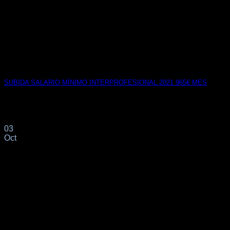
SUBIDA SALARIO MÍNIMO INTERPROFESIONAL 2021 965€ MES
Hoy se acaba de publica el Real Decreto 817/2021, de 28 de
septiembre, por el[...]
03
Oct