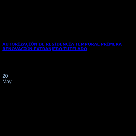
𝗔𝗨𝗧𝗢𝗥𝗜𝗭𝗔𝗖𝗜Ó𝗡 𝗗𝗘 𝗥𝗘𝗦𝗜𝗗𝗘𝗡𝗖𝗜𝗔 𝗧𝗘𝗠𝗣𝗢𝗥𝗔𝗟 𝗣𝗥𝗜𝗠𝗘𝗥𝗔
𝗥𝗘𝗡𝗢𝗩𝗔𝗖𝗜Ó𝗡 𝗘𝗫𝗧𝗥𝗔𝗡𝗝𝗘𝗥𝗢 𝗧𝗨𝗧𝗘𝗟𝗔𝗗𝗢
📌Por el interesado se solicita la renovación de su
autorización de residencia al amparo de[...]
20
May