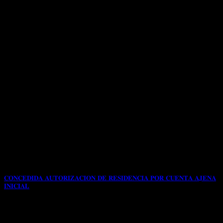
𝐂𝐎𝐍𝐂𝐄𝐃𝐈𝐃𝐀 𝐀𝐔𝐓𝐎𝐑𝐈𝐙𝐀𝐂𝐈𝐎𝐍 𝐃𝐄 𝐑𝐄𝐒𝐈𝐃𝐄𝐍𝐂𝐈𝐀 𝐏𝐎𝐑 𝐂𝐔𝐄𝐍𝐓𝐀 𝐀𝐉𝐄𝐍𝐀
𝐈𝐍𝐈𝐂𝐈𝐀𝐋
📌Fue presentada con fecha 04/05/2025 modificación de
autorización de residencia y trabajo por cuenta ajena[...]