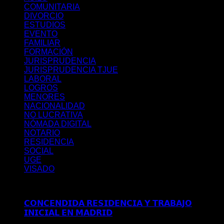
COMUNITARIA
DIVORCIO
ESTUDIOS
EVENTO
FAMILIAR
FORMACIÓN
JURISPRUDENCIA
JURISPRUDENCIA TJUE
LABORAL
LOGROS
MENORES
NACIONALIDAD
NO LUCRATIVA
NÓMADA DIGITAL
NOTARIO
RESIDENCIA
SOCIAL
UGE
VISADO
Últimos posts
𝗖𝗢𝗡𝗖𝗘𝗡𝗗𝗜𝗗𝗔 𝗥𝗘𝗦𝗜𝗗𝗘𝗡𝗖𝗜𝗔 𝗬 𝗧𝗥𝗔𝗕𝗔𝗝𝗢
𝗜𝗡𝗜𝗖𝗜𝗔𝗟 𝗘𝗡 𝗠𝗔𝗗𝗥𝗜𝗗
Comentarios desactivados
en
𝗖𝗢𝗡𝗖𝗘𝗡𝗗𝗜𝗗𝗔 𝗥𝗘𝗦𝗜𝗗𝗘𝗡𝗖𝗜𝗔 𝗬 𝗧𝗥𝗔𝗕𝗔𝗝𝗢