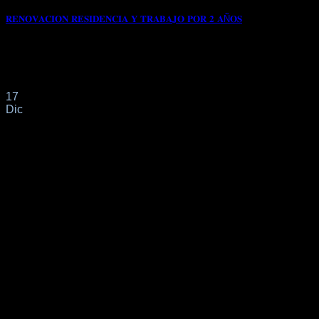
𝐑𝐄𝐍𝐎𝐕𝐀𝐂𝐈𝐎𝐍 𝐑𝐄𝐒𝐈𝐃𝐄𝐍𝐂𝐈𝐀 𝐘 𝐓𝐑𝐀𝐁𝐀𝐉𝐎 𝐏𝐎𝐑 𝟐 𝐀Ñ𝐎𝐒
📌Por parte de este despacho profesional se solicitó
modificación a RESIDENCIA TEMPORAL Y TRABAJO
CUENTA[...]
17
Dic