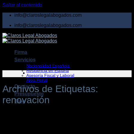
Saltar al contenido
info@claroslegalabogados.com
info@claroslegalabogados.com
Firma
Servicios
Nacionalidad Española
Residencia en España
Asesoría Fiscal y Laboral
Área Penal
Archivos de Etiquetas:
Contacto
Presupuesto
renovación
Blog