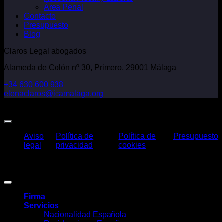
Área Penal
Contacto
Presupuesto
Blog
Claros Legal abogados
Alameda de Colón nº 30, Primero, 29001 Málaga
+34 630 600 938
elenaclaros@icamalaga.org
Our Facebook Page
Aviso
Política de
Política de
Presupuesto
legal
privacidad
cookies
Claros Legal Abogados
©
2026. Todos los derechos reservados.
Diseño y desarrollo
TuchoDigital
.
Firma
Servicios
Nacionalidad Española