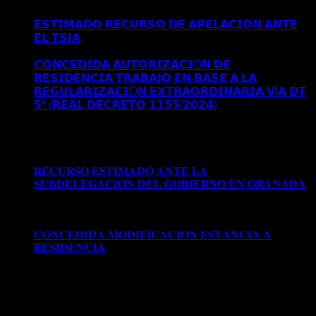
𝗜𝗡𝗜𝗖𝗜𝗔𝗟 𝗘𝗡 𝗠𝗔𝗗𝗥𝗜𝗗
𝗘𝗦𝗧𝗜𝗠𝗔𝗗𝗢 𝗥𝗘𝗖𝗨𝗥𝗦𝗢 𝗗𝗘 𝗔𝗣𝗘𝗟𝗔𝗖𝗜𝗢𝗡 𝗔𝗡𝗧𝗘
𝗘𝗟 𝗧𝗦𝗝𝗔
Comentarios desactivados
en 𝗘𝗦𝗧𝗜𝗠𝗔𝗗𝗢
𝗥𝗘𝗖𝗨𝗥𝗦𝗢 𝗗𝗘 𝗔𝗣𝗘𝗟𝗔𝗖𝗜𝗢𝗡 𝗔𝗡𝗧𝗘 𝗘𝗟 𝗧𝗦𝗝𝗔
𝗖𝗢𝗡𝗖𝗘𝗗𝗜𝗗𝗔 𝗔𝗨𝗧𝗢𝗥𝗜𝗭𝗔𝗖𝗜Ó𝗡 𝗗𝗘
𝗥𝗘𝗦𝗜𝗗𝗘𝗡𝗖𝗜𝗔 𝗧𝗥𝗔𝗕𝗔𝗝𝗢 𝗘𝗡 𝗕𝗔𝗦𝗘 𝗔 𝗟𝗔
𝗥𝗘𝗚𝗨𝗟𝗔𝗥𝗜𝗭𝗔𝗖𝗜Ó𝗡 𝗘𝗫𝗧𝗥𝗔𝗢𝗥𝗗𝗜𝗡𝗔𝗥𝗜𝗔 𝗩Í𝗔 𝗗𝗧
𝟱ª (𝗥𝗘𝗔𝗟 𝗗𝗘𝗖𝗥𝗘𝗧𝗢 𝟭𝟭𝟱𝟱/𝟮𝟬𝟮𝟰)
Comentarios
desactivados
en 𝗖𝗢𝗡𝗖𝗘𝗗𝗜𝗗𝗔 𝗔𝗨𝗧𝗢𝗥𝗜𝗭𝗔𝗖𝗜Ó𝗡
𝗗𝗘 𝗥𝗘𝗦𝗜𝗗𝗘𝗡𝗖𝗜𝗔 𝗧𝗥𝗔𝗕𝗔𝗝𝗢 𝗘𝗡 𝗕𝗔𝗦𝗘 𝗔 𝗟𝗔
𝗥𝗘𝗚𝗨𝗟𝗔𝗥𝗜𝗭𝗔𝗖𝗜Ó𝗡 𝗘𝗫𝗧𝗥𝗔𝗢𝗥𝗗𝗜𝗡𝗔𝗥𝗜𝗔 𝗩Í𝗔 𝗗𝗧
𝟱ª (𝗥𝗘𝗔𝗟 𝗗𝗘𝗖𝗥𝗘𝗧𝗢 𝟭𝟭𝟱𝟱/𝟮𝟬𝟮𝟰)
𝐑𝐄𝐂𝐔𝐑𝐒𝐎 𝐄𝐒𝐓𝐈𝐌𝐀𝐃𝐎 𝐀𝐍𝐓𝐄 𝐋𝐀
𝐒𝐔𝐁𝐃𝐄𝐋𝐄𝐆𝐀𝐂𝐈𝐎𝐍 𝐃𝐄𝐋 𝐆𝐎𝐁𝐈𝐄𝐑𝐍𝐎 𝐄𝐍 𝐆𝐑𝐀𝐍𝐀𝐃𝐀
Comentarios desactivados
en 𝐑𝐄𝐂𝐔𝐑𝐒𝐎 𝐄𝐒𝐓𝐈𝐌𝐀𝐃𝐎
𝐀𝐍𝐓𝐄 𝐋𝐀 𝐒𝐔𝐁𝐃𝐄𝐋𝐄𝐆𝐀𝐂𝐈𝐎𝐍 𝐃𝐄𝐋 𝐆𝐎𝐁𝐈𝐄𝐑𝐍𝐎 𝐄𝐍
𝐆𝐑𝐀𝐍𝐀𝐃𝐀
𝐂𝐎𝐍𝐂𝐄𝐃𝐈𝐃𝐀 𝐌𝐎𝐃𝐈𝐅𝐈𝐂𝐀𝐂𝐈𝐎𝐍 𝐄𝐒𝐓𝐀𝐍𝐂𝐈𝐀 𝐀
𝐑𝐄𝐒𝐈𝐃𝐄𝐍𝐂𝐈𝐀
Comentarios desactivados
en
𝐂𝐎𝐍𝐂𝐄𝐃𝐈𝐃𝐀 𝐌𝐎𝐃𝐈𝐅𝐈𝐂𝐀𝐂𝐈𝐎𝐍 𝐄𝐒𝐓𝐀𝐍𝐂𝐈𝐀 𝐀
𝐑𝐄𝐒𝐈𝐃𝐄𝐍𝐂𝐈𝐀
Archivos