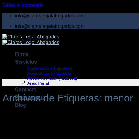
Saltar al contenido
info@claroslegalabogados.com
info@claroslegalabogados.com
Firma
Servicios
Nacionalidad Española
Residencia en España
Asesoría Fiscal y Laboral
Área Penal
Contacto
Archivos de Etiquetas:
menor
Presupuesto
Blog