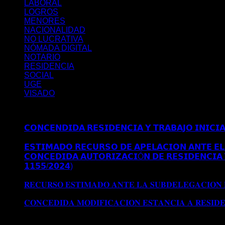
LABORAL
LOGROS
MENORES
NACIONALIDAD
NO LUCRATIVA
NÓMADA DIGITAL
NOTARIO
RESIDENCIA
SOCIAL
UGE
VISADO
Últimos posts
𝗖𝗢𝗡𝗖𝗘𝗡𝗗𝗜𝗗𝗔 𝗥𝗘𝗦𝗜𝗗𝗘𝗡𝗖𝗜𝗔 𝗬 𝗧𝗥𝗔𝗕𝗔𝗝𝗢 𝗜𝗡𝗜𝗖𝗜
𝗠𝗔𝗗𝗥𝗜𝗗
𝗘𝗦𝗧𝗜𝗠𝗔𝗗𝗢 𝗥𝗘𝗖𝗨𝗥𝗦𝗢 𝗗𝗘 𝗔𝗣𝗘𝗟𝗔𝗖𝗜𝗢𝗡 𝗔𝗡𝗧𝗘 𝗘𝗟 
𝗖𝗢𝗡𝗖𝗘𝗗𝗜𝗗𝗔 𝗔𝗨𝗧𝗢𝗥𝗜𝗭𝗔𝗖𝗜Ó𝗡 𝗗𝗘 𝗥𝗘𝗦𝗜𝗗𝗘𝗡𝗖𝗜𝗔 
𝟭𝟭𝟱𝟱/𝟮𝟬𝟮𝟰)
Comentarios desactivados
en 𝗖𝗢𝗡𝗖𝗘𝗗𝗜
𝗘𝗫𝗧𝗥𝗔𝗢𝗥𝗗𝗜𝗡𝗔𝗥𝗜𝗔 𝗩Í𝗔 𝗗𝗧 𝟱ª (𝗥𝗘𝗔𝗟 𝗗𝗘𝗖𝗥𝗘𝗧𝗢 𝟭
𝐑𝐄𝐂𝐔𝐑𝐒𝐎 𝐄𝐒𝐓𝐈𝐌𝐀𝐃𝐎 𝐀𝐍𝐓𝐄 𝐋𝐀 𝐒𝐔𝐁𝐃𝐄𝐋𝐄𝐆𝐀𝐂𝐈𝐎𝐍
𝐒𝐔𝐁𝐃𝐄𝐋𝐄𝐆𝐀𝐂𝐈𝐎𝐍 𝐃𝐄𝐋 𝐆𝐎𝐁𝐈𝐄𝐑𝐍𝐎 𝐄𝐍 𝐆𝐑𝐀𝐍𝐀𝐃𝐀
𝐂𝐎𝐍𝐂𝐄𝐃𝐈𝐃𝐀 𝐌𝐎𝐃𝐈𝐅𝐈𝐂𝐀𝐂𝐈𝐎𝐍 𝐄𝐒𝐓𝐀𝐍𝐂𝐈𝐀 𝐀 𝐑𝐄𝐒𝐈𝐃
Archivos