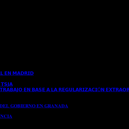
𝗟 𝗘𝗡 𝗠𝗔𝗗𝗥𝗜𝗗
Comentarios desactivados
en 𝗖𝗢𝗡𝗖𝗘𝗡𝗗𝗜𝗗𝗔 
𝗧𝗦𝗝𝗔
Comentarios desactivados
en 𝗘𝗦𝗧𝗜𝗠𝗔𝗗𝗢 𝗥𝗘𝗖𝗨𝗥𝗦𝗢 
𝗥𝗔𝗕𝗔𝗝𝗢 𝗘𝗡 𝗕𝗔𝗦𝗘 𝗔 𝗟𝗔 𝗥𝗘𝗚𝗨𝗟𝗔𝗥𝗜𝗭𝗔𝗖𝗜Ó𝗡 𝗘𝗫𝗧𝗥𝗔𝗢𝗥
𝗔 𝗔𝗨𝗧𝗢𝗥𝗜𝗭𝗔𝗖𝗜Ó𝗡 𝗗𝗘 𝗥𝗘𝗦𝗜𝗗𝗘𝗡𝗖𝗜𝗔 𝗧𝗥𝗔𝗕𝗔𝗝𝗢 𝗘𝗡 𝗕𝗔
𝟭𝟱𝟱/𝟮𝟬𝟮𝟰)
 𝐃𝐄𝐋 𝐆𝐎𝐁𝐈𝐄𝐑𝐍𝐎 𝐄𝐍 𝐆𝐑𝐀𝐍𝐀𝐃𝐀
Comentarios desactivados
en 
𝐍𝐂𝐈𝐀
Comentarios desactivados
en 𝐂𝐎𝐍𝐂𝐄𝐃𝐈𝐃𝐀 𝐌𝐎𝐃𝐈𝐅𝐈𝐂𝐀