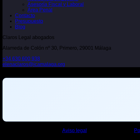
Asesoría Fiscal y Laboral
Área Penal
Contacto
Presupuesto
Blog
Claros Legal abogados
Alameda de Colón nº 30, Primero, 29001 Málaga
+34 630 600 938
elenaclaros@icamalaga.org
Our Facebook Page
Aviso legal
Po