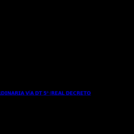
𝗥𝗘𝗦𝗜𝗗𝗘𝗡𝗖𝗜𝗔 𝗬 𝗧𝗥𝗔𝗕𝗔𝗝𝗢 𝗜𝗡𝗜𝗖𝗜𝗔𝗟 𝗘𝗡
𝗘 𝗔𝗣𝗘𝗟𝗔𝗖𝗜𝗢𝗡 𝗔𝗡𝗧𝗘 𝗘𝗟 𝗧𝗦𝗝𝗔
𝗗𝗜𝗡𝗔𝗥𝗜𝗔 𝗩Í𝗔 𝗗𝗧 𝟱ª (𝗥𝗘𝗔𝗟 𝗗𝗘𝗖𝗥𝗘𝗧𝗢
𝗦𝗘 𝗔 𝗟𝗔 𝗥𝗘𝗚𝗨𝗟𝗔𝗥𝗜𝗭𝗔𝗖𝗜Ó𝗡
𝐑𝐄𝐂𝐔𝐑𝐒𝐎 𝐄𝐒𝐓𝐈𝐌𝐀𝐃𝐎 𝐀𝐍𝐓𝐄 𝐋𝐀
𝐈𝐎𝐍 𝐄𝐒𝐓𝐀𝐍𝐂𝐈𝐀 𝐀 𝐑𝐄𝐒𝐈𝐃𝐄𝐍𝐂𝐈𝐀