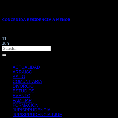
𝗖𝗢𝗡𝗖𝗘𝗗𝗜𝗗𝗔 𝗥𝗘𝗦𝗜𝗗𝗘𝗡𝗖𝗜𝗔 𝗔 𝗠𝗘𝗡𝗢𝗥
La residencia para un hijo menor de edad que no nació en Esp
11
Jun
Categorías
ACTUALIDAD
ARRAIGO
ASILO
COMUNITARIA
DIVORCIO
ESTUDIOS
EVENTO
FAMILIAR
FORMACIÓN
JURISPRUDENCIA
JURISPRUDENCIA TJUE