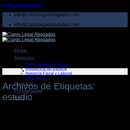
Saltar al contenido
info@claroslegalabogados.com
info@claroslegalabogados.com
Firma
Servicios
Nacionalidad Española
Residencia en España
Asesoría Fiscal y Laboral
Área Penal
Archivos de Etiquetas:
Contacto
Presupuesto
estudio
Blog