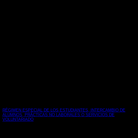
RÉGIMEN ESPECIAL DE LOS ESTUDIANTES, INTERCAMBIO DE
ALUMNOS, PRÁCTICAS NO LABORALES O SERVICIOS DE
VOLUNTARIADO
NORMATIVA – Directiva (UE) 2016/801 del Parlamento
Europeo y del Consejo, de 11 de mayo[...]