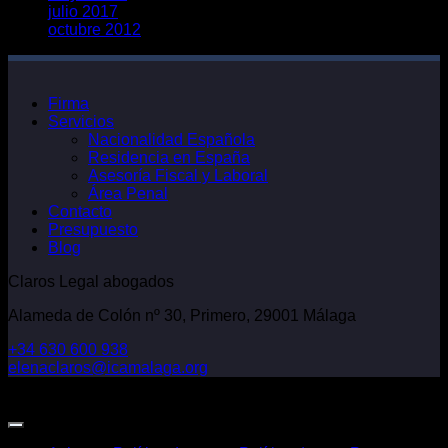
julio 2017
octubre 2012
Firma
Servicios
Nacionalidad Española
Residencia en España
Asesoría Fiscal y Laboral
Área Penal
Contacto
Presupuesto
Blog
Claros Legal abogados
Alameda de Colón nº 30, Primero, 29001 Málaga
+34 630 600 938
elenaclaros@icamalaga.org
Our Facebook Page