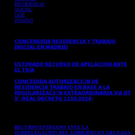
RESIDENCIA
SOCIAL
UGE
VISADO
Últimos posts
𝗖𝗢𝗡𝗖𝗘𝗡𝗗𝗜𝗗𝗔 𝗥𝗘𝗦𝗜𝗗𝗘𝗡𝗖𝗜𝗔 𝗬 𝗧𝗥𝗔𝗕𝗔𝗝𝗢
𝗜𝗡𝗜𝗖𝗜𝗔𝗟 𝗘𝗡 𝗠𝗔𝗗𝗥𝗜𝗗
Comentarios desactivados
en
𝗖𝗢𝗡𝗖𝗘𝗡𝗗𝗜𝗗𝗔 𝗥𝗘𝗦𝗜𝗗𝗘𝗡𝗖𝗜𝗔 𝗬 𝗧𝗥𝗔𝗕𝗔𝗝𝗢
𝗜𝗡𝗜𝗖𝗜𝗔𝗟 𝗘𝗡 𝗠𝗔𝗗𝗥𝗜𝗗
𝗘𝗦𝗧𝗜𝗠𝗔𝗗𝗢 𝗥𝗘𝗖𝗨𝗥𝗦𝗢 𝗗𝗘 𝗔𝗣𝗘𝗟𝗔𝗖𝗜𝗢𝗡 𝗔𝗡𝗧𝗘
𝗘𝗟 𝗧𝗦𝗝𝗔
Comentarios desactivados
en 𝗘𝗦𝗧𝗜𝗠𝗔𝗗𝗢
𝗥𝗘𝗖𝗨𝗥𝗦𝗢 𝗗𝗘 𝗔𝗣𝗘𝗟𝗔𝗖𝗜𝗢𝗡 𝗔𝗡𝗧𝗘 𝗘𝗟 𝗧𝗦𝗝𝗔
𝗖𝗢𝗡𝗖𝗘𝗗𝗜𝗗𝗔 𝗔𝗨𝗧𝗢𝗥𝗜𝗭𝗔𝗖𝗜Ó𝗡 𝗗𝗘
𝗥𝗘𝗦𝗜𝗗𝗘𝗡𝗖𝗜𝗔 𝗧𝗥𝗔𝗕𝗔𝗝𝗢 𝗘𝗡 𝗕𝗔𝗦𝗘 𝗔 𝗟𝗔
𝗥𝗘𝗚𝗨𝗟𝗔𝗥𝗜𝗭𝗔𝗖𝗜Ó𝗡 𝗘𝗫𝗧𝗥𝗔𝗢𝗥𝗗𝗜𝗡𝗔𝗥𝗜𝗔 𝗩Í𝗔 𝗗𝗧
𝟱ª (𝗥𝗘𝗔𝗟 𝗗𝗘𝗖𝗥𝗘𝗧𝗢 𝟭𝟭𝟱𝟱/𝟮𝟬𝟮𝟰)
Comentarios
desactivados
en 𝗖𝗢𝗡𝗖𝗘𝗗𝗜𝗗𝗔 𝗔𝗨𝗧𝗢𝗥𝗜𝗭𝗔𝗖𝗜Ó𝗡
𝗗𝗘 𝗥𝗘𝗦𝗜𝗗𝗘𝗡𝗖𝗜𝗔 𝗧𝗥𝗔𝗕𝗔𝗝𝗢 𝗘𝗡 𝗕𝗔𝗦𝗘 𝗔 𝗟𝗔
𝗥𝗘𝗚𝗨𝗟𝗔𝗥𝗜𝗭𝗔𝗖𝗜Ó𝗡 𝗘𝗫𝗧𝗥𝗔𝗢𝗥𝗗𝗜𝗡𝗔𝗥𝗜𝗔 𝗩Í𝗔 𝗗𝗧
𝟱ª (𝗥𝗘𝗔𝗟 𝗗𝗘𝗖𝗥𝗘𝗧𝗢 𝟭𝟭𝟱𝟱/𝟮𝟬𝟮𝟰)
𝐑𝐄𝐂𝐔𝐑𝐒𝐎 𝐄𝐒𝐓𝐈𝐌𝐀𝐃𝐎 𝐀𝐍𝐓𝐄 𝐋𝐀
𝐒𝐔𝐁𝐃𝐄𝐋𝐄𝐆𝐀𝐂𝐈𝐎𝐍 𝐃𝐄𝐋 𝐆𝐎𝐁𝐈𝐄𝐑𝐍𝐎 𝐄𝐍 𝐆𝐑𝐀𝐍𝐀𝐃𝐀