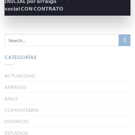
𝗜𝗡𝗜𝗖𝗜𝗔𝗟 𝗽𝗼𝗿 𝗮𝗿𝗿𝗮𝗶𝗴𝗼
𝘀𝗼𝗰𝗶𝗮𝗹 𝗖𝗢𝗡 𝗖𝗢𝗡𝗧𝗥𝗔𝗧𝗢
CATEGORÍAS
ACTUALIDAD
ARRAIGO
ASILO
COMUNITARIA
DIVORCIO
ESTUDIOS