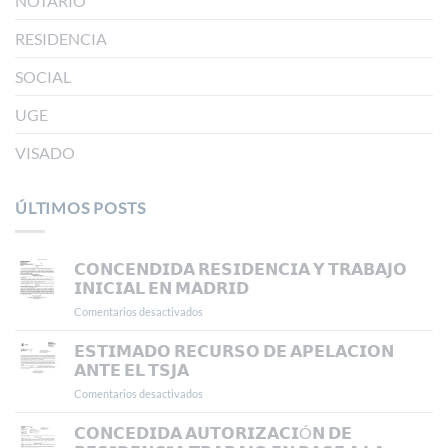
NOTARIO
RESIDENCIA
SOCIAL
UGE
VISADO
ÚLTIMOS POSTS
𝗖𝗢𝗡𝗖𝗘𝗡𝗗𝗜𝗗𝗔 𝗥𝗘𝗦𝗜𝗗𝗘𝗡𝗖𝗜𝗔 𝗬 𝗧𝗥𝗔𝗕𝗔𝗝𝗢
𝗜𝗡𝗜𝗖𝗜𝗔𝗟 𝗘𝗡 𝗠𝗔𝗗𝗥𝗜𝗗
Comentarios desactivados
en
𝗖𝗢𝗡𝗖𝗘𝗡𝗗𝗜𝗗𝗔
𝗥𝗘𝗦𝗜𝗗𝗘𝗡𝗖𝗜𝗔
𝗘𝗦𝗧𝗜𝗠𝗔𝗗𝗢 𝗥𝗘𝗖𝗨𝗥𝗦𝗢 𝗗𝗘 𝗔𝗣𝗘𝗟𝗔𝗖𝗜𝗢𝗡
𝗬
𝗔𝗡𝗧𝗘 𝗘𝗟 𝗧𝗦𝗝𝗔
𝗧𝗥𝗔𝗕𝗔𝗝𝗢
Comentarios desactivados
en
𝗜𝗡𝗜𝗖𝗜𝗔𝗟
𝗘𝗦𝗧𝗜𝗠𝗔𝗗𝗢
𝗘𝗡
𝗥𝗘𝗖𝗨𝗥𝗦𝗢
𝗖𝗢𝗡𝗖𝗘𝗗𝗜𝗗𝗔 𝗔𝗨𝗧𝗢𝗥𝗜𝗭𝗔𝗖𝗜Ó𝗡 𝗗𝗘
𝗠𝗔𝗗𝗥𝗜𝗗
𝗗𝗘