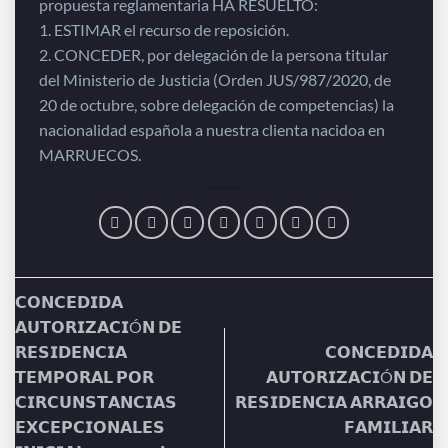
propuesta reglamentaria HA RESUELTO:
1. ESTIMAR el recurso de reposición.
2. CONCEDER, por delegación de la persona titular
del Ministerio de Justicia (Orden JUS/987/2020, de
20 de octubre, sobre delegación de competencias) la
nacionalidad española a nuestra clienta nacidoa en
MARRUECOS.
𝗖𝗢𝗡𝗖𝗘𝗗𝗜𝗗𝗔
𝗔𝗨𝗧𝗢𝗥𝗜𝗭𝗔𝗖𝗜Ó𝗡 𝗗𝗘
𝗥𝗘𝗦𝗜𝗗𝗘𝗡𝗖𝗜𝗔
𝗖𝗢𝗡𝗖𝗘𝗗𝗜𝗗𝗔
𝗧𝗘𝗠𝗣𝗢𝗥𝗔𝗟 𝗣𝗢𝗥
𝗔𝗨𝗧𝗢𝗥𝗜𝗭𝗔𝗖𝗜Ó𝗡 𝗗𝗘
𝗖𝗜𝗥𝗖𝗨𝗡𝗦𝗧𝗔𝗡𝗖𝗜𝗔𝗦
𝗥𝗘𝗦𝗜𝗗𝗘𝗡𝗖𝗜𝗔 𝗔𝗥𝗥𝗔𝗜𝗚𝗢
𝗘𝗫𝗖𝗘𝗣𝗖𝗜𝗢𝗡𝗔𝗟𝗘𝗦
𝗙𝗔𝗠𝗜𝗟𝗜𝗔𝗥