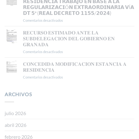
𝗥𝗘𝗦𝗜𝗗𝗘𝗡𝗖𝗜𝗔 𝗧𝗥𝗔𝗕𝗔𝗝𝗢 𝗘𝗡 𝗕𝗔𝗦𝗘 𝗔 𝗟𝗔
𝗔𝗣𝗘𝗟𝗔𝗖𝗜𝗢𝗡
𝗥𝗘𝗚𝗨𝗟𝗔𝗥𝗜𝗭𝗔𝗖𝗜Ó𝗡 𝗘𝗫𝗧𝗥𝗔𝗢𝗥𝗗𝗜𝗡𝗔𝗥𝗜𝗔 𝗩Í𝗔
𝗔𝗡𝗧𝗘
𝗗𝗧 𝟱ª (𝗥𝗘𝗔𝗟 𝗗𝗘𝗖𝗥𝗘𝗧𝗢 𝟭𝟭𝟱𝟱/𝟮𝟬𝟮𝟰)
𝗘𝗟
𝗧𝗦𝗝𝗔
Comentarios desactivados
en
𝗖𝗢𝗡𝗖𝗘𝗗𝗜𝗗𝗔
𝗔𝗨𝗧𝗢𝗥𝗜𝗭𝗔𝗖𝗜Ó𝗡
𝐑𝐄𝐂𝐔𝐑𝐒𝐎 𝐄𝐒𝐓𝐈𝐌𝐀𝐃𝐎 𝐀𝐍𝐓𝐄 𝐋𝐀
𝗗𝗘
𝐒𝐔𝐁𝐃𝐄𝐋𝐄𝐆𝐀𝐂𝐈𝐎𝐍 𝐃𝐄𝐋 𝐆𝐎𝐁𝐈𝐄𝐑𝐍𝐎 𝐄𝐍
𝗥𝗘𝗦𝗜𝗗𝗘𝗡𝗖𝗜𝗔
𝐆𝐑𝐀𝐍𝐀𝐃𝐀
𝗧𝗥𝗔𝗕𝗔𝗝𝗢
Comentarios desactivados
en
𝗘𝗡
𝐑𝐄𝐂𝐔𝐑𝐒𝐎
𝗕𝗔𝗦𝗘
𝐄𝐒𝐓𝐈𝐌𝐀𝐃𝐎
𝗔
𝐂𝐎𝐍𝐂𝐄𝐃𝐈𝐃𝐀 𝐌𝐎𝐃𝐈𝐅𝐈𝐂𝐀𝐂𝐈𝐎𝐍 𝐄𝐒𝐓𝐀𝐍𝐂𝐈𝐀 𝐀
𝐀𝐍𝐓𝐄
𝗟𝗔
𝐑𝐄𝐒𝐈𝐃𝐄𝐍𝐂𝐈𝐀
𝐋𝐀
𝗥𝗘𝗚𝗨𝗟𝗔𝗥𝗜𝗭𝗔𝗖𝗜Ó𝗡
Comentarios desactivados
en
𝐒𝐔𝐁𝐃𝐄𝐋𝐄𝐆𝐀𝐂𝐈𝐎𝐍
𝗘𝗫𝗧𝗥𝗔𝗢𝗥𝗗𝗜𝗡𝗔𝗥𝗜𝗔
𝐂𝐎𝐍𝐂𝐄𝐃𝐈𝐃𝐀
𝐃𝐄𝐋
𝗩Í𝗔
𝐌𝐎𝐃𝐈𝐅𝐈𝐂𝐀𝐂𝐈𝐎𝐍
𝐆𝐎𝐁𝐈𝐄𝐑𝐍𝐎
𝗗𝗧
𝐄𝐒𝐓𝐀𝐍𝐂𝐈𝐀
ARCHIVOS
𝐄𝐍
𝟱ª
𝐀
𝐆𝐑𝐀𝐍𝐀𝐃𝐀
(𝗥𝗘𝗔𝗟
𝐑𝐄𝐒𝐈𝐃𝐄𝐍𝐂𝐈𝐀
𝗗𝗘𝗖𝗥𝗘𝗧𝗢
𝟭𝟭𝟱𝟱/𝟮𝟬𝟮𝟰)
julio 2026
abril 2026
febrero 2026