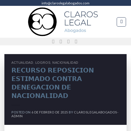
info@claroslegalabogados.com
Saltar
al
contenido
ACTUALIDAD
,
LOGROS
,
NACIONALIDAD
𝗥𝗘𝗖𝗨𝗥𝗦𝗢 𝗥𝗘𝗣𝗢𝗦𝗜𝗖𝗜𝗢𝗡
𝗘𝗦𝗧𝗜𝗠𝗔𝗗𝗢 𝗖𝗢𝗡𝗧𝗥𝗔
𝗗𝗘𝗡𝗘𝗚𝗔𝗖𝗜𝗢𝗡 𝗗𝗘
𝗡𝗔𝗖𝗜𝗢𝗡𝗔𝗟𝗜𝗗𝗔𝗗
POSTED ON
6 DE FEBRERO DE 2025
BY
CLAROSLEGALABOGADOS-
ADMIN