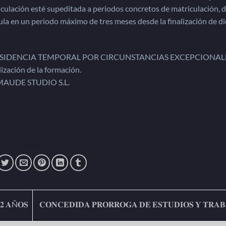
riculación esté supeditada a periodos concretos de matriculación, 
ícula en un periodo máximo de tres meses desde la finalización de d
 RESIDENCIA TEMPORAL POR CIRCUNSTANCIAS EXCEPCIONAL
lización de la formación.
MAUDE STUDIO S.L.
 𝟐 𝐀Ñ𝐎𝐒
𝐂𝐎𝐍𝐂𝐄𝐃𝐈𝐃𝐀 𝐏𝐑𝐎𝐑𝐑𝐎𝐆𝐀 𝐃𝐄 𝐄𝐒𝐓𝐔𝐃𝐈𝐎𝐒 𝐘 𝐓𝐑𝐀