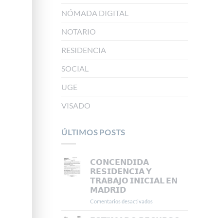
NÓMADA DIGITAL
NOTARIO
RESIDENCIA
SOCIAL
UGE
VISADO
ÚLTIMOS POSTS
𝗖𝗢𝗡𝗖𝗘𝗡𝗗𝗜𝗗𝗔
𝗥𝗘𝗦𝗜𝗗𝗘𝗡𝗖𝗜𝗔 𝗬
𝗧𝗥𝗔𝗕𝗔𝗝𝗢 𝗜𝗡𝗜𝗖𝗜𝗔𝗟 𝗘𝗡
𝗠𝗔𝗗𝗥𝗜𝗗
Comentarios desactivados
en
𝗖𝗢𝗡𝗖𝗘𝗡𝗗𝗜𝗗𝗔
𝗥𝗘𝗦𝗜𝗗𝗘𝗡𝗖𝗜𝗔