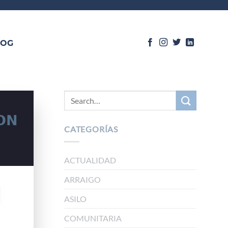
LOG
𝗢𝗡
CATEGORÍAS
ACTUALIDAD
ARRAIGO
ASILO
COMUNITARIA