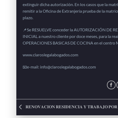
extinguir dicha autorización. En los casos que la mat
remitir a la Oficina de Extranjería prueba de la matr
plazo.
📌Se RESUELVE conceder la AUTORIZACIÓN DE
INICIAL a nuestro cliente por doce meses, para la rea
OPERACIONES BASICAS DE COCINA en el centro 
www.claroslegalabogados.com
📧e-mail: info@claroslegalabogados.com
𝐑𝐄𝐍𝐎𝐕𝐀𝐂𝐈𝐎𝐍 𝐑𝐄𝐒𝐈𝐃𝐄𝐍𝐂𝐈𝐀 𝐘 𝐓𝐑𝐀𝐁𝐀𝐉𝐎 𝐏𝐎𝐑