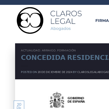
Saltar
al
contenido
FIRMA
ACTUALIDAD
,
ARRAIGO
,
FORMACIÓN
𝗖𝗢𝗡𝗖𝗘𝗗𝗜𝗗𝗔 𝗥𝗘𝗦𝗜𝗗𝗘𝗡𝗖
POSTED ON
20 DE DICIEMBRE DE 2024
BY
CLAROSLEGALABOGAD
20
Dic