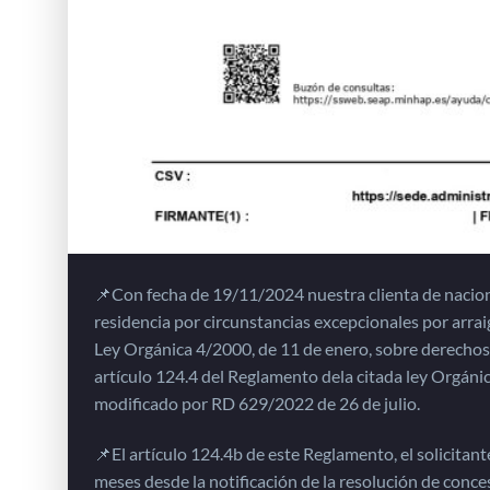
📌Con fecha de 19/11/2024 nuestra clienta de nacion
residencia por circunstancias excepcionales por arraig
Ley Orgánica 4/2000, de 11 de enero, sobre derechos y
artículo 124.4 del Reglamento dela citada ley Orgáni
modificado por RD 629/2022 de 26 de julio.
📌El artículo 124.4b de este Reglamento, el solicitant
meses desde la notificación de la resolución de conces