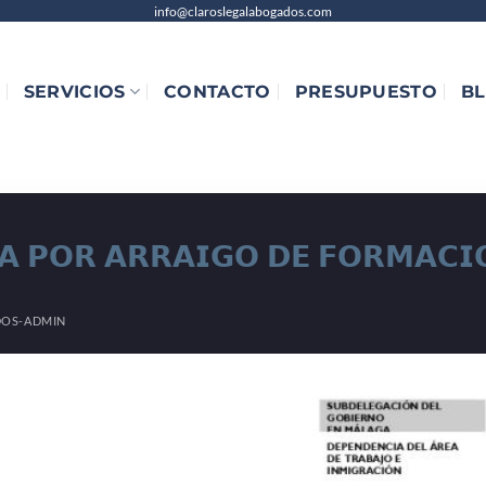
info@claroslegalabogados.com
SERVICIOS
CONTACTO
PRESUPUESTO
B
𝗔 𝗣𝗢𝗥 𝗔𝗥𝗥𝗔𝗜𝗚𝗢 𝗗𝗘 𝗙𝗢𝗥𝗠𝗔𝗖𝗜
OS-ADMIN