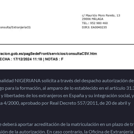
alidad NIGERIANA solicita a través del despacho autorización de
o para la formación, al amparo de lo establecido en el artículo 31.3
 libertades de los extranjeros en España y su integración social, y
ca 4/2000, aprobado por Real Decreto 557/2011, de 20 de abril y
e deberá aportar acreditación de la matriculación en un plazo de t
ión de la autorización. En caso contrario, la Oficina de Extranjerí