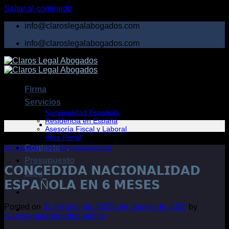
Saltar al contenido
info@claroslegalabogados.com
info@claroslegalabogados.com
Firma
Servicios
Nacionalidad Española
Residencia en España
Asesoría Fiscal y Laboral
Área Penal
Contacto
ACTUALIDAD
,
LOGROS
,
NACIONALIDAD
Presupuesto
𝗖𝗢𝗡𝗖𝗘𝗗𝗜𝗗𝗔 𝗡𝗔𝗖𝗜𝗢𝗡𝗔𝗟𝗜𝗗𝗔𝗗
Blog
𝗘𝗦𝗣𝗔Ñ𝗢𝗟𝗔 𝗘𝗡 𝟲 𝗠𝗘𝗦𝗘𝗦
Posted on
31 de julio de 2025
6 de agosto de 2025
by
claroslegalabogados-admin