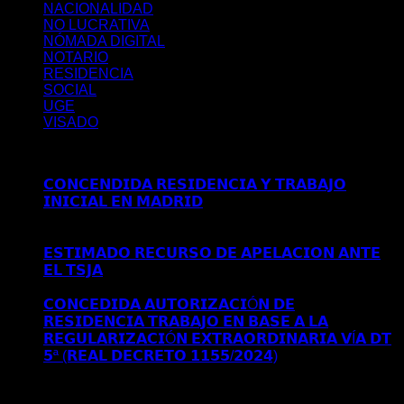
NACIONALIDAD
NO LUCRATIVA
NÓMADA DIGITAL
NOTARIO
RESIDENCIA
SOCIAL
UGE
VISADO
Últimos posts
𝗖𝗢𝗡𝗖𝗘𝗡𝗗𝗜𝗗𝗔 𝗥𝗘𝗦𝗜𝗗𝗘𝗡𝗖𝗜𝗔 𝗬 𝗧𝗥𝗔𝗕𝗔𝗝𝗢
𝗜𝗡𝗜𝗖𝗜𝗔𝗟 𝗘𝗡 𝗠𝗔𝗗𝗥𝗜𝗗
Comentarios desactivados
en
𝗖𝗢𝗡𝗖𝗘𝗡𝗗𝗜𝗗𝗔 𝗥𝗘𝗦𝗜𝗗𝗘𝗡𝗖𝗜𝗔 𝗬 𝗧𝗥𝗔𝗕𝗔𝗝𝗢
𝗜𝗡𝗜𝗖𝗜𝗔𝗟 𝗘𝗡 𝗠𝗔𝗗𝗥𝗜𝗗
𝗘𝗦𝗧𝗜𝗠𝗔𝗗𝗢 𝗥𝗘𝗖𝗨𝗥𝗦𝗢 𝗗𝗘 𝗔𝗣𝗘𝗟𝗔𝗖𝗜𝗢𝗡 𝗔𝗡𝗧𝗘
𝗘𝗟 𝗧𝗦𝗝𝗔
Comentarios desactivados
en 𝗘𝗦𝗧𝗜𝗠𝗔𝗗𝗢
𝗥𝗘𝗖𝗨𝗥𝗦𝗢 𝗗𝗘 𝗔𝗣𝗘𝗟𝗔𝗖𝗜𝗢𝗡 𝗔𝗡𝗧𝗘 𝗘𝗟 𝗧𝗦𝗝𝗔
𝗖𝗢𝗡𝗖𝗘𝗗𝗜𝗗𝗔 𝗔𝗨𝗧𝗢𝗥𝗜𝗭𝗔𝗖𝗜Ó𝗡 𝗗𝗘
𝗥𝗘𝗦𝗜𝗗𝗘𝗡𝗖𝗜𝗔 𝗧𝗥𝗔𝗕𝗔𝗝𝗢 𝗘𝗡 𝗕𝗔𝗦𝗘 𝗔 𝗟𝗔
𝗥𝗘𝗚𝗨𝗟𝗔𝗥𝗜𝗭𝗔𝗖𝗜Ó𝗡 𝗘𝗫𝗧𝗥𝗔𝗢𝗥𝗗𝗜𝗡𝗔𝗥𝗜𝗔 𝗩Í𝗔 𝗗𝗧
𝟱ª (𝗥𝗘𝗔𝗟 𝗗𝗘𝗖𝗥𝗘𝗧𝗢 𝟭𝟭𝟱𝟱/𝟮𝟬𝟮𝟰)
Comentarios
desactivados
en 𝗖𝗢𝗡𝗖𝗘𝗗𝗜𝗗𝗔 𝗔𝗨𝗧𝗢𝗥𝗜𝗭𝗔𝗖𝗜Ó𝗡
𝗗𝗘 𝗥𝗘𝗦𝗜𝗗𝗘𝗡𝗖𝗜𝗔 𝗧𝗥𝗔𝗕𝗔𝗝𝗢 𝗘𝗡 𝗕𝗔𝗦𝗘 𝗔 𝗟𝗔