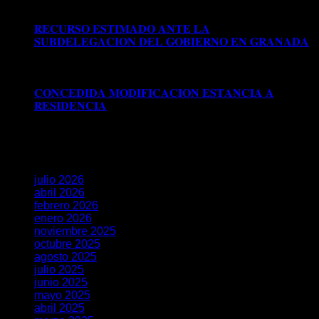
𝗥𝗘𝗚𝗨𝗟𝗔𝗥𝗜𝗭𝗔𝗖𝗜Ó𝗡 𝗘𝗫𝗧𝗥𝗔𝗢𝗥𝗗𝗜𝗡𝗔𝗥𝗜𝗔 𝗩Í𝗔 𝗗𝗧
𝟱ª (𝗥𝗘𝗔𝗟 𝗗𝗘𝗖𝗥𝗘𝗧𝗢 𝟭𝟭𝟱𝟱/𝟮𝟬𝟮𝟰)
𝐑𝐄𝐂𝐔𝐑𝐒𝐎 𝐄𝐒𝐓𝐈𝐌𝐀𝐃𝐎 𝐀𝐍𝐓𝐄 𝐋𝐀
𝐒𝐔𝐁𝐃𝐄𝐋𝐄𝐆𝐀𝐂𝐈𝐎𝐍 𝐃𝐄𝐋 𝐆𝐎𝐁𝐈𝐄𝐑𝐍𝐎 𝐄𝐍 𝐆𝐑𝐀𝐍𝐀𝐃𝐀
Comentarios desactivados
en 𝐑𝐄𝐂𝐔𝐑𝐒𝐎 𝐄𝐒𝐓𝐈𝐌𝐀𝐃𝐎
𝐀𝐍𝐓𝐄 𝐋𝐀 𝐒𝐔𝐁𝐃𝐄𝐋𝐄𝐆𝐀𝐂𝐈𝐎𝐍 𝐃𝐄𝐋 𝐆𝐎𝐁𝐈𝐄𝐑𝐍𝐎 𝐄𝐍
𝐆𝐑𝐀𝐍𝐀𝐃𝐀
𝐂𝐎𝐍𝐂𝐄𝐃𝐈𝐃𝐀 𝐌𝐎𝐃𝐈𝐅𝐈𝐂𝐀𝐂𝐈𝐎𝐍 𝐄𝐒𝐓𝐀𝐍𝐂𝐈𝐀 𝐀
𝐑𝐄𝐒𝐈𝐃𝐄𝐍𝐂𝐈𝐀
Comentarios desactivados
en
𝐂𝐎𝐍𝐂𝐄𝐃𝐈𝐃𝐀 𝐌𝐎𝐃𝐈𝐅𝐈𝐂𝐀𝐂𝐈𝐎𝐍 𝐄𝐒𝐓𝐀𝐍𝐂𝐈𝐀 𝐀
𝐑𝐄𝐒𝐈𝐃𝐄𝐍𝐂𝐈𝐀
Archivos
julio 2026
abril 2026
febrero 2026
enero 2026
noviembre 2025
octubre 2025
agosto 2025
julio 2025
junio 2025
mayo 2025
abril 2025