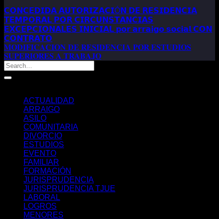
𝗖𝗢𝗡𝗖𝗘𝗗𝗜𝗗𝗔 𝗔𝗨𝗧𝗢𝗥𝗜𝗭𝗔𝗖𝗜Ó𝗡 𝗗𝗘 𝗥𝗘𝗦𝗜𝗗𝗘𝗡𝗖𝗜𝗔
𝗧𝗘𝗠𝗣𝗢𝗥𝗔𝗟 𝗣𝗢𝗥 𝗖𝗜𝗥𝗖𝗨𝗡𝗦𝗧𝗔𝗡𝗖𝗜𝗔𝗦
𝗘𝗫𝗖𝗘𝗣𝗖𝗜𝗢𝗡𝗔𝗟𝗘𝗦 𝗜𝗡𝗜𝗖𝗜𝗔𝗟 𝗽𝗼𝗿 𝗮𝗿𝗿𝗮𝗶𝗴𝗼 𝘀𝗼𝗰𝗶𝗮𝗹 𝗖𝗢𝗡
𝗖𝗢𝗡𝗧𝗥𝗔𝗧𝗢
𝐌𝐎𝐃𝐈𝐅𝐈𝐂𝐀𝐂𝐈𝐎𝐍 𝐃𝐄 𝐑𝐄𝐒𝐈𝐃𝐄𝐍𝐂𝐈𝐀 𝐏𝐎𝐑 𝐄𝐒𝐓𝐔𝐃𝐈𝐎𝐒
𝐒𝐔𝐏𝐄𝐑𝐈𝐎𝐑𝐄𝐒 𝐀 𝐓𝐑𝐀𝐁𝐀𝐉𝐎
Categorías
ACTUALIDAD
ARRAIGO
ASILO
COMUNITARIA
DIVORCIO
ESTUDIOS
EVENTO
FAMILIAR
FORMACIÓN
JURISPRUDENCIA
JURISPRUDENCIA TJUE
LABORAL
LOGROS
MENORES