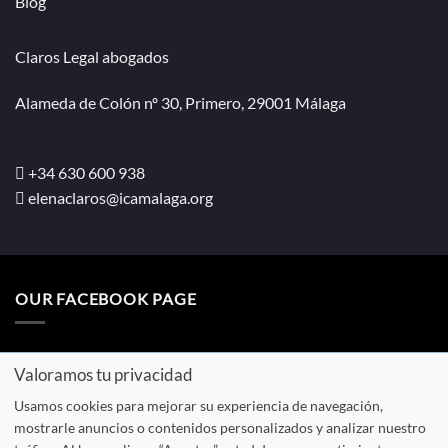
Blog
Claros Legal abogados
Alameda de Colón nº 30, Primero, 29001 Málaga
+34 630 600 938
elenaclaros@icamalaga.org
OUR FACEBOOK PAGE
Valoramos tu privacidad
Usamos cookies para mejorar su experiencia de navegación,
Aviso
Política de
Política de
Presupuesto
mostrarle anuncios o contenidos personalizados y analizar nuestro
legal
privacidad
cookies