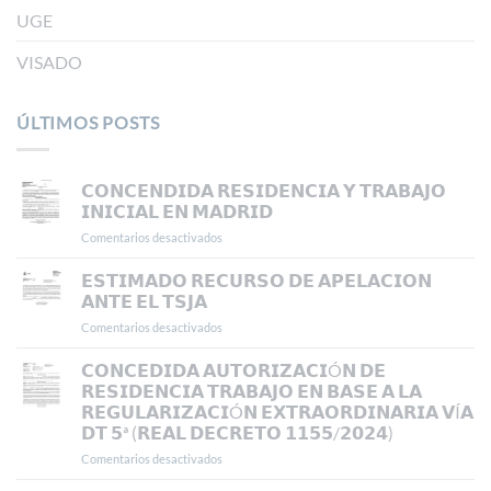
UGE
VISADO
ÚLTIMOS POSTS
𝗖𝗢𝗡𝗖𝗘𝗡𝗗𝗜𝗗𝗔 𝗥𝗘𝗦𝗜𝗗𝗘𝗡𝗖𝗜𝗔 𝗬 𝗧𝗥𝗔𝗕𝗔𝗝𝗢
𝗜𝗡𝗜𝗖𝗜𝗔𝗟 𝗘𝗡 𝗠𝗔𝗗𝗥𝗜𝗗
Comentarios desactivados
en
𝗖𝗢𝗡𝗖𝗘𝗡𝗗𝗜𝗗𝗔
𝗥𝗘𝗦𝗜𝗗𝗘𝗡𝗖𝗜𝗔
𝗘𝗦𝗧𝗜𝗠𝗔𝗗𝗢 𝗥𝗘𝗖𝗨𝗥𝗦𝗢 𝗗𝗘 𝗔𝗣𝗘𝗟𝗔𝗖𝗜𝗢𝗡
𝗬
𝗔𝗡𝗧𝗘 𝗘𝗟 𝗧𝗦𝗝𝗔
𝗧𝗥𝗔𝗕𝗔𝗝𝗢
Comentarios desactivados
en
𝗜𝗡𝗜𝗖𝗜𝗔𝗟
𝗘𝗦𝗧𝗜𝗠𝗔𝗗𝗢
𝗘𝗡
𝗥𝗘𝗖𝗨𝗥𝗦𝗢
𝗖𝗢𝗡𝗖𝗘𝗗𝗜𝗗𝗔 𝗔𝗨𝗧𝗢𝗥𝗜𝗭𝗔𝗖𝗜Ó𝗡 𝗗𝗘
𝗠𝗔𝗗𝗥𝗜𝗗
𝗗𝗘
𝗥𝗘𝗦𝗜𝗗𝗘𝗡𝗖𝗜𝗔 𝗧𝗥𝗔𝗕𝗔𝗝𝗢 𝗘𝗡 𝗕𝗔𝗦𝗘 𝗔 𝗟𝗔
𝗔𝗣𝗘𝗟𝗔𝗖𝗜𝗢𝗡
𝗥𝗘𝗚𝗨𝗟𝗔𝗥𝗜𝗭𝗔𝗖𝗜Ó𝗡 𝗘𝗫𝗧𝗥𝗔𝗢𝗥𝗗𝗜𝗡𝗔𝗥𝗜𝗔 𝗩Í𝗔
𝗔𝗡𝗧𝗘
𝗗𝗧 𝟱ª (𝗥𝗘𝗔𝗟 𝗗𝗘𝗖𝗥𝗘𝗧𝗢 𝟭𝟭𝟱𝟱/𝟮𝟬𝟮𝟰)
𝗘𝗟
𝗧𝗦𝗝𝗔
Comentarios desactivados
en
𝗖𝗢𝗡𝗖𝗘𝗗𝗜𝗗𝗔