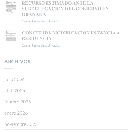
𝗔𝗨𝗧𝗢𝗥𝗜𝗭𝗔𝗖𝗜Ó𝗡
𝐑𝐄𝐂𝐔𝐑𝐒𝐎 𝐄𝐒𝐓𝐈𝐌𝐀𝐃𝐎 𝐀𝐍𝐓𝐄 𝐋𝐀
𝗗𝗘
𝐒𝐔𝐁𝐃𝐄𝐋𝐄𝐆𝐀𝐂𝐈𝐎𝐍 𝐃𝐄𝐋 𝐆𝐎𝐁𝐈𝐄𝐑𝐍𝐎 𝐄𝐍
𝗥𝗘𝗦𝗜𝗗𝗘𝗡𝗖𝗜𝗔
𝐆𝐑𝐀𝐍𝐀𝐃𝐀
𝗧𝗥𝗔𝗕𝗔𝗝𝗢
Comentarios desactivados
en
𝗘𝗡
𝐑𝐄𝐂𝐔𝐑𝐒𝐎
𝗕𝗔𝗦𝗘
𝐄𝐒𝐓𝐈𝐌𝐀𝐃𝐎
𝗔
𝐂𝐎𝐍𝐂𝐄𝐃𝐈𝐃𝐀 𝐌𝐎𝐃𝐈𝐅𝐈𝐂𝐀𝐂𝐈𝐎𝐍 𝐄𝐒𝐓𝐀𝐍𝐂𝐈𝐀 𝐀
𝐀𝐍𝐓𝐄
𝗟𝗔
𝐑𝐄𝐒𝐈𝐃𝐄𝐍𝐂𝐈𝐀
𝐋𝐀
𝗥𝗘𝗚𝗨𝗟𝗔𝗥𝗜𝗭𝗔𝗖𝗜Ó𝗡
Comentarios desactivados
en
𝐒𝐔𝐁𝐃𝐄𝐋𝐄𝐆𝐀𝐂𝐈𝐎𝐍
𝗘𝗫𝗧𝗥𝗔𝗢𝗥𝗗𝗜𝗡𝗔𝗥𝗜𝗔
𝐂𝐎𝐍𝐂𝐄𝐃𝐈𝐃𝐀
𝐃𝐄𝐋
𝗩Í𝗔
𝐌𝐎𝐃𝐈𝐅𝐈𝐂𝐀𝐂𝐈𝐎𝐍
𝐆𝐎𝐁𝐈𝐄𝐑𝐍𝐎
𝗗𝗧
𝐄𝐒𝐓𝐀𝐍𝐂𝐈𝐀
ARCHIVOS
𝐄𝐍
𝟱ª
𝐀
𝐆𝐑𝐀𝐍𝐀𝐃𝐀
(𝗥𝗘𝗔𝗟
𝐑𝐄𝐒𝐈𝐃𝐄𝐍𝐂𝐈𝐀
𝗗𝗘𝗖𝗥𝗘𝗧𝗢
𝟭𝟭𝟱𝟱/𝟮𝟬𝟮𝟰)
julio 2026
abril 2026
febrero 2026
enero 2026
noviembre 2025