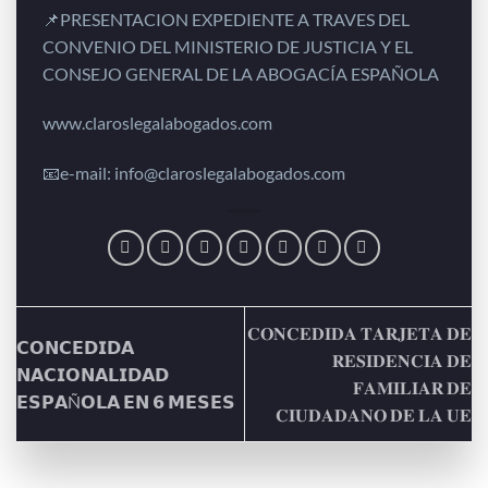
📌PRESENTACION EXPEDIENTE A TRAVES DEL
CONVENIO DEL MINISTERIO DE JUSTICIA Y EL
CONSEJO GENERAL DE LA ABOGACÍA ESPAÑOLA
www.claroslegalabogados.com
📧e-mail: info@claroslegalabogados.com
𝐂𝐎𝐍𝐂𝐄𝐃𝐈𝐃𝐀 𝐓𝐀𝐑𝐉𝐄𝐓𝐀 𝐃𝐄
𝗖𝗢𝗡𝗖𝗘𝗗𝗜𝗗𝗔
𝐑𝐄𝐒𝐈𝐃𝐄𝐍𝐂𝐈𝐀 𝐃𝐄
𝗡𝗔𝗖𝗜𝗢𝗡𝗔𝗟𝗜𝗗𝗔𝗗
𝐅𝐀𝐌𝐈𝐋𝐈𝐀𝐑 𝐃𝐄
𝗘𝗦𝗣𝗔Ñ𝗢𝗟𝗔 𝗘𝗡 𝟲 𝗠𝗘𝗦𝗘𝗦
𝐂𝐈𝐔𝐃𝐀𝐃𝐀𝐍𝐎 𝐃𝐄 𝐋𝐀 𝐔𝐄