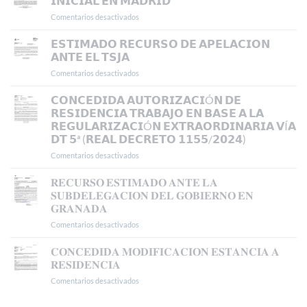
𝗜𝗡𝗜𝗖𝗜𝗔𝗟 𝗘𝗡 𝗠𝗔𝗗𝗥𝗜𝗗
Comentarios desactivados
en
𝗖𝗢𝗡𝗖𝗘𝗡𝗗𝗜𝗗𝗔
𝗥𝗘𝗦𝗜𝗗𝗘𝗡𝗖𝗜𝗔
𝗘𝗦𝗧𝗜𝗠𝗔𝗗𝗢 𝗥𝗘𝗖𝗨𝗥𝗦𝗢 𝗗𝗘 𝗔𝗣𝗘𝗟𝗔𝗖𝗜𝗢𝗡
𝗬
𝗔𝗡𝗧𝗘 𝗘𝗟 𝗧𝗦𝗝𝗔
𝗧𝗥𝗔𝗕𝗔𝗝𝗢
Comentarios desactivados
en
𝗜𝗡𝗜𝗖𝗜𝗔𝗟
𝗘𝗦𝗧𝗜𝗠𝗔𝗗𝗢
𝗘𝗡
𝗥𝗘𝗖𝗨𝗥𝗦𝗢
𝗖𝗢𝗡𝗖𝗘𝗗𝗜𝗗𝗔 𝗔𝗨𝗧𝗢𝗥𝗜𝗭𝗔𝗖𝗜Ó𝗡 𝗗𝗘
𝗠𝗔𝗗𝗥𝗜𝗗
𝗗𝗘
𝗥𝗘𝗦𝗜𝗗𝗘𝗡𝗖𝗜𝗔 𝗧𝗥𝗔𝗕𝗔𝗝𝗢 𝗘𝗡 𝗕𝗔𝗦𝗘 𝗔 𝗟𝗔
𝗔𝗣𝗘𝗟𝗔𝗖𝗜𝗢𝗡
𝗥𝗘𝗚𝗨𝗟𝗔𝗥𝗜𝗭𝗔𝗖𝗜Ó𝗡 𝗘𝗫𝗧𝗥𝗔𝗢𝗥𝗗𝗜𝗡𝗔𝗥𝗜𝗔 𝗩Í𝗔
𝗔𝗡𝗧𝗘
𝗗𝗧 𝟱ª (𝗥𝗘𝗔𝗟 𝗗𝗘𝗖𝗥𝗘𝗧𝗢 𝟭𝟭𝟱𝟱/𝟮𝟬𝟮𝟰)
𝗘𝗟
𝗧𝗦𝗝𝗔
Comentarios desactivados
en
𝗖𝗢𝗡𝗖𝗘𝗗𝗜𝗗𝗔
𝗔𝗨𝗧𝗢𝗥𝗜𝗭𝗔𝗖𝗜Ó𝗡
𝐑𝐄𝐂𝐔𝐑𝐒𝐎 𝐄𝐒𝐓𝐈𝐌𝐀𝐃𝐎 𝐀𝐍𝐓𝐄 𝐋𝐀
𝗗𝗘
𝐒𝐔𝐁𝐃𝐄𝐋𝐄𝐆𝐀𝐂𝐈𝐎𝐍 𝐃𝐄𝐋 𝐆𝐎𝐁𝐈𝐄𝐑𝐍𝐎 𝐄𝐍
𝗥𝗘𝗦𝗜𝗗𝗘𝗡𝗖𝗜𝗔
𝐆𝐑𝐀𝐍𝐀𝐃𝐀
𝗧𝗥𝗔𝗕𝗔𝗝𝗢
Comentarios desactivados
en
𝗘𝗡
𝐑𝐄𝐂𝐔𝐑𝐒𝐎
𝗕𝗔𝗦𝗘
𝐄𝐒𝐓𝐈𝐌𝐀𝐃𝐎
𝗔
𝐂𝐎𝐍𝐂𝐄𝐃𝐈𝐃𝐀 𝐌𝐎𝐃𝐈𝐅𝐈𝐂𝐀𝐂𝐈𝐎𝐍 𝐄𝐒𝐓𝐀𝐍𝐂𝐈𝐀 𝐀
𝐀𝐍𝐓𝐄
𝗟𝗔
𝐑𝐄𝐒𝐈𝐃𝐄𝐍𝐂𝐈𝐀
𝐋𝐀
𝗥𝗘𝗚𝗨𝗟𝗔𝗥𝗜𝗭𝗔𝗖𝗜Ó𝗡
Comentarios desactivados
en
𝐒𝐔𝐁𝐃𝐄𝐋𝐄𝐆𝐀𝐂𝐈𝐎𝐍
𝗘𝗫𝗧𝗥𝗔𝗢𝗥𝗗𝗜𝗡𝗔𝗥𝗜𝗔
𝐂𝐎𝐍𝐂𝐄𝐃𝐈𝐃𝐀
𝐃𝐄𝐋
𝗩Í𝗔
𝐌𝐎𝐃𝐈𝐅𝐈𝐂𝐀𝐂𝐈𝐎𝐍
𝐆𝐎𝐁𝐈𝐄𝐑𝐍𝐎
𝗗𝗧