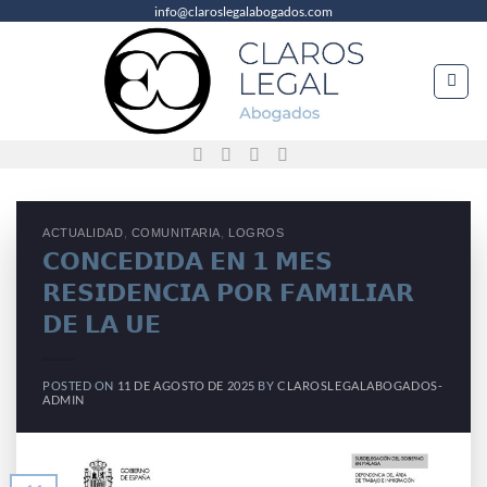
info@claroslegalabogados.com
Saltar
al
contenido
ACTUALIDAD
,
COMUNITARIA
,
LOGROS
𝗖𝗢𝗡𝗖𝗘𝗗𝗜𝗗𝗔 𝗘𝗡 𝟭 𝗠𝗘𝗦
𝗥𝗘𝗦𝗜𝗗𝗘𝗡𝗖𝗜𝗔 𝗣𝗢𝗥 𝗙𝗔𝗠𝗜𝗟𝗜𝗔𝗥
𝗗𝗘 𝗟𝗔 𝗨𝗘
POSTED ON
11 DE AGOSTO DE 2025
BY
CLAROSLEGALABOGADOS-
ADMIN