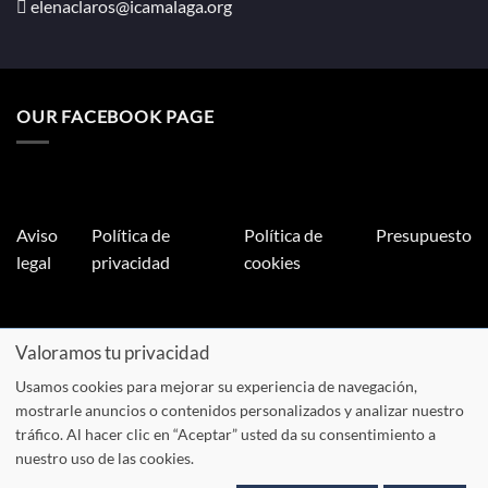
elenaclaros@icamalaga.org
OUR FACEBOOK PAGE
Aviso
Política de
Política de
Presupuesto
legal
privacidad
cookies
Valoramos tu privacidad
Claros Legal Abogados
©
2026. Todos los derechos reservados.
Diseño y desarrollo
TuchoDigital
.
Usamos cookies para mejorar su experiencia de navegación,
mostrarle anuncios o contenidos personalizados y analizar nuestro
tráfico. Al hacer clic en “Aceptar” usted da su consentimiento a
nuestro uso de las cookies.