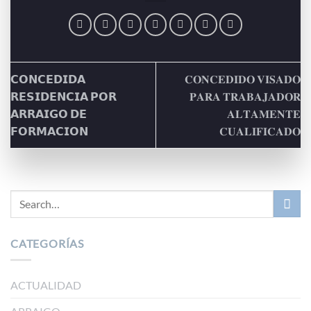
𝗖𝗢𝗡𝗖𝗘𝗗𝗜𝗗𝗔
𝐂𝐎𝐍𝐂𝐄𝐃𝐈𝐃𝐎 𝐕𝐈𝐒𝐀𝐃𝐎
𝗥𝗘𝗦𝗜𝗗𝗘𝗡𝗖𝗜𝗔 𝗣𝗢𝗥
𝐏𝐀𝐑𝐀 𝐓𝐑𝐀𝐁𝐀𝐉𝐀𝐃𝐎𝐑
𝗔𝗥𝗥𝗔𝗜𝗚𝗢 𝗗𝗘
𝐀𝐋𝐓𝐀𝐌𝐄𝐍𝐓𝐄
𝗙𝗢𝗥𝗠𝗔𝗖𝗜𝗢𝗡
𝐂𝐔𝐀𝐋𝐈𝐅𝐈𝐂𝐀𝐃𝐎
CATEGORÍAS
ACTUALIDAD