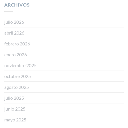
𝐄𝐒𝐓𝐀𝐍𝐂𝐈𝐀
ARCHIVOS
𝐄𝐍
𝟱ª
𝐀
𝐆𝐑𝐀𝐍𝐀𝐃𝐀
(𝗥𝗘𝗔𝗟
𝐑𝐄𝐒𝐈𝐃𝐄𝐍𝐂𝐈𝐀
𝗗𝗘𝗖𝗥𝗘𝗧𝗢
𝟭𝟭𝟱𝟱/𝟮𝟬𝟮𝟰)
julio 2026
abril 2026
febrero 2026
enero 2026
noviembre 2025
octubre 2025
agosto 2025
julio 2025
junio 2025
mayo 2025