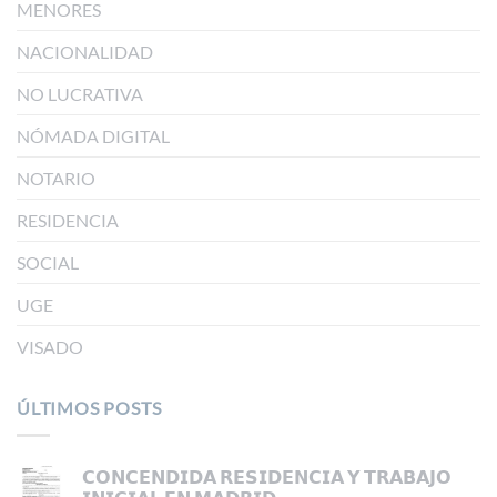
MENORES
NACIONALIDAD
NO LUCRATIVA
NÓMADA DIGITAL
NOTARIO
RESIDENCIA
SOCIAL
UGE
VISADO
ÚLTIMOS POSTS
𝗖𝗢𝗡𝗖𝗘𝗡𝗗𝗜𝗗𝗔 𝗥𝗘𝗦𝗜𝗗𝗘𝗡𝗖𝗜𝗔 𝗬 𝗧𝗥𝗔𝗕𝗔𝗝𝗢