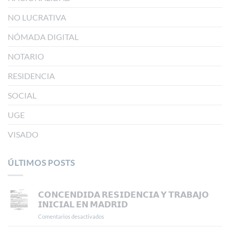
NO LUCRATIVA
NÓMADA DIGITAL
NOTARIO
RESIDENCIA
SOCIAL
UGE
VISADO
ÚLTIMOS POSTS
𝗖𝗢𝗡𝗖𝗘𝗡𝗗𝗜𝗗𝗔 𝗥𝗘𝗦𝗜𝗗𝗘𝗡𝗖𝗜𝗔 𝗬 𝗧𝗥𝗔𝗕𝗔𝗝𝗢
𝗜𝗡𝗜𝗖𝗜𝗔𝗟 𝗘𝗡 𝗠𝗔𝗗𝗥𝗜𝗗
Comentarios desactivados
en
𝗖𝗢𝗡𝗖𝗘𝗡𝗗𝗜𝗗𝗔