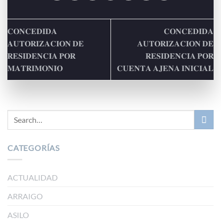
𝐂𝐎𝐍𝐂𝐄𝐃𝐈𝐃𝐀
𝐂𝐎𝐍𝐂𝐄𝐃𝐈𝐃𝐀
𝐀𝐔𝐓𝐎𝐑𝐈𝐙𝐀𝐂𝐈𝐎𝐍 𝐃𝐄
𝐀𝐔𝐓𝐎𝐑𝐈𝐙𝐀𝐂𝐈𝐎𝐍 𝐃𝐄
𝐑𝐄𝐒𝐈𝐃𝐄𝐍𝐂𝐈𝐀 𝐏𝐎𝐑
𝐑𝐄𝐒𝐈𝐃𝐄𝐍𝐂𝐈𝐀 𝐏𝐎𝐑
𝐌𝐀𝐓𝐑𝐈𝐌𝐎𝐍𝐈𝐎
𝐂𝐔𝐄𝐍𝐓𝐀 𝐀𝐉𝐄𝐍𝐀 𝐈𝐍𝐈𝐂𝐈𝐀𝐋
CATEGORÍAS
ACTUALIDAD
ARRAIGO
ASILO