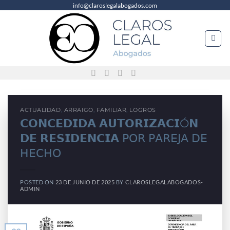
info@claroslegalabogados.com
Saltar
al
contenido
ACTUALIDAD
,
ARRAIGO
,
FAMILIAR
,
LOGROS
𝗖𝗢𝗡𝗖𝗘𝗗𝗜𝗗𝗔 𝗔𝗨𝗧𝗢𝗥𝗜𝗭𝗔𝗖𝗜Ó𝗡
𝗗𝗘 𝗥𝗘𝗦𝗜𝗗𝗘𝗡𝗖𝗜𝗔 𝖯𝖮𝖱 𝖯𝖠𝖱𝖤𝖩𝖠 𝖣𝖤
𝖧𝖤𝖢𝖧𝖮
POSTED ON
23 DE JUNIO DE 2025
BY
CLAROSLEGALABOGADOS-
ADMIN