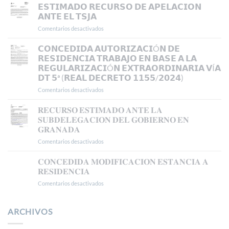
𝗥𝗘𝗦𝗜𝗗𝗘𝗡𝗖𝗜𝗔
𝗘𝗦𝗧𝗜𝗠𝗔𝗗𝗢 𝗥𝗘𝗖𝗨𝗥𝗦𝗢 𝗗𝗘 𝗔𝗣𝗘𝗟𝗔𝗖𝗜𝗢𝗡
𝗬
𝗔𝗡𝗧𝗘 𝗘𝗟 𝗧𝗦𝗝𝗔
𝗧𝗥𝗔𝗕𝗔𝗝𝗢
Comentarios desactivados
en
𝗜𝗡𝗜𝗖𝗜𝗔𝗟
𝗘𝗦𝗧𝗜𝗠𝗔𝗗𝗢
𝗘𝗡
𝗥𝗘𝗖𝗨𝗥𝗦𝗢
𝗖𝗢𝗡𝗖𝗘𝗗𝗜𝗗𝗔 𝗔𝗨𝗧𝗢𝗥𝗜𝗭𝗔𝗖𝗜Ó𝗡 𝗗𝗘
𝗠𝗔𝗗𝗥𝗜𝗗
𝗗𝗘
𝗥𝗘𝗦𝗜𝗗𝗘𝗡𝗖𝗜𝗔 𝗧𝗥𝗔𝗕𝗔𝗝𝗢 𝗘𝗡 𝗕𝗔𝗦𝗘 𝗔 𝗟𝗔
𝗔𝗣𝗘𝗟𝗔𝗖𝗜𝗢𝗡
𝗥𝗘𝗚𝗨𝗟𝗔𝗥𝗜𝗭𝗔𝗖𝗜Ó𝗡 𝗘𝗫𝗧𝗥𝗔𝗢𝗥𝗗𝗜𝗡𝗔𝗥𝗜𝗔 𝗩Í𝗔
𝗔𝗡𝗧𝗘
𝗗𝗧 𝟱ª (𝗥𝗘𝗔𝗟 𝗗𝗘𝗖𝗥𝗘𝗧𝗢 𝟭𝟭𝟱𝟱/𝟮𝟬𝟮𝟰)
𝗘𝗟
𝗧𝗦𝗝𝗔
Comentarios desactivados
en
𝗖𝗢𝗡𝗖𝗘𝗗𝗜𝗗𝗔
𝗔𝗨𝗧𝗢𝗥𝗜𝗭𝗔𝗖𝗜Ó𝗡
𝐑𝐄𝐂𝐔𝐑𝐒𝐎 𝐄𝐒𝐓𝐈𝐌𝐀𝐃𝐎 𝐀𝐍𝐓𝐄 𝐋𝐀
𝗗𝗘
𝐒𝐔𝐁𝐃𝐄𝐋𝐄𝐆𝐀𝐂𝐈𝐎𝐍 𝐃𝐄𝐋 𝐆𝐎𝐁𝐈𝐄𝐑𝐍𝐎 𝐄𝐍
𝗥𝗘𝗦𝗜𝗗𝗘𝗡𝗖𝗜𝗔
𝐆𝐑𝐀𝐍𝐀𝐃𝐀
𝗧𝗥𝗔𝗕𝗔𝗝𝗢
Comentarios desactivados
en
𝗘𝗡
𝐑𝐄𝐂𝐔𝐑𝐒𝐎
𝗕𝗔𝗦𝗘
𝐄𝐒𝐓𝐈𝐌𝐀𝐃𝐎
𝗔
𝐂𝐎𝐍𝐂𝐄𝐃𝐈𝐃𝐀 𝐌𝐎𝐃𝐈𝐅𝐈𝐂𝐀𝐂𝐈𝐎𝐍 𝐄𝐒𝐓𝐀𝐍𝐂𝐈𝐀 𝐀
𝐀𝐍𝐓𝐄
𝗟𝗔
𝐑𝐄𝐒𝐈𝐃𝐄𝐍𝐂𝐈𝐀
𝐋𝐀
𝗥𝗘𝗚𝗨𝗟𝗔𝗥𝗜𝗭𝗔𝗖𝗜Ó𝗡
Comentarios desactivados
en
𝐒𝐔𝐁𝐃𝐄𝐋𝐄𝐆𝐀𝐂𝐈𝐎𝐍
𝗘𝗫𝗧𝗥𝗔𝗢𝗥𝗗𝗜𝗡𝗔𝗥𝗜𝗔
𝐂𝐎𝐍𝐂𝐄𝐃𝐈𝐃𝐀
𝐃𝐄𝐋
𝗩Í𝗔
𝐌𝐎𝐃𝐈𝐅𝐈𝐂𝐀𝐂𝐈𝐎𝐍
𝐆𝐎𝐁𝐈𝐄𝐑𝐍𝐎
𝗗𝗧
𝐄𝐒𝐓𝐀𝐍𝐂𝐈𝐀
ARCHIVOS
𝐄𝐍
𝟱ª
𝐀
𝐆𝐑𝐀𝐍𝐀𝐃𝐀
(𝗥𝗘𝗔𝗟
𝐑𝐄𝐒𝐈𝐃𝐄𝐍𝐂𝐈𝐀
𝗗𝗘𝗖𝗥𝗘𝗧𝗢