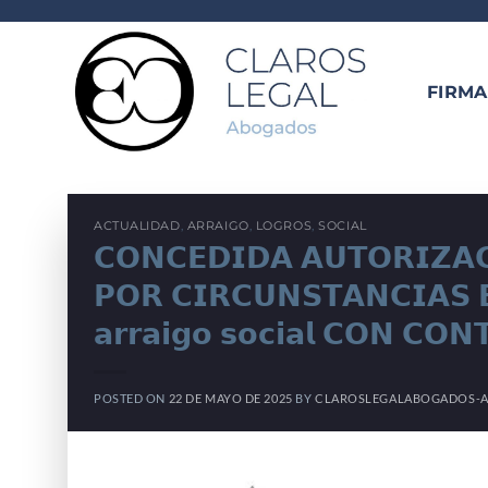
Saltar
al
contenido
FIRMA
ACTUALIDAD
,
ARRAIGO
,
LOGROS
,
SOCIAL
𝗖𝗢𝗡𝗖𝗘𝗗𝗜𝗗𝗔 𝗔𝗨𝗧𝗢𝗥𝗜𝗭𝗔
𝗣𝗢𝗥 𝗖𝗜𝗥𝗖𝗨𝗡𝗦𝗧𝗔𝗡𝗖𝗜𝗔𝗦 𝗘
𝗮𝗿𝗿𝗮𝗶𝗴𝗼 𝘀𝗼𝗰𝗶𝗮𝗹 𝗖𝗢𝗡 𝗖𝗢𝗡
POSTED ON
22 DE MAYO DE 2025
BY
CLAROSLEGALABOGADOS-