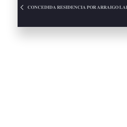
𝐂𝐎𝐍𝐂𝐄𝐃𝐈𝐃𝐀 𝐑𝐄𝐒𝐈𝐃𝐄𝐍𝐂𝐈𝐀 𝐏𝐎𝐑 𝐀𝐑𝐑𝐀𝐈𝐆𝐎 𝐋𝐀