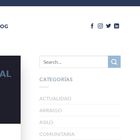
LOG
𝗔𝗟
CATEGORÍAS
ACTUALIDAD
ARRAIGO
ASILO
COMUNITARIA