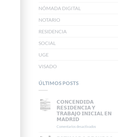
NÓMADA DIGITAL
NOTARIO
RESIDENCIA
SOCIAL
UGE
VISADO
ÚLTIMOS POSTS
𝗖𝗢𝗡𝗖𝗘𝗡𝗗𝗜𝗗𝗔
𝗥𝗘𝗦𝗜𝗗𝗘𝗡𝗖𝗜𝗔 𝗬
𝗧𝗥𝗔𝗕𝗔𝗝𝗢 𝗜𝗡𝗜𝗖𝗜𝗔𝗟 𝗘𝗡
𝗠𝗔𝗗𝗥𝗜𝗗
Comentarios desactivados
en
𝗖𝗢𝗡𝗖𝗘𝗡𝗗𝗜𝗗𝗔
𝗥𝗘𝗦𝗜𝗗𝗘𝗡𝗖𝗜𝗔