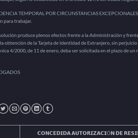
ESIDENCIA TEMPORAL POR CIRCUNSTANCIAS EXCEPCIONALES
n para trabajar.
olución produce plenos efectos frente a la Administración y frent
la obtención de la Tarjeta de Identidad de Extranjero, sin perjuicio
ánica 4/2000, de 11 de enero, deba ser solicitada en el plazo de un
ABOGADOS
𝗖𝗢𝗡𝗖𝗘𝗗𝗜𝗗𝗔 𝗔𝗨𝗧𝗢𝗥𝗜𝗭𝗔𝗖𝗜Ó𝗡 𝗗𝗘 𝗥𝗘𝗦𝗜