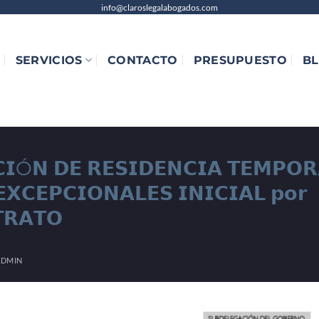
info@claroslegalabogados.com
SERVICIOS
CONTACTO
PRESUPUESTO
B
𝗜Ó𝗡 𝗗𝗘 𝗥𝗘𝗦𝗜𝗗𝗘𝗡𝗖𝗜𝗔 𝗧𝗘𝗠𝗣𝗢𝗥
𝗫𝗖𝗘𝗣𝗖𝗜𝗢𝗡𝗔𝗟𝗘𝗦 𝗜𝗡𝗜𝗖𝗜𝗔𝗟 𝗽𝗼𝗿
𝗧𝗥𝗔𝗧𝗢
ADMIN