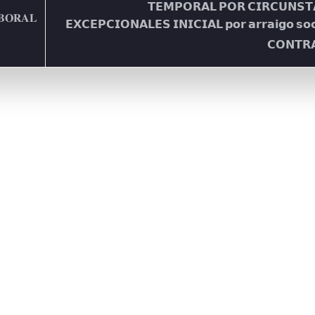
𝗧𝗘𝗠𝗣𝗢𝗥𝗔𝗟 𝗣𝗢𝗥 𝗖𝗜𝗥𝗖𝗨𝗡𝗦𝗧
𝐁𝐎𝐑𝐀𝐋
𝗘𝗫𝗖𝗘𝗣𝗖𝗜𝗢𝗡𝗔𝗟𝗘𝗦 𝗜𝗡𝗜𝗖𝗜𝗔𝗟 𝗽𝗼𝗿 𝗮𝗿𝗿𝗮𝗶𝗴𝗼 𝘀𝗼
𝗖𝗢𝗡𝗧𝗥