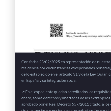
Con fecha 23/02/2025 en representación de nuestra c
residencia por circunstancias excepcionales por 
de lo establecido en el artículo 31.3 de la Ley Orgáni
en España y su integración social.
📌En el expediente quedan acreditados los requisitos 
enero, sobre derechos y libertades de los extranjeros 
aprobado por el Real Decreto 557/2011 citado, a los e
circunstancias excepcionales con autorización para tr