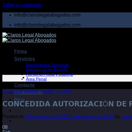
Saltar al contenido
info@claroslegalabogados.com
info@claroslegalabogados.com
Firma
Servicios
Nacionalidad Española
Residencia en España
Asesoría Fiscal y Laboral
Área Penal
Contacto
ACTUALIDAD
,
ARRAIGO
,
FAMILIAR
,
LOGROS
Presupuesto
Blog
𝗖𝗢𝗡𝗖𝗘𝗗𝗜𝗗𝗔 𝗔𝗨𝗧𝗢𝗥𝗜𝗭𝗔𝗖𝗜Ó𝗡 𝗗𝗘 𝗥
Posted on
8 de febrero de 2025
11 de febrero de 2025
by
clar
08