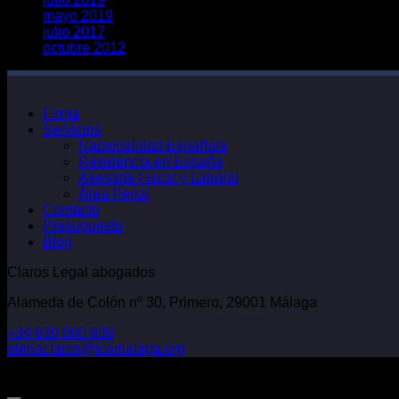
mayo 2019
julio 2017
octubre 2012
Firma
Servicios
Nacionalidad Española
Residencia en España
Asesoría Fiscal y Laboral
Área Penal
Contacto
Presupuesto
Blog
Claros Legal abogados
Alameda de Colón nº 30, Primero, 29001 Málaga
+34 630 600 938
elenaclaros@icamalaga.org
Our Facebook Page