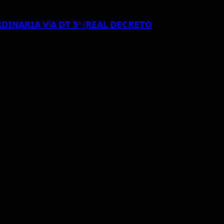
𝗘 𝗔𝗣𝗘𝗟𝗔𝗖𝗜𝗢𝗡 𝗔𝗡𝗧𝗘 𝗘𝗟 𝗧𝗦𝗝𝗔
𝗗𝗜𝗡𝗔𝗥𝗜𝗔 𝗩Í𝗔 𝗗𝗧 𝟱ª (𝗥𝗘𝗔𝗟 𝗗𝗘𝗖𝗥𝗘𝗧𝗢
𝗦𝗘 𝗔 𝗟𝗔 𝗥𝗘𝗚𝗨𝗟𝗔𝗥𝗜𝗭𝗔𝗖𝗜Ó𝗡
𝐑𝐄𝐂𝐔𝐑𝐒𝐎 𝐄𝐒𝐓𝐈𝐌𝐀𝐃𝐎 𝐀𝐍𝐓𝐄 𝐋𝐀
𝐈𝐎𝐍 𝐄𝐒𝐓𝐀𝐍𝐂𝐈𝐀 𝐀 𝐑𝐄𝐒𝐈𝐃𝐄𝐍𝐂𝐈𝐀