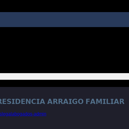
𝗘𝗦𝗜𝗗𝗘𝗡𝗖𝗜𝗔 𝗔𝗥𝗥𝗔𝗜𝗚𝗢 𝗙𝗔𝗠𝗜𝗟𝗜𝗔𝗥
oslegalabogados-admin