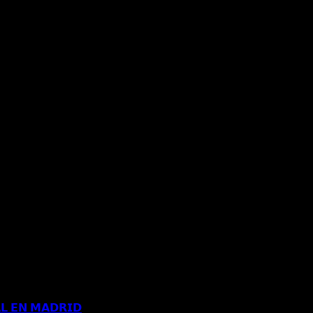
𝗟 𝗘𝗡 𝗠𝗔𝗗𝗥𝗜𝗗
Comentarios desactivados
en 𝗖𝗢𝗡𝗖𝗘𝗡𝗗𝗜𝗗𝗔 