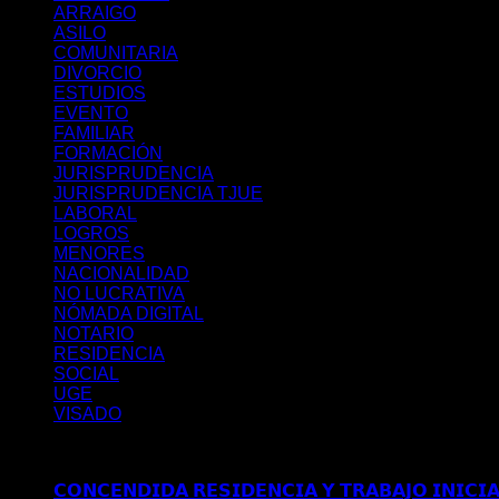
ARRAIGO
ASILO
COMUNITARIA
DIVORCIO
ESTUDIOS
EVENTO
FAMILIAR
FORMACIÓN
JURISPRUDENCIA
JURISPRUDENCIA TJUE
LABORAL
LOGROS
MENORES
NACIONALIDAD
NO LUCRATIVA
NÓMADA DIGITAL
NOTARIO
RESIDENCIA
SOCIAL
UGE
VISADO
Últimos posts
𝗖𝗢𝗡𝗖𝗘𝗡𝗗𝗜𝗗𝗔 𝗥𝗘𝗦𝗜𝗗𝗘𝗡𝗖𝗜𝗔 𝗬 𝗧𝗥𝗔𝗕𝗔𝗝𝗢 𝗜𝗡𝗜𝗖𝗜