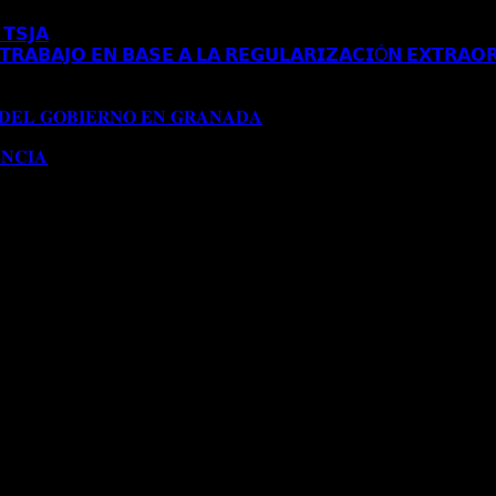
𝗧𝗦𝗝𝗔
Comentarios desactivados
en 𝗘𝗦𝗧𝗜𝗠𝗔𝗗𝗢 𝗥𝗘𝗖𝗨𝗥𝗦𝗢 
𝗥𝗔𝗕𝗔𝗝𝗢 𝗘𝗡 𝗕𝗔𝗦𝗘 𝗔 𝗟𝗔 𝗥𝗘𝗚𝗨𝗟𝗔𝗥𝗜𝗭𝗔𝗖𝗜Ó𝗡 𝗘𝗫𝗧𝗥𝗔𝗢𝗥
𝗔 𝗔𝗨𝗧𝗢𝗥𝗜𝗭𝗔𝗖𝗜Ó𝗡 𝗗𝗘 𝗥𝗘𝗦𝗜𝗗𝗘𝗡𝗖𝗜𝗔 𝗧𝗥𝗔𝗕𝗔𝗝𝗢 𝗘𝗡 𝗕𝗔
𝟭𝟱𝟱/𝟮𝟬𝟮𝟰)
 𝐃𝐄𝐋 𝐆𝐎𝐁𝐈𝐄𝐑𝐍𝐎 𝐄𝐍 𝐆𝐑𝐀𝐍𝐀𝐃𝐀
Comentarios desactivados
en 
𝐍𝐂𝐈𝐀
Comentarios desactivados
en 𝐂𝐎𝐍𝐂𝐄𝐃𝐈𝐃𝐀 𝐌𝐎𝐃𝐈𝐅𝐈𝐂𝐀