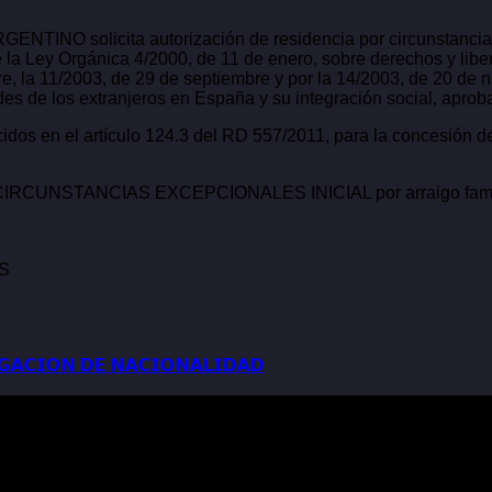
RGENTINO solicita autorización de residencia por circunstanci
 la Ley Orgánica 4/2000, de 11 de enero, sobre derechos y liber
e, la 11/2003, de 29 de septiembre y por la 14/2003, de 20 de n
des de los extranjeros en España y su integración social, aprob
idos en el artículo 124.3 del RD 557/2011, para la concesión de
STANCIAS EXCEPCIONALES INICIAL por arraigo familiar a n
OS
𝗚𝗔𝗖𝗜𝗢𝗡 𝗗𝗘 𝗡𝗔𝗖𝗜𝗢𝗡𝗔𝗟𝗜𝗗𝗔𝗗