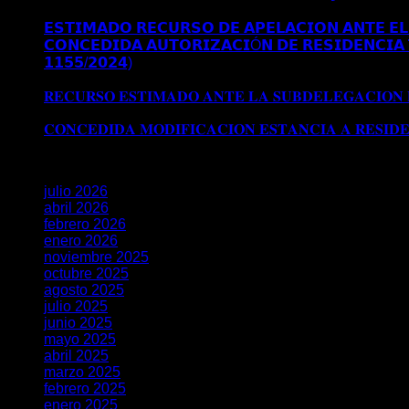
𝗠𝗔𝗗𝗥𝗜𝗗
𝗘𝗦𝗧𝗜𝗠𝗔𝗗𝗢 𝗥𝗘𝗖𝗨𝗥𝗦𝗢 𝗗𝗘 𝗔𝗣𝗘𝗟𝗔𝗖𝗜𝗢𝗡 𝗔𝗡𝗧𝗘 𝗘𝗟 
𝗖𝗢𝗡𝗖𝗘𝗗𝗜𝗗𝗔 𝗔𝗨𝗧𝗢𝗥𝗜𝗭𝗔𝗖𝗜Ó𝗡 𝗗𝗘 𝗥𝗘𝗦𝗜𝗗𝗘𝗡𝗖𝗜𝗔 
𝟭𝟭𝟱𝟱/𝟮𝟬𝟮𝟰)
Comentarios desactivados
en 𝗖𝗢𝗡𝗖𝗘𝗗𝗜
𝗘𝗫𝗧𝗥𝗔𝗢𝗥𝗗𝗜𝗡𝗔𝗥𝗜𝗔 𝗩Í𝗔 𝗗𝗧 𝟱ª (𝗥𝗘𝗔𝗟 𝗗𝗘𝗖𝗥𝗘𝗧𝗢 𝟭
𝐑𝐄𝐂𝐔𝐑𝐒𝐎 𝐄𝐒𝐓𝐈𝐌𝐀𝐃𝐎 𝐀𝐍𝐓𝐄 𝐋𝐀 𝐒𝐔𝐁𝐃𝐄𝐋𝐄𝐆𝐀𝐂𝐈𝐎𝐍
𝐒𝐔𝐁𝐃𝐄𝐋𝐄𝐆𝐀𝐂𝐈𝐎𝐍 𝐃𝐄𝐋 𝐆𝐎𝐁𝐈𝐄𝐑𝐍𝐎 𝐄𝐍 𝐆𝐑𝐀𝐍𝐀𝐃𝐀
𝐂𝐎𝐍𝐂𝐄𝐃𝐈𝐃𝐀 𝐌𝐎𝐃𝐈𝐅𝐈𝐂𝐀𝐂𝐈𝐎𝐍 𝐄𝐒𝐓𝐀𝐍𝐂𝐈𝐀 𝐀 𝐑𝐄𝐒𝐈𝐃
Archivos
julio 2026
abril 2026
febrero 2026
enero 2026
noviembre 2025
octubre 2025
agosto 2025
julio 2025
junio 2025
mayo 2025
abril 2025
marzo 2025
febrero 2025
enero 2025