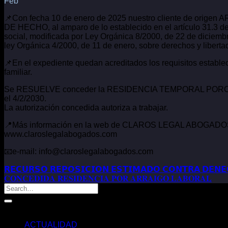
Feb
📌Con fecha 10 de enero de 2025 nuestro cliente de origen A
DE HECHO, al amparo de lo establecido en el artículo 31.3 de
social, modificada por Ley Orgánica 8/2000, de 22 de diciembr
ley Orgánica 4/2000, de 11 de enero, sobre derechos y liberta
📌En el expediente quedan acreditados los requisitos establec
familiar.
Se RESUELVE conceder la RESIDENCIA TEMPORAL PORCIRCUN
el 4/2/2030.
La autorización concedida autoriza a trabajar.
📍Más información en la web de CLAROS LEGAL ABOGAD
www.claroslegalabogados.com
📧e-mail: info@claroslegalabogados.com
𝗥𝗘𝗖𝗨𝗥𝗦𝗢 𝗥𝗘𝗣𝗢𝗦𝗜𝗖𝗜𝗢𝗡 𝗘𝗦𝗧𝗜𝗠𝗔𝗗𝗢 𝗖𝗢𝗡𝗧𝗥𝗔 𝗗𝗘𝗡𝗘
𝐂𝐎𝐍𝐂𝐄𝐃𝐈𝐃𝐀 𝐑𝐄𝐒𝐈𝐃𝐄𝐍𝐂𝐈𝐀 𝐏𝐎𝐑 𝐀𝐑𝐑𝐀𝐈𝐆𝐎 𝐋𝐀𝐁𝐎𝐑𝐀𝐋
Categorías
ACTUALIDAD