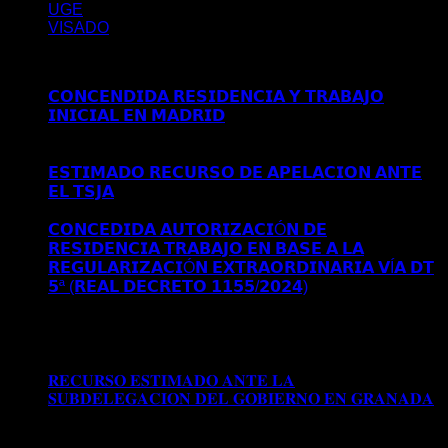
UGE
VISADO
Últimos posts
𝗖𝗢𝗡𝗖𝗘𝗡𝗗𝗜𝗗𝗔 𝗥𝗘𝗦𝗜𝗗𝗘𝗡𝗖𝗜𝗔 𝗬 𝗧𝗥𝗔𝗕𝗔𝗝𝗢
𝗜𝗡𝗜𝗖𝗜𝗔𝗟 𝗘𝗡 𝗠𝗔𝗗𝗥𝗜𝗗
Comentarios desactivados
en
𝗖𝗢𝗡𝗖𝗘𝗡𝗗𝗜𝗗𝗔 𝗥𝗘𝗦𝗜𝗗𝗘𝗡𝗖𝗜𝗔 𝗬 𝗧𝗥𝗔𝗕𝗔𝗝𝗢
𝗜𝗡𝗜𝗖𝗜𝗔𝗟 𝗘𝗡 𝗠𝗔𝗗𝗥𝗜𝗗
𝗘𝗦𝗧𝗜𝗠𝗔𝗗𝗢 𝗥𝗘𝗖𝗨𝗥𝗦𝗢 𝗗𝗘 𝗔𝗣𝗘𝗟𝗔𝗖𝗜𝗢𝗡 𝗔𝗡𝗧𝗘
𝗘𝗟 𝗧𝗦𝗝𝗔
Comentarios desactivados
en 𝗘𝗦𝗧𝗜𝗠𝗔𝗗𝗢
𝗥𝗘𝗖𝗨𝗥𝗦𝗢 𝗗𝗘 𝗔𝗣𝗘𝗟𝗔𝗖𝗜𝗢𝗡 𝗔𝗡𝗧𝗘 𝗘𝗟 𝗧𝗦𝗝𝗔
𝗖𝗢𝗡𝗖𝗘𝗗𝗜𝗗𝗔 𝗔𝗨𝗧𝗢𝗥𝗜𝗭𝗔𝗖𝗜Ó𝗡 𝗗𝗘
𝗥𝗘𝗦𝗜𝗗𝗘𝗡𝗖𝗜𝗔 𝗧𝗥𝗔𝗕𝗔𝗝𝗢 𝗘𝗡 𝗕𝗔𝗦𝗘 𝗔 𝗟𝗔
𝗥𝗘𝗚𝗨𝗟𝗔𝗥𝗜𝗭𝗔𝗖𝗜Ó𝗡 𝗘𝗫𝗧𝗥𝗔𝗢𝗥𝗗𝗜𝗡𝗔𝗥𝗜𝗔 𝗩Í𝗔 𝗗𝗧
𝟱ª (𝗥𝗘𝗔𝗟 𝗗𝗘𝗖𝗥𝗘𝗧𝗢 𝟭𝟭𝟱𝟱/𝟮𝟬𝟮𝟰)
Comentarios
desactivados
en 𝗖𝗢𝗡𝗖𝗘𝗗𝗜𝗗𝗔 𝗔𝗨𝗧𝗢𝗥𝗜𝗭𝗔𝗖𝗜Ó𝗡
𝗗𝗘 𝗥𝗘𝗦𝗜𝗗𝗘𝗡𝗖𝗜𝗔 𝗧𝗥𝗔𝗕𝗔𝗝𝗢 𝗘𝗡 𝗕𝗔𝗦𝗘 𝗔 𝗟𝗔
𝗥𝗘𝗚𝗨𝗟𝗔𝗥𝗜𝗭𝗔𝗖𝗜Ó𝗡 𝗘𝗫𝗧𝗥𝗔𝗢𝗥𝗗𝗜𝗡𝗔𝗥𝗜𝗔 𝗩Í𝗔 𝗗𝗧
𝟱ª (𝗥𝗘𝗔𝗟 𝗗𝗘𝗖𝗥𝗘𝗧𝗢 𝟭𝟭𝟱𝟱/𝟮𝟬𝟮𝟰)
𝐑𝐄𝐂𝐔𝐑𝐒𝐎 𝐄𝐒𝐓𝐈𝐌𝐀𝐃𝐎 𝐀𝐍𝐓𝐄 𝐋𝐀
𝐒𝐔𝐁𝐃𝐄𝐋𝐄𝐆𝐀𝐂𝐈𝐎𝐍 𝐃𝐄𝐋 𝐆𝐎𝐁𝐈𝐄𝐑𝐍𝐎 𝐄𝐍 𝐆𝐑𝐀𝐍𝐀𝐃𝐀
Comentarios desactivados
en 𝐑𝐄𝐂𝐔𝐑𝐒𝐎 𝐄𝐒𝐓𝐈𝐌𝐀𝐃𝐎
𝐀𝐍𝐓𝐄 𝐋𝐀 𝐒𝐔𝐁𝐃𝐄𝐋𝐄𝐆𝐀𝐂𝐈𝐎𝐍 𝐃𝐄𝐋 𝐆𝐎𝐁𝐈𝐄𝐑𝐍𝐎 𝐄𝐍