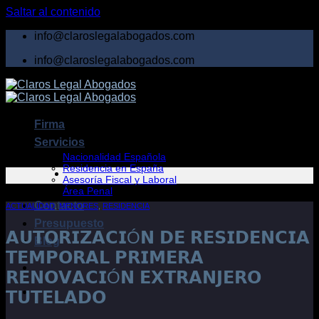
Saltar al contenido
info@claroslegalabogados.com
info@claroslegalabogados.com
Firma
Servicios
Nacionalidad Española
Residencia en España
Asesoría Fiscal y Laboral
Área Penal
Contacto
ACTUALIDAD
,
MENORES
,
RESIDENCIA
Presupuesto
𝗔𝗨𝗧𝗢𝗥𝗜𝗭𝗔𝗖𝗜Ó𝗡 𝗗𝗘 𝗥𝗘𝗦𝗜𝗗𝗘𝗡𝗖𝗜𝗔
Blog
𝗧𝗘𝗠𝗣𝗢𝗥𝗔𝗟 𝗣𝗥𝗜𝗠𝗘𝗥𝗔
𝗥𝗘𝗡𝗢𝗩𝗔𝗖𝗜Ó𝗡 𝗘𝗫𝗧𝗥𝗔𝗡𝗝𝗘𝗥𝗢
𝗧𝗨𝗧𝗘𝗟𝗔𝗗𝗢