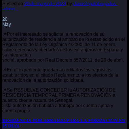
Posted on
20 de mayo de 2023
by
claroslegalabogados-
admin
20
May
📌Por el interesado se solicita la renovación de su
autorización de residencia al amparo de lo establecido en el
Reglamento de la Ley Orgánica 4/2000, de 11 de enero,
sobre derechos y libertades de los extranjeros en España y
su integración
social, aprobado por Real Decreto 557/2011, de 20 de abril.
📌En el expediente quedan acreditados los requisitos
establecidos en el citado Reglamento, a los efectos de la
renovación de la autorización solicitada.
📌Se RESUELVE CONCEDER la AUTORIZACIÓN DE
RESIDENCIA TEMPORAL PRIMERA RENOVACIÓN a
nuestro cliente natural de Senegal.
Esta autorización habilita a trabajar por cuenta ajena y
cuenta propia .
𝐑𝐄𝐒𝐈𝐃𝐄𝐍𝐂𝐈𝐀 𝐏𝐎𝐑 𝐀𝐑𝐑𝐀𝐈𝐆𝐎 𝐏𝐀𝐑𝐀 𝐋𝐀 𝐅𝐎𝐑𝐌𝐀𝐂𝐈Ó𝐍 𝐄𝐍
𝟏𝟓 𝐃𝐈𝐀𝐒