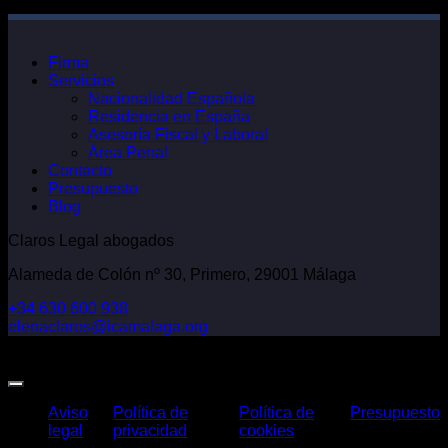
Firma
Servicios
Nacionalidad Española
Residencia en España
Asesoría Fiscal y Laboral
Área Penal
Contacto
Presupuesto
Blog
Claros Legal abogados
Alameda de Colón nº 30, Primero, 29001 Málaga
+34 630 600 938
elenaclaros@icamalaga.org
Our Facebook Page
Aviso
Política de
Política de
Presupuesto
legal
privacidad
cookies