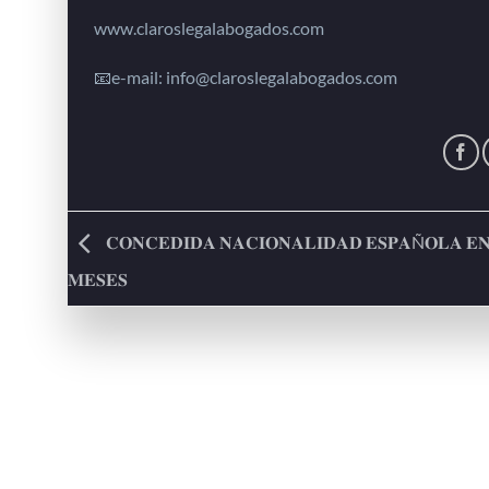
www.claroslegalabogados.com
📧e-mail: info@claroslegalabogados.com
𝐂𝐎𝐍𝐂𝐄𝐃𝐈𝐃𝐀 𝐍𝐀𝐂𝐈𝐎𝐍𝐀𝐋𝐈𝐃𝐀𝐃 𝐄𝐒𝐏𝐀Ñ𝐎𝐋𝐀 𝐄𝐍
𝐌𝐄𝐒𝐄𝐒