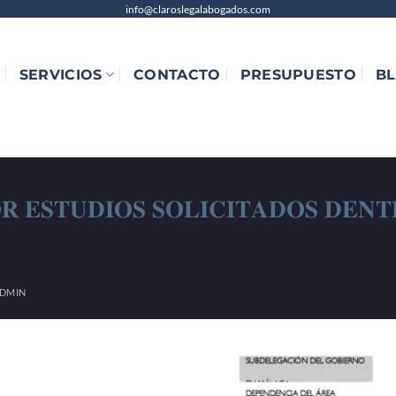
info@claroslegalabogados.com
SERVICIOS
CONTACTO
PRESUPUESTO
B
𝐑 𝐄𝐒𝐓𝐔𝐃𝐈𝐎𝐒 𝐒𝐎𝐋𝐈𝐂𝐈𝐓𝐀𝐃𝐎𝐒 𝐃𝐄𝐍𝐓
DMIN