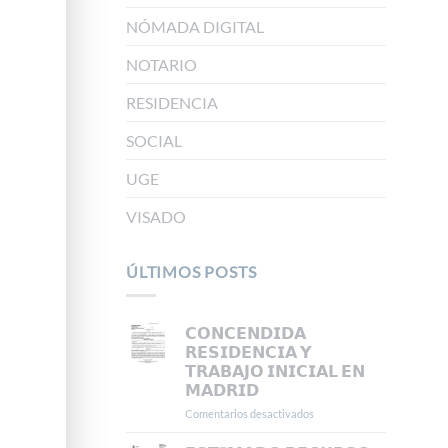
NÓMADA DIGITAL
NOTARIO
RESIDENCIA
SOCIAL
UGE
VISADO
ÚLTIMOS POSTS
𝗖𝗢𝗡𝗖𝗘𝗡𝗗𝗜𝗗𝗔
𝗥𝗘𝗦𝗜𝗗𝗘𝗡𝗖𝗜𝗔 𝗬
𝗧𝗥𝗔𝗕𝗔𝗝𝗢 𝗜𝗡𝗜𝗖𝗜𝗔𝗟 𝗘𝗡
𝗠𝗔𝗗𝗥𝗜𝗗
Comentarios desactivados
en
𝗖𝗢𝗡𝗖𝗘𝗡𝗗𝗜𝗗𝗔
𝗥𝗘𝗦𝗜𝗗𝗘𝗡𝗖𝗜𝗔