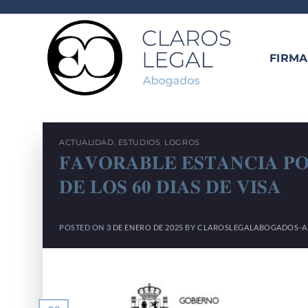
Saltar
al
contenido
FIRMA
ACTUALIDAD
,
ESTUDIOS
,
LOGROS
𝐅𝐀𝐕𝐎𝐑𝐀𝐁𝐋𝐄 𝐄𝐒𝐓𝐀𝐍𝐂𝐈𝐀 𝐏𝐎
𝐃𝐄 𝐋𝐎𝐒 𝟔𝟎 𝐃𝐈𝐀𝐒 𝐃𝐄 𝐕𝐈𝐒𝐀
POSTED ON
3 DE ENERO DE 2025
BY
CLAROSLEGALABOGADOS-A