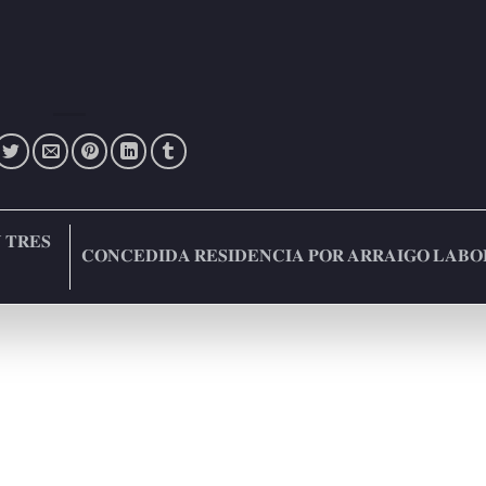
 𝐓𝐑𝐄𝐒
𝐂𝐎𝐍𝐂𝐄𝐃𝐈𝐃𝐀 𝐑𝐄𝐒𝐈𝐃𝐄𝐍𝐂𝐈𝐀 𝐏𝐎𝐑 𝐀𝐑𝐑𝐀𝐈𝐆𝐎 𝐋𝐀𝐁