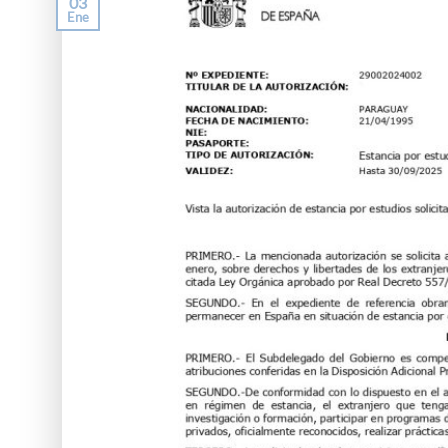
03
Ene