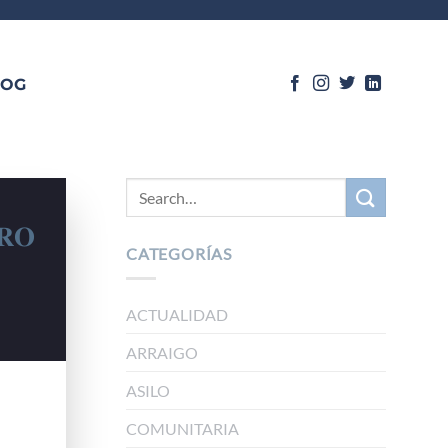
LOG
𝐑𝐎
CATEGORÍAS
ACTUALIDAD
ARRAIGO
ASILO
COMUNITARIA