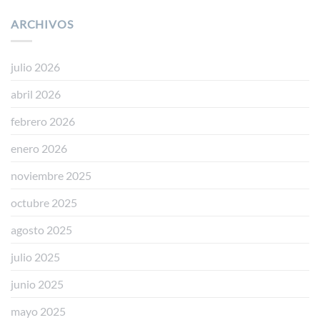
𝐌𝐎𝐃𝐈𝐅𝐈𝐂𝐀𝐂𝐈𝐎𝐍
𝐆𝐎𝐁𝐈𝐄𝐑𝐍𝐎
𝗗𝗧
𝐄𝐒𝐓𝐀𝐍𝐂𝐈𝐀
ARCHIVOS
𝐄𝐍
𝟱ª
𝐀
𝐆𝐑𝐀𝐍𝐀𝐃𝐀
(𝗥𝗘𝗔𝗟
𝐑𝐄𝐒𝐈𝐃𝐄𝐍𝐂𝐈𝐀
𝗗𝗘𝗖𝗥𝗘𝗧𝗢
𝟭𝟭𝟱𝟱/𝟮𝟬𝟮𝟰)
julio 2026
abril 2026
febrero 2026
enero 2026
noviembre 2025
octubre 2025
agosto 2025
julio 2025
junio 2025
mayo 2025