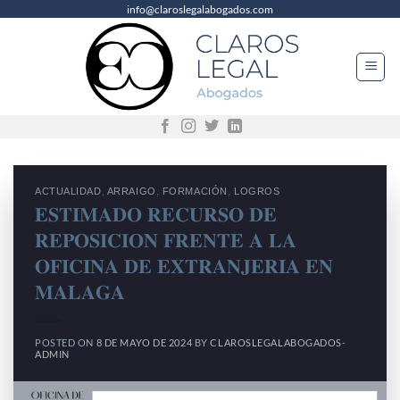
info@claroslegalabogados.com
Saltar
al
contenido
ACTUALIDAD
,
ARRAIGO
,
FORMACIÓN
,
LOGROS
𝐄𝐒𝐓𝐈𝐌𝐀𝐃𝐎 𝐑𝐄𝐂𝐔𝐑𝐒𝐎 𝐃𝐄
𝐑𝐄𝐏𝐎𝐒𝐈𝐂𝐈𝐎𝐍 𝐅𝐑𝐄𝐍𝐓𝐄 𝐀 𝐋𝐀
𝐎𝐅𝐈𝐂𝐈𝐍𝐀 𝐃𝐄 𝐄𝐗𝐓𝐑𝐀𝐍𝐉𝐄𝐑𝐈𝐀 𝐄𝐍
𝐌𝐀𝐋𝐀𝐆𝐀
POSTED ON
8 DE MAYO DE 2024
BY
CLAROSLEGALABOGADOS-
ADMIN