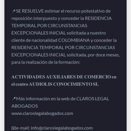
📌SE RESUELVE estimar el recurso potestativo de
reposición interpuesto y conceder la RESIDENCIA
TEMPORAL POR CIRCUNSTANCIAS
EXCEPCIONALES INICIAL solicitada a nuestro
cliente de nacionalidad COLOMBIANA y conceder la
RESIDENCIA TEMPORAL POR CIRCUNSTANCIAS
EXCEPCIONALES INICIAL solicitada, por doce meses,
para la realización de la formación:
𝐀𝐂𝐓𝐈𝐕𝐈𝐃𝐀𝐃𝐄𝐒 𝐀𝐔𝐗𝐈𝐋𝐈𝐀𝐑𝐄𝐒 𝐃𝐄 𝐂𝐎𝐌𝐄𝐑𝐂𝐈𝐎 𝐞𝐧
𝐞𝐥 𝐜𝐞𝐧𝐭𝐫𝐨 𝐀𝐔𝐃𝐈𝐎𝐋𝐈𝐒 𝐂𝐎𝐍𝐎𝐂𝐈𝐌𝐈𝐄𝐍𝐓𝐎 𝐒𝐋
📍Más información en la web de CLAROS LEGAL
ABOGADOS
www.claroslegalabogados.com
📧e-mail: info@claroslegalabogados.com