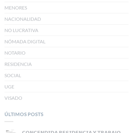
MENORES
NACIONALIDAD
NO LUCRATIVA
NÓMADA DIGITAL
NOTARIO
RESIDENCIA
SOCIAL
UGE
VISADO
ÚLTIMOS POSTS
𝗖𝗢𝗡𝗖𝗘𝗡𝗗𝗜𝗗𝗔 𝗥𝗘𝗦𝗜𝗗𝗘𝗡𝗖𝗜𝗔 𝗬 𝗧𝗥𝗔𝗕𝗔𝗝𝗢