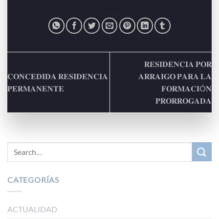
𝐑𝐄𝐒𝐈𝐃𝐄𝐍𝐂𝐈𝐀 𝐏𝐎𝐑
𝐂𝐎𝐍𝐂𝐄𝐃𝐈𝐃𝐀 𝐑𝐄𝐒𝐈𝐃𝐄𝐍𝐂𝐈𝐀
𝐀𝐑𝐑𝐀𝐈𝐆𝐎 𝐏𝐀𝐑𝐀 𝐋𝐀
𝐏𝐄𝐑𝐌𝐀𝐍𝐄𝐍𝐓𝐄
𝐅𝐎𝐑𝐌𝐀𝐂𝐈Ó𝐍
𝐏𝐑𝐎𝐑𝐑𝐎𝐆𝐀𝐃𝐀
CATEGORÍAS
ACTUALIDAD