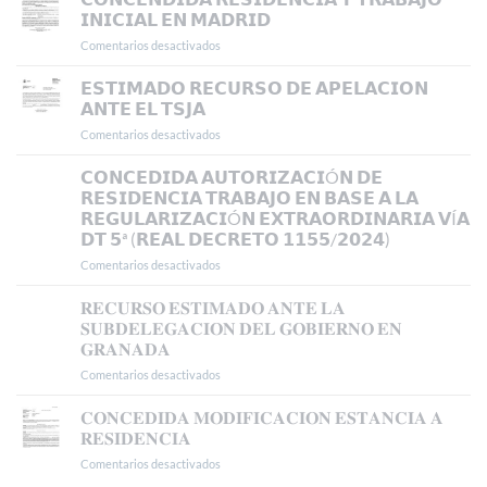
𝗜𝗡𝗜𝗖𝗜𝗔𝗟 𝗘𝗡 𝗠𝗔𝗗𝗥𝗜𝗗
Comentarios desactivados
en
𝗖𝗢𝗡𝗖𝗘𝗡𝗗𝗜𝗗𝗔
𝗥𝗘𝗦𝗜𝗗𝗘𝗡𝗖𝗜𝗔
𝗘𝗦𝗧𝗜𝗠𝗔𝗗𝗢 𝗥𝗘𝗖𝗨𝗥𝗦𝗢 𝗗𝗘 𝗔𝗣𝗘𝗟𝗔𝗖𝗜𝗢𝗡
𝗬
𝗔𝗡𝗧𝗘 𝗘𝗟 𝗧𝗦𝗝𝗔
𝗧𝗥𝗔𝗕𝗔𝗝𝗢
Comentarios desactivados
en
𝗜𝗡𝗜𝗖𝗜𝗔𝗟
𝗘𝗦𝗧𝗜𝗠𝗔𝗗𝗢
𝗘𝗡
𝗥𝗘𝗖𝗨𝗥𝗦𝗢
𝗖𝗢𝗡𝗖𝗘𝗗𝗜𝗗𝗔 𝗔𝗨𝗧𝗢𝗥𝗜𝗭𝗔𝗖𝗜Ó𝗡 𝗗𝗘
𝗠𝗔𝗗𝗥𝗜𝗗
𝗗𝗘
𝗥𝗘𝗦𝗜𝗗𝗘𝗡𝗖𝗜𝗔 𝗧𝗥𝗔𝗕𝗔𝗝𝗢 𝗘𝗡 𝗕𝗔𝗦𝗘 𝗔 𝗟𝗔
𝗔𝗣𝗘𝗟𝗔𝗖𝗜𝗢𝗡
𝗥𝗘𝗚𝗨𝗟𝗔𝗥𝗜𝗭𝗔𝗖𝗜Ó𝗡 𝗘𝗫𝗧𝗥𝗔𝗢𝗥𝗗𝗜𝗡𝗔𝗥𝗜𝗔 𝗩Í𝗔
𝗔𝗡𝗧𝗘
𝗗𝗧 𝟱ª (𝗥𝗘𝗔𝗟 𝗗𝗘𝗖𝗥𝗘𝗧𝗢 𝟭𝟭𝟱𝟱/𝟮𝟬𝟮𝟰)
𝗘𝗟
𝗧𝗦𝗝𝗔
Comentarios desactivados
en
𝗖𝗢𝗡𝗖𝗘𝗗𝗜𝗗𝗔
𝗔𝗨𝗧𝗢𝗥𝗜𝗭𝗔𝗖𝗜Ó𝗡
𝐑𝐄𝐂𝐔𝐑𝐒𝐎 𝐄𝐒𝐓𝐈𝐌𝐀𝐃𝐎 𝐀𝐍𝐓𝐄 𝐋𝐀
𝗗𝗘
𝐒𝐔𝐁𝐃𝐄𝐋𝐄𝐆𝐀𝐂𝐈𝐎𝐍 𝐃𝐄𝐋 𝐆𝐎𝐁𝐈𝐄𝐑𝐍𝐎 𝐄𝐍
𝗥𝗘𝗦𝗜𝗗𝗘𝗡𝗖𝗜𝗔
𝐆𝐑𝐀𝐍𝐀𝐃𝐀
𝗧𝗥𝗔𝗕𝗔𝗝𝗢
Comentarios desactivados
en
𝗘𝗡
𝐑𝐄𝐂𝐔𝐑𝐒𝐎
𝗕𝗔𝗦𝗘
𝐄𝐒𝐓𝐈𝐌𝐀𝐃𝐎
𝗔
𝐂𝐎𝐍𝐂𝐄𝐃𝐈𝐃𝐀 𝐌𝐎𝐃𝐈𝐅𝐈𝐂𝐀𝐂𝐈𝐎𝐍 𝐄𝐒𝐓𝐀𝐍𝐂𝐈𝐀 𝐀
𝐀𝐍𝐓𝐄
𝗟𝗔
𝐑𝐄𝐒𝐈𝐃𝐄𝐍𝐂𝐈𝐀
𝐋𝐀
𝗥𝗘𝗚𝗨𝗟𝗔𝗥𝗜𝗭𝗔𝗖𝗜Ó𝗡
Comentarios desactivados
en
𝐒𝐔𝐁𝐃𝐄𝐋𝐄𝐆𝐀𝐂𝐈𝐎𝐍
𝗘𝗫𝗧𝗥𝗔𝗢𝗥𝗗𝗜𝗡𝗔𝗥𝗜𝗔
𝐂𝐎𝐍𝐂𝐄𝐃𝐈𝐃𝐀
𝐃𝐄𝐋
𝗩Í𝗔