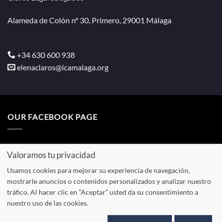
Alameda de Colón nº 30, Primero, 29001 Málaga
+34 630 600 938
elenaclaros@icamalaga.org
OUR FACEBOOK PAGE
Valoramos tu privacidad
Usamos cookies para mejorar su experiencia de navegación,
Aviso
Política de
Política de
Presupuesto
mostrarle anuncios o contenidos personalizados y analizar nuestro
legal
privacidad
cookies
tráfico. Al hacer clic en “Aceptar” usted da su consentimiento a
nuestro uso de las cookies.