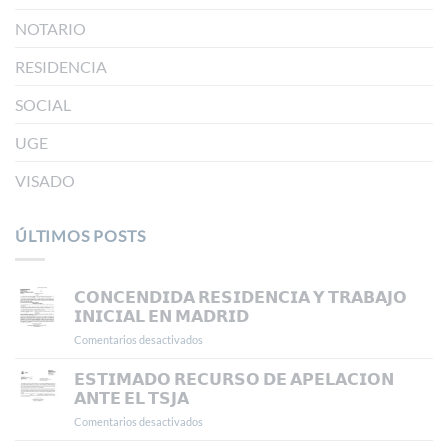
NOTARIO
RESIDENCIA
SOCIAL
UGE
VISADO
ÚLTIMOS POSTS
𝗖𝗢𝗡𝗖𝗘𝗡𝗗𝗜𝗗𝗔 𝗥𝗘𝗦𝗜𝗗𝗘𝗡𝗖𝗜𝗔 𝗬 𝗧𝗥𝗔𝗕𝗔𝗝𝗢
𝗜𝗡𝗜𝗖𝗜𝗔𝗟 𝗘𝗡 𝗠𝗔𝗗𝗥𝗜𝗗
Comentarios desactivados
en
𝗖𝗢𝗡𝗖𝗘𝗡𝗗𝗜𝗗𝗔
𝗥𝗘𝗦𝗜𝗗𝗘𝗡𝗖𝗜𝗔
𝗘𝗦𝗧𝗜𝗠𝗔𝗗𝗢 𝗥𝗘𝗖𝗨𝗥𝗦𝗢 𝗗𝗘 𝗔𝗣𝗘𝗟𝗔𝗖𝗜𝗢𝗡
𝗬
𝗔𝗡𝗧𝗘 𝗘𝗟 𝗧𝗦𝗝𝗔
𝗧𝗥𝗔𝗕𝗔𝗝𝗢
Comentarios desactivados
en
𝗜𝗡𝗜𝗖𝗜𝗔𝗟
𝗘𝗦𝗧𝗜𝗠𝗔𝗗𝗢
𝗘𝗡