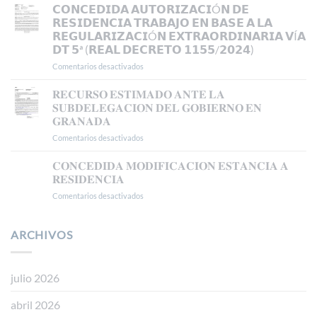
𝗥𝗘𝗖𝗨𝗥𝗦𝗢
𝗖𝗢𝗡𝗖𝗘𝗗𝗜𝗗𝗔 𝗔𝗨𝗧𝗢𝗥𝗜𝗭𝗔𝗖𝗜Ó𝗡 𝗗𝗘
𝗠𝗔𝗗𝗥𝗜𝗗
𝗗𝗘
𝗥𝗘𝗦𝗜𝗗𝗘𝗡𝗖𝗜𝗔 𝗧𝗥𝗔𝗕𝗔𝗝𝗢 𝗘𝗡 𝗕𝗔𝗦𝗘 𝗔 𝗟𝗔
𝗔𝗣𝗘𝗟𝗔𝗖𝗜𝗢𝗡
𝗥𝗘𝗚𝗨𝗟𝗔𝗥𝗜𝗭𝗔𝗖𝗜Ó𝗡 𝗘𝗫𝗧𝗥𝗔𝗢𝗥𝗗𝗜𝗡𝗔𝗥𝗜𝗔 𝗩Í𝗔
𝗔𝗡𝗧𝗘
𝗗𝗧 𝟱ª (𝗥𝗘𝗔𝗟 𝗗𝗘𝗖𝗥𝗘𝗧𝗢 𝟭𝟭𝟱𝟱/𝟮𝟬𝟮𝟰)
𝗘𝗟
𝗧𝗦𝗝𝗔
Comentarios desactivados
en
𝗖𝗢𝗡𝗖𝗘𝗗𝗜𝗗𝗔
𝗔𝗨𝗧𝗢𝗥𝗜𝗭𝗔𝗖𝗜Ó𝗡
𝐑𝐄𝐂𝐔𝐑𝐒𝐎 𝐄𝐒𝐓𝐈𝐌𝐀𝐃𝐎 𝐀𝐍𝐓𝐄 𝐋𝐀
𝗗𝗘
𝐒𝐔𝐁𝐃𝐄𝐋𝐄𝐆𝐀𝐂𝐈𝐎𝐍 𝐃𝐄𝐋 𝐆𝐎𝐁𝐈𝐄𝐑𝐍𝐎 𝐄𝐍
𝗥𝗘𝗦𝗜𝗗𝗘𝗡𝗖𝗜𝗔
𝐆𝐑𝐀𝐍𝐀𝐃𝐀
𝗧𝗥𝗔𝗕𝗔𝗝𝗢
Comentarios desactivados
en
𝗘𝗡
𝐑𝐄𝐂𝐔𝐑𝐒𝐎
𝗕𝗔𝗦𝗘
𝐄𝐒𝐓𝐈𝐌𝐀𝐃𝐎
𝗔
𝐂𝐎𝐍𝐂𝐄𝐃𝐈𝐃𝐀 𝐌𝐎𝐃𝐈𝐅𝐈𝐂𝐀𝐂𝐈𝐎𝐍 𝐄𝐒𝐓𝐀𝐍𝐂𝐈𝐀 𝐀
𝐀𝐍𝐓𝐄
𝗟𝗔
𝐑𝐄𝐒𝐈𝐃𝐄𝐍𝐂𝐈𝐀
𝐋𝐀
𝗥𝗘𝗚𝗨𝗟𝗔𝗥𝗜𝗭𝗔𝗖𝗜Ó𝗡
Comentarios desactivados
en
𝐒𝐔𝐁𝐃𝐄𝐋𝐄𝐆𝐀𝐂𝐈𝐎𝐍
𝗘𝗫𝗧𝗥𝗔𝗢𝗥𝗗𝗜𝗡𝗔𝗥𝗜𝗔
𝐂𝐎𝐍𝐂𝐄𝐃𝐈𝐃𝐀
𝐃𝐄𝐋
𝗩Í𝗔
𝐌𝐎𝐃𝐈𝐅𝐈𝐂𝐀𝐂𝐈𝐎𝐍
𝐆𝐎𝐁𝐈𝐄𝐑𝐍𝐎
𝗗𝗧
𝐄𝐒𝐓𝐀𝐍𝐂𝐈𝐀
ARCHIVOS
𝐄𝐍
𝟱ª
𝐀
𝐆𝐑𝐀𝐍𝐀𝐃𝐀
(𝗥𝗘𝗔𝗟
𝐑𝐄𝐒𝐈𝐃𝐄𝐍𝐂𝐈𝐀
𝗗𝗘𝗖𝗥𝗘𝗧𝗢
𝟭𝟭𝟱𝟱/𝟮𝟬𝟮𝟰)
julio 2026
abril 2026