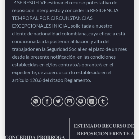
📌SE RESUELVE estimar el recurso potestativo de
reposición interpuesto y conceder la RESIDENCIA
TEMPORAL POR CIRCUNSTANCIAS
EXCEPCIONALES INICIAL solicitada a nuestro
cliente de nacionalidad colombiana, cuya eficacia está
condicionada a la posterior afiliación y alta del
trabajador en la Seguridad Social en el plazo de un mes
desde la presente notificación, en las condiciones
establecidas en el/los contrato/s obrante/s en el
expediente, de acuerdo con lo establecido en el
artículo 128.6 del citado Reglamento.
𝐄𝐒𝐓𝐈𝐌𝐀𝐃𝐎 𝐑𝐄𝐂𝐔𝐑𝐒𝐎 𝐃𝐄
𝐑𝐄𝐏𝐎𝐒𝐈𝐂𝐈𝐎𝐍 𝐅𝐑𝐄𝐍𝐓𝐄 𝐀
𝐂𝐎𝐍𝐂𝐄𝐃𝐈𝐃𝐀 𝐏𝐑𝐎𝐑𝐑𝐎𝐆𝐀