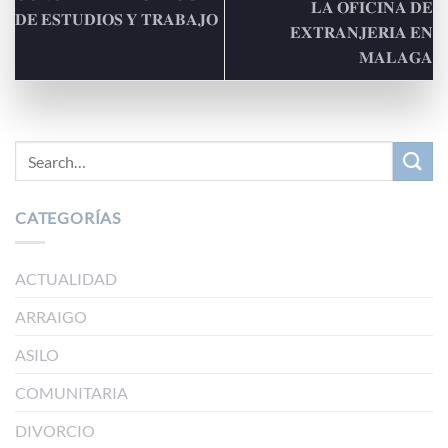
𝐋𝐀 𝐎𝐅𝐈𝐂𝐈𝐍𝐀 𝐃𝐄
𝐃𝐄 𝐄𝐒𝐓𝐔𝐃𝐈𝐎𝐒 𝐘 𝐓𝐑𝐀𝐁𝐀𝐉𝐎
𝐄𝐗𝐓𝐑𝐀𝐍𝐉𝐄𝐑𝐈𝐀 𝐄𝐍
𝐌𝐀𝐋𝐀𝐆𝐀
CATEGORÍAS
ACTUALIDAD
ARRAIGO
ASILO
COMUNITARIA
DIVORCIO