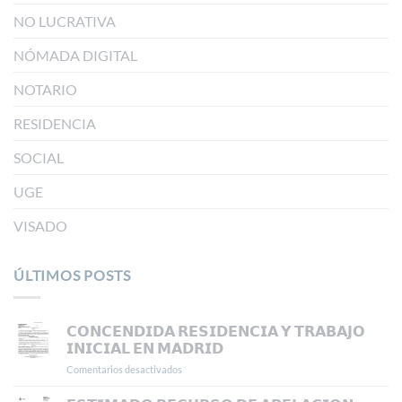
NO LUCRATIVA
NÓMADA DIGITAL
NOTARIO
RESIDENCIA
SOCIAL
UGE
VISADO
ÚLTIMOS POSTS
𝗖𝗢𝗡𝗖𝗘𝗡𝗗𝗜𝗗𝗔 𝗥𝗘𝗦𝗜𝗗𝗘𝗡𝗖𝗜𝗔 𝗬 𝗧𝗥𝗔𝗕𝗔𝗝𝗢
𝗜𝗡𝗜𝗖𝗜𝗔𝗟 𝗘𝗡 𝗠𝗔𝗗𝗥𝗜𝗗
Comentarios desactivados
en
𝗖𝗢𝗡𝗖𝗘𝗡𝗗𝗜𝗗𝗔
𝗥𝗘𝗦𝗜𝗗𝗘𝗡𝗖𝗜𝗔