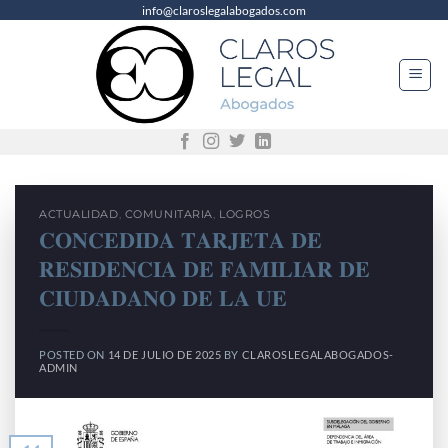
info@claroslegalabogados.com
Saltar
al
contenido
ACTUALIDAD
,
COMUNITARIA
,
LOGROS
𝐂𝐎𝐍𝐂𝐄𝐃𝐈𝐃𝐀 𝐓𝐀𝐑𝐉𝐄𝐓𝐀 𝐃𝐄
𝐑𝐄𝐒𝐈𝐃𝐄𝐍𝐂𝐈𝐀 𝐃𝐄 𝐅𝐀𝐌𝐈𝐋𝐈𝐀𝐑 𝐃𝐄
𝐂𝐈𝐔𝐃𝐀𝐃𝐀𝐍𝐎 𝐃𝐄 𝐋𝐀 𝐔𝐄
POSTED ON
14 DE JULIO DE 2025
BY
CLAROSLEGALABOGADOS-
ADMIN