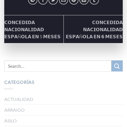
𝗖𝗢𝗡𝗖𝗘𝗗𝗜𝗗𝗔
𝗖𝗢𝗡𝗖𝗘𝗗𝗜𝗗𝗔
𝗡𝗔𝗖𝗜𝗢𝗡𝗔𝗟𝗜𝗗𝗔𝗗
𝗡𝗔𝗖𝗜𝗢𝗡𝗔𝗟𝗜𝗗𝗔𝗗
𝗘𝗦𝗣𝗔Ñ𝗢𝗟𝗔 𝗘𝗡 5 𝗠𝗘𝗦𝗘𝗦
𝗘𝗦𝗣𝗔Ñ𝗢𝗟𝗔 𝗘𝗡 𝟲 𝗠𝗘𝗦𝗘𝗦
CATEGORÍAS
ACTUALIDAD
ARRAIGO
ASILO