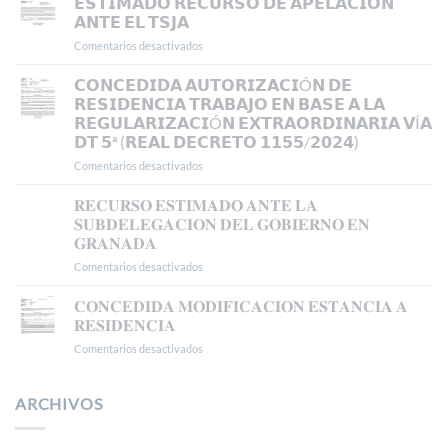
𝗘𝗦𝗧𝗜𝗠𝗔𝗗𝗢 𝗥𝗘𝗖𝗨𝗥𝗦𝗢 𝗗𝗘 𝗔𝗣𝗘𝗟𝗔𝗖𝗜𝗢𝗡
𝗬
𝗔𝗡𝗧𝗘 𝗘𝗟 𝗧𝗦𝗝𝗔
𝗧𝗥𝗔𝗕𝗔𝗝𝗢
Comentarios desactivados
en
𝗜𝗡𝗜𝗖𝗜𝗔𝗟
𝗘𝗦𝗧𝗜𝗠𝗔𝗗𝗢
𝗘𝗡
𝗥𝗘𝗖𝗨𝗥𝗦𝗢
𝗖𝗢𝗡𝗖𝗘𝗗𝗜𝗗𝗔 𝗔𝗨𝗧𝗢𝗥𝗜𝗭𝗔𝗖𝗜Ó𝗡 𝗗𝗘
𝗠𝗔𝗗𝗥𝗜𝗗
𝗗𝗘
𝗥𝗘𝗦𝗜𝗗𝗘𝗡𝗖𝗜𝗔 𝗧𝗥𝗔𝗕𝗔𝗝𝗢 𝗘𝗡 𝗕𝗔𝗦𝗘 𝗔 𝗟𝗔
𝗔𝗣𝗘𝗟𝗔𝗖𝗜𝗢𝗡
𝗥𝗘𝗚𝗨𝗟𝗔𝗥𝗜𝗭𝗔𝗖𝗜Ó𝗡 𝗘𝗫𝗧𝗥𝗔𝗢𝗥𝗗𝗜𝗡𝗔𝗥𝗜𝗔 𝗩Í𝗔
𝗔𝗡𝗧𝗘
𝗗𝗧 𝟱ª (𝗥𝗘𝗔𝗟 𝗗𝗘𝗖𝗥𝗘𝗧𝗢 𝟭𝟭𝟱𝟱/𝟮𝟬𝟮𝟰)
𝗘𝗟
𝗧𝗦𝗝𝗔
Comentarios desactivados
en
𝗖𝗢𝗡𝗖𝗘𝗗𝗜𝗗𝗔
𝗔𝗨𝗧𝗢𝗥𝗜𝗭𝗔𝗖𝗜Ó𝗡
𝐑𝐄𝐂𝐔𝐑𝐒𝐎 𝐄𝐒𝐓𝐈𝐌𝐀𝐃𝐎 𝐀𝐍𝐓𝐄 𝐋𝐀
𝗗𝗘
𝐒𝐔𝐁𝐃𝐄𝐋𝐄𝐆𝐀𝐂𝐈𝐎𝐍 𝐃𝐄𝐋 𝐆𝐎𝐁𝐈𝐄𝐑𝐍𝐎 𝐄𝐍
𝗥𝗘𝗦𝗜𝗗𝗘𝗡𝗖𝗜𝗔
𝐆𝐑𝐀𝐍𝐀𝐃𝐀
𝗧𝗥𝗔𝗕𝗔𝗝𝗢
Comentarios desactivados
en
𝗘𝗡
𝐑𝐄𝐂𝐔𝐑𝐒𝐎
𝗕𝗔𝗦𝗘
𝐄𝐒𝐓𝐈𝐌𝐀𝐃𝐎
𝗔
𝐂𝐎𝐍𝐂𝐄𝐃𝐈𝐃𝐀 𝐌𝐎𝐃𝐈𝐅𝐈𝐂𝐀𝐂𝐈𝐎𝐍 𝐄𝐒𝐓𝐀𝐍𝐂𝐈𝐀 𝐀
𝐀𝐍𝐓𝐄
𝗟𝗔
𝐑𝐄𝐒𝐈𝐃𝐄𝐍𝐂𝐈𝐀
𝐋𝐀
𝗥𝗘𝗚𝗨𝗟𝗔𝗥𝗜𝗭𝗔𝗖𝗜Ó𝗡
Comentarios desactivados
en
𝐒𝐔𝐁𝐃𝐄𝐋𝐄𝐆𝐀𝐂𝐈𝐎𝐍
𝗘𝗫𝗧𝗥𝗔𝗢𝗥𝗗𝗜𝗡𝗔𝗥𝗜𝗔
𝐂𝐎𝐍𝐂𝐄𝐃𝐈𝐃𝐀
𝐃𝐄𝐋
𝗩Í𝗔
𝐌𝐎𝐃𝐈𝐅𝐈𝐂𝐀𝐂𝐈𝐎𝐍
𝐆𝐎𝐁𝐈𝐄𝐑𝐍𝐎
𝗗𝗧
𝐄𝐒𝐓𝐀𝐍𝐂𝐈𝐀
ARCHIVOS
𝐄𝐍
𝟱ª
𝐀
𝐆𝐑𝐀𝐍𝐀𝐃𝐀
(𝗥𝗘𝗔𝗟
𝐑𝐄𝐒𝐈𝐃𝐄𝐍𝐂𝐈𝐀
𝗗𝗘𝗖𝗥𝗘𝗧𝗢