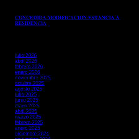
Comentarios desactivados
en 𝐑𝐄𝐂𝐔𝐑𝐒𝐎 𝐄𝐒𝐓𝐈𝐌𝐀𝐃𝐎
𝐀𝐍𝐓𝐄 𝐋𝐀 𝐒𝐔𝐁𝐃𝐄𝐋𝐄𝐆𝐀𝐂𝐈𝐎𝐍 𝐃𝐄𝐋 𝐆𝐎𝐁𝐈𝐄𝐑𝐍𝐎 𝐄𝐍
𝐆𝐑𝐀𝐍𝐀𝐃𝐀
𝐂𝐎𝐍𝐂𝐄𝐃𝐈𝐃𝐀 𝐌𝐎𝐃𝐈𝐅𝐈𝐂𝐀𝐂𝐈𝐎𝐍 𝐄𝐒𝐓𝐀𝐍𝐂𝐈𝐀 𝐀
𝐑𝐄𝐒𝐈𝐃𝐄𝐍𝐂𝐈𝐀
Comentarios desactivados
en
𝐂𝐎𝐍𝐂𝐄𝐃𝐈𝐃𝐀 𝐌𝐎𝐃𝐈𝐅𝐈𝐂𝐀𝐂𝐈𝐎𝐍 𝐄𝐒𝐓𝐀𝐍𝐂𝐈𝐀 𝐀
𝐑𝐄𝐒𝐈𝐃𝐄𝐍𝐂𝐈𝐀
Archivos
julio 2026
abril 2026
febrero 2026
enero 2026
noviembre 2025
octubre 2025
agosto 2025
julio 2025
junio 2025
mayo 2025
abril 2025
marzo 2025
febrero 2025
enero 2025
diciembre 2024