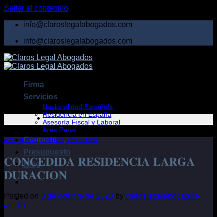
Saltar al contenido
info@claroslegalabogados.com
info@claroslegalabogados.com
Firma
Servicios
Nacionalidad Española
Residencia en España
Asesoría Fiscal y Laboral
Área Penal
Contacto
ACTUALIDAD
,
LOGROS
,
RESIDENCIA
Presupuesto
𝐂𝐎𝐍𝐂𝐄𝐃𝐈𝐃𝐀 𝐑𝐄𝐒𝐈𝐃𝐄𝐍𝐂𝐈𝐀 𝐋𝐀𝐑𝐆𝐀
Blog
𝐃𝐔𝐑𝐀𝐂𝐈𝐎𝐍
Posted on
3 de octubre de 2023
by
claroslegalabogados-
admin