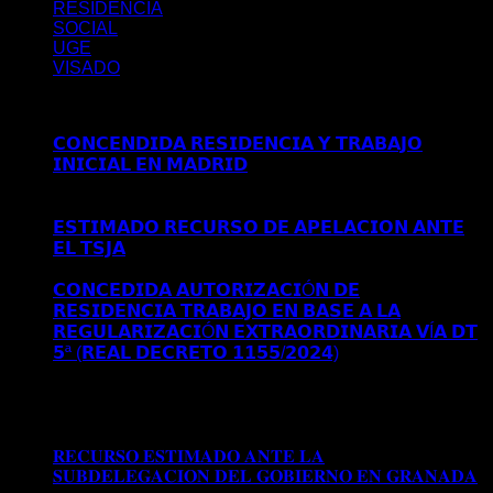
RESIDENCIA
SOCIAL
UGE
VISADO
Últimos posts
𝗖𝗢𝗡𝗖𝗘𝗡𝗗𝗜𝗗𝗔 𝗥𝗘𝗦𝗜𝗗𝗘𝗡𝗖𝗜𝗔 𝗬 𝗧𝗥𝗔𝗕𝗔𝗝𝗢
𝗜𝗡𝗜𝗖𝗜𝗔𝗟 𝗘𝗡 𝗠𝗔𝗗𝗥𝗜𝗗
Comentarios desactivados
en
𝗖𝗢𝗡𝗖𝗘𝗡𝗗𝗜𝗗𝗔 𝗥𝗘𝗦𝗜𝗗𝗘𝗡𝗖𝗜𝗔 𝗬 𝗧𝗥𝗔𝗕𝗔𝗝𝗢
𝗜𝗡𝗜𝗖𝗜𝗔𝗟 𝗘𝗡 𝗠𝗔𝗗𝗥𝗜𝗗
𝗘𝗦𝗧𝗜𝗠𝗔𝗗𝗢 𝗥𝗘𝗖𝗨𝗥𝗦𝗢 𝗗𝗘 𝗔𝗣𝗘𝗟𝗔𝗖𝗜𝗢𝗡 𝗔𝗡𝗧𝗘
𝗘𝗟 𝗧𝗦𝗝𝗔
Comentarios desactivados
en 𝗘𝗦𝗧𝗜𝗠𝗔𝗗𝗢
𝗥𝗘𝗖𝗨𝗥𝗦𝗢 𝗗𝗘 𝗔𝗣𝗘𝗟𝗔𝗖𝗜𝗢𝗡 𝗔𝗡𝗧𝗘 𝗘𝗟 𝗧𝗦𝗝𝗔
𝗖𝗢𝗡𝗖𝗘𝗗𝗜𝗗𝗔 𝗔𝗨𝗧𝗢𝗥𝗜𝗭𝗔𝗖𝗜Ó𝗡 𝗗𝗘
𝗥𝗘𝗦𝗜𝗗𝗘𝗡𝗖𝗜𝗔 𝗧𝗥𝗔𝗕𝗔𝗝𝗢 𝗘𝗡 𝗕𝗔𝗦𝗘 𝗔 𝗟𝗔
𝗥𝗘𝗚𝗨𝗟𝗔𝗥𝗜𝗭𝗔𝗖𝗜Ó𝗡 𝗘𝗫𝗧𝗥𝗔𝗢𝗥𝗗𝗜𝗡𝗔𝗥𝗜𝗔 𝗩Í𝗔 𝗗𝗧
𝟱ª (𝗥𝗘𝗔𝗟 𝗗𝗘𝗖𝗥𝗘𝗧𝗢 𝟭𝟭𝟱𝟱/𝟮𝟬𝟮𝟰)
Comentarios
desactivados
en 𝗖𝗢𝗡𝗖𝗘𝗗𝗜𝗗𝗔 𝗔𝗨𝗧𝗢𝗥𝗜𝗭𝗔𝗖𝗜Ó𝗡
𝗗𝗘 𝗥𝗘𝗦𝗜𝗗𝗘𝗡𝗖𝗜𝗔 𝗧𝗥𝗔𝗕𝗔𝗝𝗢 𝗘𝗡 𝗕𝗔𝗦𝗘 𝗔 𝗟𝗔
𝗥𝗘𝗚𝗨𝗟𝗔𝗥𝗜𝗭𝗔𝗖𝗜Ó𝗡 𝗘𝗫𝗧𝗥𝗔𝗢𝗥𝗗𝗜𝗡𝗔𝗥𝗜𝗔 𝗩Í𝗔 𝗗𝗧
𝟱ª (𝗥𝗘𝗔𝗟 𝗗𝗘𝗖𝗥𝗘𝗧𝗢 𝟭𝟭𝟱𝟱/𝟮𝟬𝟮𝟰)
𝐑𝐄𝐂𝐔𝐑𝐒𝐎 𝐄𝐒𝐓𝐈𝐌𝐀𝐃𝐎 𝐀𝐍𝐓𝐄 𝐋𝐀
𝐒𝐔𝐁𝐃𝐄𝐋𝐄𝐆𝐀𝐂𝐈𝐎𝐍 𝐃𝐄𝐋 𝐆𝐎𝐁𝐈𝐄𝐑𝐍𝐎 𝐄𝐍 𝐆𝐑𝐀𝐍𝐀𝐃𝐀