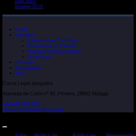
julio 2017
octubre 2012
Firma
Servicios
Nacionalidad Española
Residencia en España
Asesoría Fiscal y Laboral
Área Penal
Contacto
Presupuesto
Blog
Claros Legal abogados
Alameda de Colón nº 30, Primero, 29001 Málaga
+34 630 600 938
elenaclaros@icamalaga.org
Our Facebook Page
Aviso
Política de
Política de
Presupuesto