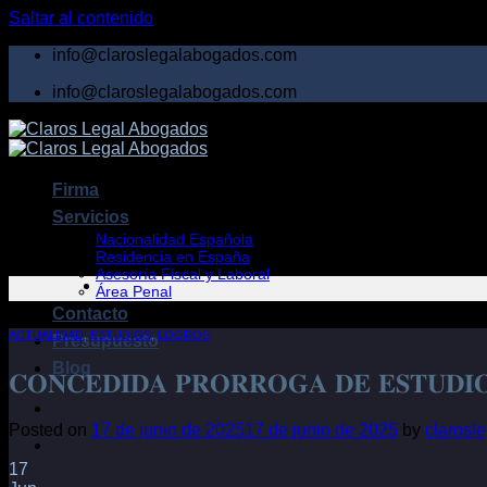
Saltar al contenido
info@claroslegalabogados.com
info@claroslegalabogados.com
Firma
Servicios
Nacionalidad Española
Residencia en España
Asesoría Fiscal y Laboral
Área Penal
Contacto
ACTUALIDAD
,
ESTUDIOS
,
LOGROS
Presupuesto
Blog
𝐂𝐎𝐍𝐂𝐄𝐃𝐈𝐃𝐀 𝐏𝐑𝐎𝐑𝐑𝐎𝐆𝐀 𝐃𝐄 𝐄𝐒𝐓𝐔𝐃𝐈
Posted on
17 de junio de 2025
17 de junio de 2025
by
clarosl
17