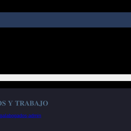
𝐒 𝐘 𝐓𝐑𝐀𝐁𝐀𝐉𝐎
egalabogados-admin