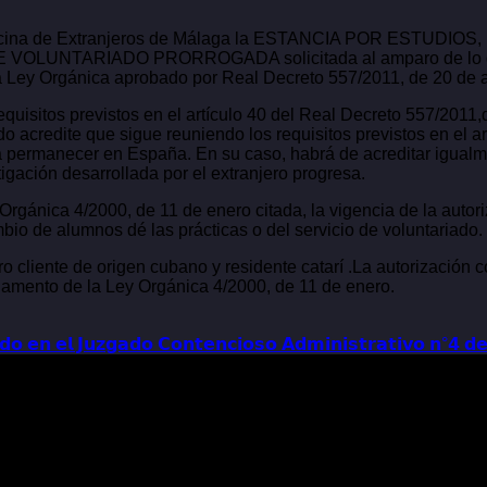
 la Oficina de Extranjeros de Málaga la ESTANCIA POR EST
TARIADO PRORROGADA solicitada al amparo de lo dispuest
da Ley Orgánica aprobado por Real Decreto 557/2011, de 20 de a
uisitos previstos en el artículo 40 del Real Decreto 557/2011,d
 acredite que sigue reuniendo los requisitos previstos en el ar
o a permanecer en España. En su caso, habrá de acreditar igual
tigación desarrollada por el extranjero progresa.
Orgánica 4/2000, de 11 de enero citada, la vigencia de la autori
mbio de alumnos dé las prácticas o del servicio de voluntariado.
cliente de origen cubano y residente catarí .La autorización c
eglamento de la Ley Orgánica 4/2000, de 11 de enero.
𝗻 𝗲𝗹 𝗝𝘂𝘇𝗴𝗮𝗱𝗼 𝗖𝗼𝗻𝘁𝗲𝗻𝗰𝗶𝗼𝘀𝗼 𝗔𝗱𝗺𝗶𝗻𝗶𝘀𝘁𝗿𝗮𝘁𝗶𝘃𝗼 𝗻°𝟰 𝗱