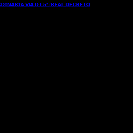
𝗗𝗜𝗡𝗔𝗥𝗜𝗔 𝗩Í𝗔 𝗗𝗧 𝟱ª (𝗥𝗘𝗔𝗟 𝗗𝗘𝗖𝗥𝗘𝗧𝗢
𝗦𝗘 𝗔 𝗟𝗔 𝗥𝗘𝗚𝗨𝗟𝗔𝗥𝗜𝗭𝗔𝗖𝗜Ó𝗡
𝐑𝐄𝐂𝐔𝐑𝐒𝐎 𝐄𝐒𝐓𝐈𝐌𝐀𝐃𝐎 𝐀𝐍𝐓𝐄 𝐋𝐀
𝐈𝐎𝐍 𝐄𝐒𝐓𝐀𝐍𝐂𝐈𝐀 𝐀 𝐑𝐄𝐒𝐈𝐃𝐄𝐍𝐂𝐈𝐀