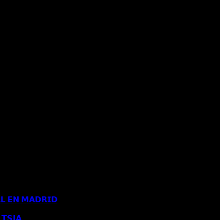
𝗟 𝗘𝗡 𝗠𝗔𝗗𝗥𝗜𝗗
Comentarios desactivados
en 𝗖𝗢𝗡𝗖𝗘𝗡𝗗𝗜𝗗𝗔 
𝗧𝗦𝗝𝗔
Comentarios desactivados
en 𝗘𝗦𝗧𝗜𝗠𝗔𝗗𝗢 𝗥𝗘𝗖𝗨𝗥𝗦𝗢 