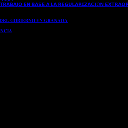
𝗥𝗔𝗕𝗔𝗝𝗢 𝗘𝗡 𝗕𝗔𝗦𝗘 𝗔 𝗟𝗔 𝗥𝗘𝗚𝗨𝗟𝗔𝗥𝗜𝗭𝗔𝗖𝗜Ó𝗡 𝗘𝗫𝗧𝗥𝗔𝗢𝗥
𝗔 𝗔𝗨𝗧𝗢𝗥𝗜𝗭𝗔𝗖𝗜Ó𝗡 𝗗𝗘 𝗥𝗘𝗦𝗜𝗗𝗘𝗡𝗖𝗜𝗔 𝗧𝗥𝗔𝗕𝗔𝗝𝗢 𝗘𝗡 𝗕𝗔
𝟭𝟱𝟱/𝟮𝟬𝟮𝟰)
 𝐃𝐄𝐋 𝐆𝐎𝐁𝐈𝐄𝐑𝐍𝐎 𝐄𝐍 𝐆𝐑𝐀𝐍𝐀𝐃𝐀
Comentarios desactivados
en 
𝐍𝐂𝐈𝐀
Comentarios desactivados
en 𝐂𝐎𝐍𝐂𝐄𝐃𝐈𝐃𝐀 𝐌𝐎𝐃𝐈𝐅𝐈𝐂𝐀