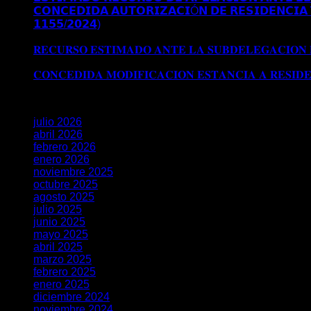
𝗖𝗢𝗡𝗖𝗘𝗗𝗜𝗗𝗔 𝗔𝗨𝗧𝗢𝗥𝗜𝗭𝗔𝗖𝗜Ó𝗡 𝗗𝗘 𝗥𝗘𝗦𝗜𝗗𝗘𝗡𝗖𝗜𝗔 
𝟭𝟭𝟱𝟱/𝟮𝟬𝟮𝟰)
Comentarios desactivados
en 𝗖𝗢𝗡𝗖𝗘𝗗𝗜
𝗘𝗫𝗧𝗥𝗔𝗢𝗥𝗗𝗜𝗡𝗔𝗥𝗜𝗔 𝗩Í𝗔 𝗗𝗧 𝟱ª (𝗥𝗘𝗔𝗟 𝗗𝗘𝗖𝗥𝗘𝗧𝗢 𝟭
𝐑𝐄𝐂𝐔𝐑𝐒𝐎 𝐄𝐒𝐓𝐈𝐌𝐀𝐃𝐎 𝐀𝐍𝐓𝐄 𝐋𝐀 𝐒𝐔𝐁𝐃𝐄𝐋𝐄𝐆𝐀𝐂𝐈𝐎𝐍
𝐒𝐔𝐁𝐃𝐄𝐋𝐄𝐆𝐀𝐂𝐈𝐎𝐍 𝐃𝐄𝐋 𝐆𝐎𝐁𝐈𝐄𝐑𝐍𝐎 𝐄𝐍 𝐆𝐑𝐀𝐍𝐀𝐃𝐀
𝐂𝐎𝐍𝐂𝐄𝐃𝐈𝐃𝐀 𝐌𝐎𝐃𝐈𝐅𝐈𝐂𝐀𝐂𝐈𝐎𝐍 𝐄𝐒𝐓𝐀𝐍𝐂𝐈𝐀 𝐀 𝐑𝐄𝐒𝐈𝐃
Archivos
julio 2026
abril 2026
febrero 2026
enero 2026
noviembre 2025
octubre 2025
agosto 2025
julio 2025
junio 2025
mayo 2025
abril 2025
marzo 2025
febrero 2025
enero 2025
diciembre 2024
noviembre 2024