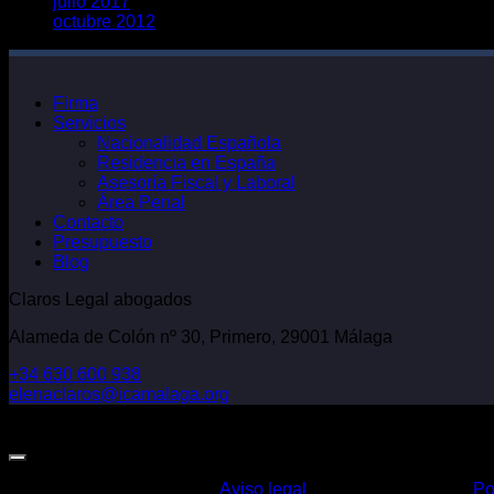
julio 2017
octubre 2012
Firma
Servicios
Nacionalidad Española
Residencia en España
Asesoría Fiscal y Laboral
Área Penal
Contacto
Presupuesto
Blog
Claros Legal abogados
Alameda de Colón nº 30, Primero, 29001 Málaga
+34 630 600 938
elenaclaros@icamalaga.org
Our Facebook Page
Aviso legal
Po