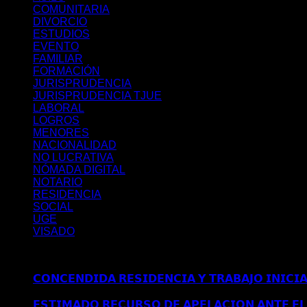
COMUNITARIA
DIVORCIO
ESTUDIOS
EVENTO
FAMILIAR
FORMACIÓN
JURISPRUDENCIA
JURISPRUDENCIA TJUE
LABORAL
LOGROS
MENORES
NACIONALIDAD
NO LUCRATIVA
NÓMADA DIGITAL
NOTARIO
RESIDENCIA
SOCIAL
UGE
VISADO
Últimos posts
𝗖𝗢𝗡𝗖𝗘𝗡𝗗𝗜𝗗𝗔 𝗥𝗘𝗦𝗜𝗗𝗘𝗡𝗖𝗜𝗔 𝗬 𝗧𝗥𝗔𝗕𝗔𝗝𝗢 𝗜𝗡𝗜𝗖𝗜
𝗠𝗔𝗗𝗥𝗜𝗗
𝗘𝗦𝗧𝗜𝗠𝗔𝗗𝗢 𝗥𝗘𝗖𝗨𝗥𝗦𝗢 𝗗𝗘 𝗔𝗣𝗘𝗟𝗔𝗖𝗜𝗢𝗡 𝗔𝗡𝗧𝗘 𝗘𝗟 