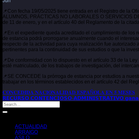
Jun
📌Con fecha 19/05/2025 tiene entrada en el Registro de
ALUMNOS, PRÁCTICAS NO LABORALES O SERVICIOS DE VOLUN
de 11 de enero, y en el artículo 40 del Reglamento de la cita
📌En el expediente queda acreditado el cumplimiento de los req
de estancia podrá prorrogarse anualmente cuando el interesado
respecto de la actividad para cuya realización fue autorizad
pertinentes para la continuidad de sus estudios o que la inves
📌De conformidad con lo dispuesto en el artículo 33 de la Ley 
esté matriculado, de los trabajos de investigación, del interca
📌SE CONCEDE la prórroga de estancia por estudios a nuestro 
trabajar en los términos establecidos en el artículo 42 del R
𝐂𝐎𝐍𝐂𝐄𝐃𝐈𝐃𝐀 𝐍𝐀𝐂𝐈𝐎𝐍𝐀𝐋𝐈𝐃𝐀𝐃 𝐄𝐒𝐏𝐀Ñ𝐎𝐋𝐀 𝐄𝐍 𝟓 𝐌𝐄𝐒𝐄𝐒
𝗥𝗘𝗖𝗨𝗥𝗦𝗢 𝗖𝗢𝗡𝗧𝗘𝗡𝗖𝗜𝗢𝗦𝗢-𝗔𝗗𝗠𝗜𝗡𝗜𝗦𝗧𝗥𝗔𝗧𝗜𝗩𝗢 𝗴𝗮𝗻𝗮𝗱𝗼 𝗲
Categorías
ACTUALIDAD
ARRAIGO
ASILO