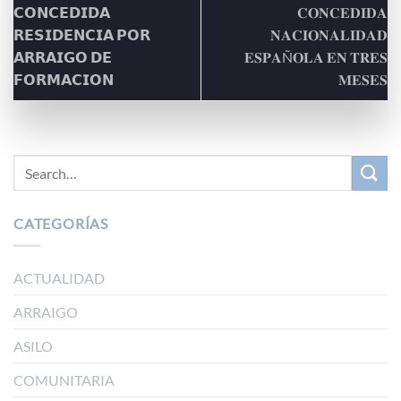
𝗖𝗢𝗡𝗖𝗘𝗗𝗜𝗗𝗔
𝐂𝐎𝐍𝐂𝐄𝐃𝐈𝐃𝐀
𝗥𝗘𝗦𝗜𝗗𝗘𝗡𝗖𝗜𝗔 𝗣𝗢𝗥
𝐍𝐀𝐂𝐈𝐎𝐍𝐀𝐋𝐈𝐃𝐀𝐃
𝗔𝗥𝗥𝗔𝗜𝗚𝗢 𝗗𝗘
𝐄𝐒𝐏𝐀Ñ𝐎𝐋𝐀 𝐄𝐍 𝐓𝐑𝐄𝐒
𝗙𝗢𝗥𝗠𝗔𝗖𝗜𝗢𝗡
𝐌𝐄𝐒𝐄𝐒
CATEGORÍAS
ACTUALIDAD
ARRAIGO
ASILO
COMUNITARIA