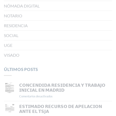
NÓMADA DIGITAL
NOTARIO
RESIDENCIA
SOCIAL
UGE
VISADO
ÚLTIMOS POSTS
𝗖𝗢𝗡𝗖𝗘𝗡𝗗𝗜𝗗𝗔 𝗥𝗘𝗦𝗜𝗗𝗘𝗡𝗖𝗜𝗔 𝗬 𝗧𝗥𝗔𝗕𝗔𝗝𝗢
𝗜𝗡𝗜𝗖𝗜𝗔𝗟 𝗘𝗡 𝗠𝗔𝗗𝗥𝗜𝗗
Comentarios desactivados
en
𝗖𝗢𝗡𝗖𝗘𝗡𝗗𝗜𝗗𝗔
𝗥𝗘𝗦𝗜𝗗𝗘𝗡𝗖𝗜𝗔
𝗘𝗦𝗧𝗜𝗠𝗔𝗗𝗢 𝗥𝗘𝗖𝗨𝗥𝗦𝗢 𝗗𝗘 𝗔𝗣𝗘𝗟𝗔𝗖𝗜𝗢𝗡
𝗬
𝗔𝗡𝗧𝗘 𝗘𝗟 𝗧𝗦𝗝𝗔
𝗧𝗥𝗔𝗕𝗔𝗝𝗢