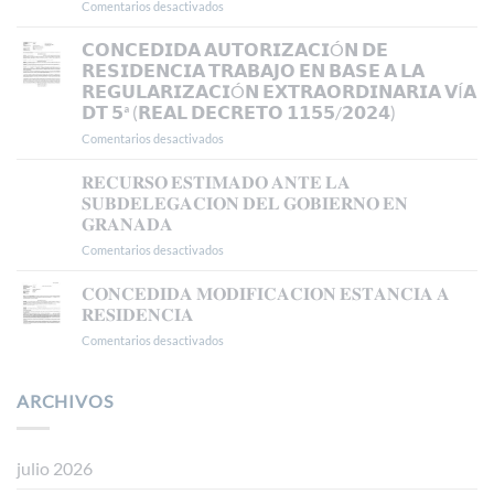
Comentarios desactivados
en
𝗜𝗡𝗜𝗖𝗜𝗔𝗟
𝗘𝗦𝗧𝗜𝗠𝗔𝗗𝗢
𝗘𝗡
𝗥𝗘𝗖𝗨𝗥𝗦𝗢
𝗖𝗢𝗡𝗖𝗘𝗗𝗜𝗗𝗔 𝗔𝗨𝗧𝗢𝗥𝗜𝗭𝗔𝗖𝗜Ó𝗡 𝗗𝗘
𝗠𝗔𝗗𝗥𝗜𝗗
𝗗𝗘
𝗥𝗘𝗦𝗜𝗗𝗘𝗡𝗖𝗜𝗔 𝗧𝗥𝗔𝗕𝗔𝗝𝗢 𝗘𝗡 𝗕𝗔𝗦𝗘 𝗔 𝗟𝗔
𝗔𝗣𝗘𝗟𝗔𝗖𝗜𝗢𝗡
𝗥𝗘𝗚𝗨𝗟𝗔𝗥𝗜𝗭𝗔𝗖𝗜Ó𝗡 𝗘𝗫𝗧𝗥𝗔𝗢𝗥𝗗𝗜𝗡𝗔𝗥𝗜𝗔 𝗩Í𝗔
𝗔𝗡𝗧𝗘
𝗗𝗧 𝟱ª (𝗥𝗘𝗔𝗟 𝗗𝗘𝗖𝗥𝗘𝗧𝗢 𝟭𝟭𝟱𝟱/𝟮𝟬𝟮𝟰)
𝗘𝗟
𝗧𝗦𝗝𝗔
Comentarios desactivados
en
𝗖𝗢𝗡𝗖𝗘𝗗𝗜𝗗𝗔
𝗔𝗨𝗧𝗢𝗥𝗜𝗭𝗔𝗖𝗜Ó𝗡
𝐑𝐄𝐂𝐔𝐑𝐒𝐎 𝐄𝐒𝐓𝐈𝐌𝐀𝐃𝐎 𝐀𝐍𝐓𝐄 𝐋𝐀
𝗗𝗘
𝐒𝐔𝐁𝐃𝐄𝐋𝐄𝐆𝐀𝐂𝐈𝐎𝐍 𝐃𝐄𝐋 𝐆𝐎𝐁𝐈𝐄𝐑𝐍𝐎 𝐄𝐍
𝗥𝗘𝗦𝗜𝗗𝗘𝗡𝗖𝗜𝗔
𝐆𝐑𝐀𝐍𝐀𝐃𝐀
𝗧𝗥𝗔𝗕𝗔𝗝𝗢
Comentarios desactivados
en
𝗘𝗡
𝐑𝐄𝐂𝐔𝐑𝐒𝐎
𝗕𝗔𝗦𝗘
𝐄𝐒𝐓𝐈𝐌𝐀𝐃𝐎
𝗔
𝐂𝐎𝐍𝐂𝐄𝐃𝐈𝐃𝐀 𝐌𝐎𝐃𝐈𝐅𝐈𝐂𝐀𝐂𝐈𝐎𝐍 𝐄𝐒𝐓𝐀𝐍𝐂𝐈𝐀 𝐀
𝐀𝐍𝐓𝐄
𝗟𝗔
𝐑𝐄𝐒𝐈𝐃𝐄𝐍𝐂𝐈𝐀
𝐋𝐀
𝗥𝗘𝗚𝗨𝗟𝗔𝗥𝗜𝗭𝗔𝗖𝗜Ó𝗡
Comentarios desactivados
en
𝐒𝐔𝐁𝐃𝐄𝐋𝐄𝐆𝐀𝐂𝐈𝐎𝐍
𝗘𝗫𝗧𝗥𝗔𝗢𝗥𝗗𝗜𝗡𝗔𝗥𝗜𝗔
𝐂𝐎𝐍𝐂𝐄𝐃𝐈𝐃𝐀
𝐃𝐄𝐋
𝗩Í𝗔
𝐌𝐎𝐃𝐈𝐅𝐈𝐂𝐀𝐂𝐈𝐎𝐍
𝐆𝐎𝐁𝐈𝐄𝐑𝐍𝐎
𝗗𝗧
𝐄𝐒𝐓𝐀𝐍𝐂𝐈𝐀
ARCHIVOS
𝐄𝐍
𝟱ª
𝐀
𝐆𝐑𝐀𝐍𝐀𝐃𝐀
(𝗥𝗘𝗔𝗟
𝐑𝐄𝐒𝐈𝐃𝐄𝐍𝐂𝐈𝐀
𝗗𝗘𝗖𝗥𝗘𝗧𝗢
𝟭𝟭𝟱𝟱/𝟮𝟬𝟮𝟰)
julio 2026