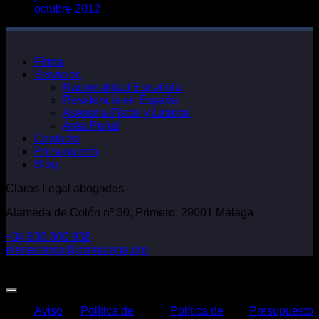
octubre 2012
Firma
Servicios
Nacionalidad Española
Residencia en España
Asesoría Fiscal y Laboral
Área Penal
Contacto
Presupuesto
Blog
Claros Legal abogados
Alameda de Colón nº 30, Primero, 29001 Málaga
+34 630 600 938
elenaclaros@icamalaga.org
Our Facebook Page
Aviso
Política de
Política de
Presupuesto