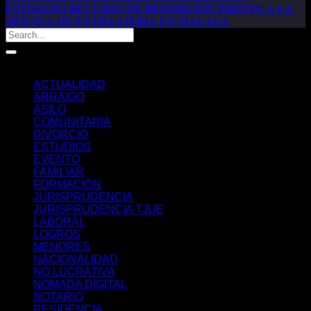
𝐄𝐒𝐓𝐈𝐌𝐀𝐃𝐎 𝐑𝐄𝐂𝐔𝐑𝐒𝐎 𝐃𝐄 𝐑𝐄𝐏𝐎𝐒𝐈𝐂𝐈𝐎𝐍 𝐅𝐑𝐄𝐍𝐓𝐄 𝐀 𝐋𝐀
𝐎𝐅𝐈𝐂𝐈𝐍𝐀 𝐃𝐄 𝐄𝐗𝐓𝐑𝐀𝐍𝐉𝐄𝐑𝐈𝐀 𝐄𝐍 𝐌𝐀𝐋𝐀𝐆𝐀
Categorías
ACTUALIDAD
ARRAIGO
ASILO
COMUNITARIA
DIVORCIO
ESTUDIOS
EVENTO
FAMILIAR
FORMACIÓN
JURISPRUDENCIA
JURISPRUDENCIA TJUE
LABORAL
LOGROS
MENORES
NACIONALIDAD
NO LUCRATIVA
NÓMADA DIGITAL
NOTARIO
RESIDENCIA