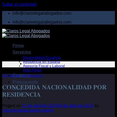
Saltar al contenido
info@claroslegalabogados.com
info@claroslegalabogados.com
Firma
Servicios
Nacionalidad Española
Residencia en España
Asesoría Fiscal y Laboral
Área Penal
Contacto
ACTUALIDAD
,
NACIONALIDAD
Presupuesto
𝐂𝐎𝐍𝐂𝐄𝐃𝐈𝐃𝐀 𝐍𝐀𝐂𝐈𝐎𝐍𝐀𝐋𝐈𝐃𝐀𝐃 𝐏𝐎𝐑
Blog
𝐑𝐄𝐒𝐈𝐃𝐄𝐍𝐂𝐈𝐀
Posted on
17 de abril de 2024
16 de abril de 2024
by
claroslegalabogados-admin