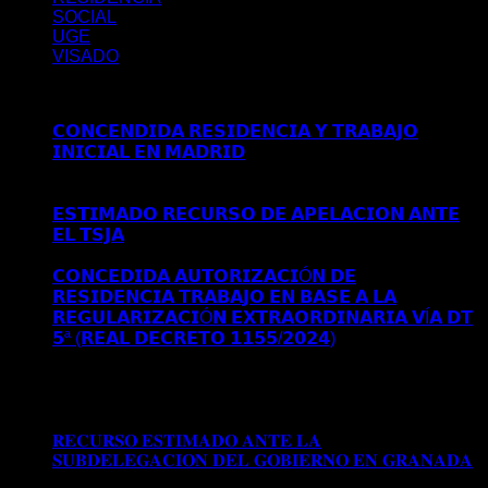
SOCIAL
UGE
VISADO
Últimos posts
𝗖𝗢𝗡𝗖𝗘𝗡𝗗𝗜𝗗𝗔 𝗥𝗘𝗦𝗜𝗗𝗘𝗡𝗖𝗜𝗔 𝗬 𝗧𝗥𝗔𝗕𝗔𝗝𝗢
𝗜𝗡𝗜𝗖𝗜𝗔𝗟 𝗘𝗡 𝗠𝗔𝗗𝗥𝗜𝗗
Comentarios desactivados
en
𝗖𝗢𝗡𝗖𝗘𝗡𝗗𝗜𝗗𝗔 𝗥𝗘𝗦𝗜𝗗𝗘𝗡𝗖𝗜𝗔 𝗬 𝗧𝗥𝗔𝗕𝗔𝗝𝗢
𝗜𝗡𝗜𝗖𝗜𝗔𝗟 𝗘𝗡 𝗠𝗔𝗗𝗥𝗜𝗗
𝗘𝗦𝗧𝗜𝗠𝗔𝗗𝗢 𝗥𝗘𝗖𝗨𝗥𝗦𝗢 𝗗𝗘 𝗔𝗣𝗘𝗟𝗔𝗖𝗜𝗢𝗡 𝗔𝗡𝗧𝗘
𝗘𝗟 𝗧𝗦𝗝𝗔
Comentarios desactivados
en 𝗘𝗦𝗧𝗜𝗠𝗔𝗗𝗢
𝗥𝗘𝗖𝗨𝗥𝗦𝗢 𝗗𝗘 𝗔𝗣𝗘𝗟𝗔𝗖𝗜𝗢𝗡 𝗔𝗡𝗧𝗘 𝗘𝗟 𝗧𝗦𝗝𝗔
𝗖𝗢𝗡𝗖𝗘𝗗𝗜𝗗𝗔 𝗔𝗨𝗧𝗢𝗥𝗜𝗭𝗔𝗖𝗜Ó𝗡 𝗗𝗘
𝗥𝗘𝗦𝗜𝗗𝗘𝗡𝗖𝗜𝗔 𝗧𝗥𝗔𝗕𝗔𝗝𝗢 𝗘𝗡 𝗕𝗔𝗦𝗘 𝗔 𝗟𝗔
𝗥𝗘𝗚𝗨𝗟𝗔𝗥𝗜𝗭𝗔𝗖𝗜Ó𝗡 𝗘𝗫𝗧𝗥𝗔𝗢𝗥𝗗𝗜𝗡𝗔𝗥𝗜𝗔 𝗩Í𝗔 𝗗𝗧
𝟱ª (𝗥𝗘𝗔𝗟 𝗗𝗘𝗖𝗥𝗘𝗧𝗢 𝟭𝟭𝟱𝟱/𝟮𝟬𝟮𝟰)
Comentarios
desactivados
en 𝗖𝗢𝗡𝗖𝗘𝗗𝗜𝗗𝗔 𝗔𝗨𝗧𝗢𝗥𝗜𝗭𝗔𝗖𝗜Ó𝗡
𝗗𝗘 𝗥𝗘𝗦𝗜𝗗𝗘𝗡𝗖𝗜𝗔 𝗧𝗥𝗔𝗕𝗔𝗝𝗢 𝗘𝗡 𝗕𝗔𝗦𝗘 𝗔 𝗟𝗔
𝗥𝗘𝗚𝗨𝗟𝗔𝗥𝗜𝗭𝗔𝗖𝗜Ó𝗡 𝗘𝗫𝗧𝗥𝗔𝗢𝗥𝗗𝗜𝗡𝗔𝗥𝗜𝗔 𝗩Í𝗔 𝗗𝗧
𝟱ª (𝗥𝗘𝗔𝗟 𝗗𝗘𝗖𝗥𝗘𝗧𝗢 𝟭𝟭𝟱𝟱/𝟮𝟬𝟮𝟰)
𝐑𝐄𝐂𝐔𝐑𝐒𝐎 𝐄𝐒𝐓𝐈𝐌𝐀𝐃𝐎 𝐀𝐍𝐓𝐄 𝐋𝐀
𝐒𝐔𝐁𝐃𝐄𝐋𝐄𝐆𝐀𝐂𝐈𝐎𝐍 𝐃𝐄𝐋 𝐆𝐎𝐁𝐈𝐄𝐑𝐍𝐎 𝐄𝐍 𝐆𝐑𝐀𝐍𝐀𝐃𝐀
Comentarios desactivados
en 𝐑𝐄𝐂𝐔𝐑𝐒𝐎 𝐄𝐒𝐓𝐈𝐌𝐀𝐃𝐎