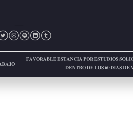
𝐅𝐀𝐕𝐎𝐑𝐀𝐁𝐋𝐄 𝐄𝐒𝐓𝐀𝐍𝐂𝐈𝐀 𝐏𝐎𝐑 𝐄𝐒𝐓𝐔𝐃𝐈𝐎𝐒 𝐒𝐎𝐋𝐈
𝐀𝐁𝐀𝐉𝐎
𝐃𝐄𝐍𝐓𝐑𝐎 𝐃𝐄 𝐋𝐎𝐒 𝟔𝟎 𝐃𝐈𝐀𝐒 𝐃𝐄 