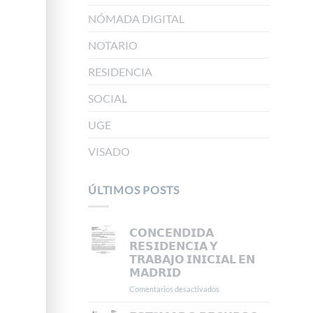
NÓMADA DIGITAL
NOTARIO
RESIDENCIA
SOCIAL
UGE
VISADO
ÚLTIMOS POSTS
𝗖𝗢𝗡𝗖𝗘𝗡𝗗𝗜𝗗𝗔
𝗥𝗘𝗦𝗜𝗗𝗘𝗡𝗖𝗜𝗔 𝗬
𝗧𝗥𝗔𝗕𝗔𝗝𝗢 𝗜𝗡𝗜𝗖𝗜𝗔𝗟 𝗘𝗡
𝗠𝗔𝗗𝗥𝗜𝗗
Comentarios desactivados
en
𝗖𝗢𝗡𝗖𝗘𝗡𝗗𝗜𝗗𝗔
𝗥𝗘𝗦𝗜𝗗𝗘𝗡𝗖𝗜𝗔