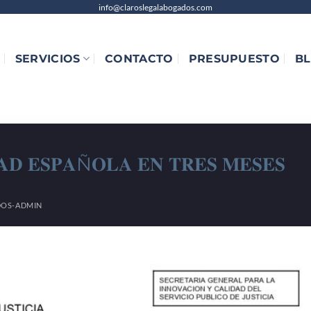
info@claroslegalabogados.com
SERVICIOS
CONTACTO
PRESUPUESTO
B
𝐀𝐃 𝐄𝐒𝐏𝐀Ñ𝐎𝐋𝐀 𝐄𝐍 𝐓𝐑𝐄𝐒 𝐌𝐄𝐒𝐄𝐒
OS-ADMIN