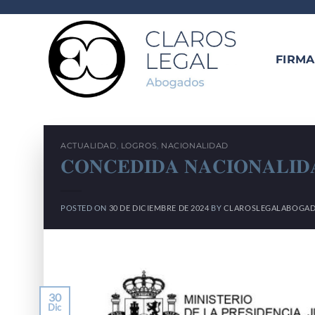
Saltar
al
contenido
FIRMA
ACTUALIDAD
,
LOGROS
,
NACIONALIDAD
𝐂𝐎𝐍𝐂𝐄𝐃𝐈𝐃𝐀 𝐍𝐀𝐂𝐈𝐎𝐍𝐀𝐋𝐈𝐃
POSTED ON
30 DE DICIEMBRE DE 2024
BY
CLAROSLEGALABOGAD
30
Dic