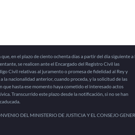
ue, en el plazo de ciento ochenta días a partir del día siguiente a 
entante, se realicen ante el Encargado del Registro Civil las
digo Civil relativas al juramento o promesa de fidelidad al Rey y
 a la nacionalidad anterior, cuando proceda, y la solicitud de las
 sin que hasta ese momento haya cometido el interesado actos
vica. Transcurrido este plazo desde la notificación, si no se han
 caducada.
NVENIO DEL MINISTERIO DE JUSTICIA Y EL CONSEJO GENE