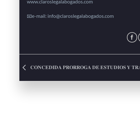
www.claroslegalabogados.com
📧e-mail: info@claroslegalabogados.com
𝐂𝐎𝐍𝐂𝐄𝐃𝐈𝐃𝐀 𝐏𝐑𝐎𝐑𝐑𝐎𝐆𝐀 𝐃𝐄 𝐄𝐒𝐓𝐔𝐃𝐈𝐎𝐒 𝐘 𝐓𝐑