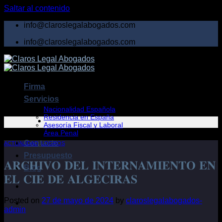
Saltar al contenido
info@claroslegalabogados.com
info@claroslegalabogados.com
Firma
Servicios
Nacionalidad Española
Residencia en España
Asesoría Fiscal y Laboral
Área Penal
Contacto
ACTUALIDAD
,
LOGROS
Presupuesto
𝐀𝐑𝐂𝐇𝐈𝐕𝐎 𝐃𝐄𝐋 𝐈𝐍𝐓𝐄𝐑𝐍𝐀𝐌𝐈𝐄𝐍𝐓𝐎 𝐄𝐍
Blog
𝐄𝐋 𝐂𝐈𝐄 𝐃𝐄 𝐀𝐋𝐆𝐄𝐂𝐈𝐑𝐀𝐒
Posted on
27 de mayo de 2024
by
claroslegalabogados-
admin