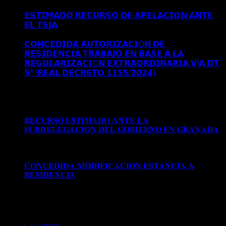
𝗜𝗡𝗜𝗖𝗜𝗔𝗟 𝗘𝗡 𝗠𝗔𝗗𝗥𝗜𝗗
𝗘𝗦𝗧𝗜𝗠𝗔𝗗𝗢 𝗥𝗘𝗖𝗨𝗥𝗦𝗢 𝗗𝗘 𝗔𝗣𝗘𝗟𝗔𝗖𝗜𝗢𝗡 𝗔𝗡𝗧𝗘
𝗘𝗟 𝗧𝗦𝗝𝗔
Comentarios desactivados
en 𝗘𝗦𝗧𝗜𝗠𝗔𝗗𝗢
𝗥𝗘𝗖𝗨𝗥𝗦𝗢 𝗗𝗘 𝗔𝗣𝗘𝗟𝗔𝗖𝗜𝗢𝗡 𝗔𝗡𝗧𝗘 𝗘𝗟 𝗧𝗦𝗝𝗔
𝗖𝗢𝗡𝗖𝗘𝗗𝗜𝗗𝗔 𝗔𝗨𝗧𝗢𝗥𝗜𝗭𝗔𝗖𝗜Ó𝗡 𝗗𝗘
𝗥𝗘𝗦𝗜𝗗𝗘𝗡𝗖𝗜𝗔 𝗧𝗥𝗔𝗕𝗔𝗝𝗢 𝗘𝗡 𝗕𝗔𝗦𝗘 𝗔 𝗟𝗔
𝗥𝗘𝗚𝗨𝗟𝗔𝗥𝗜𝗭𝗔𝗖𝗜Ó𝗡 𝗘𝗫𝗧𝗥𝗔𝗢𝗥𝗗𝗜𝗡𝗔𝗥𝗜𝗔 𝗩Í𝗔 𝗗𝗧
𝟱ª (𝗥𝗘𝗔𝗟 𝗗𝗘𝗖𝗥𝗘𝗧𝗢 𝟭𝟭𝟱𝟱/𝟮𝟬𝟮𝟰)
Comentarios
desactivados
en 𝗖𝗢𝗡𝗖𝗘𝗗𝗜𝗗𝗔 𝗔𝗨𝗧𝗢𝗥𝗜𝗭𝗔𝗖𝗜Ó𝗡
𝗗𝗘 𝗥𝗘𝗦𝗜𝗗𝗘𝗡𝗖𝗜𝗔 𝗧𝗥𝗔𝗕𝗔𝗝𝗢 𝗘𝗡 𝗕𝗔𝗦𝗘 𝗔 𝗟𝗔
𝗥𝗘𝗚𝗨𝗟𝗔𝗥𝗜𝗭𝗔𝗖𝗜Ó𝗡 𝗘𝗫𝗧𝗥𝗔𝗢𝗥𝗗𝗜𝗡𝗔𝗥𝗜𝗔 𝗩Í𝗔 𝗗𝗧
𝟱ª (𝗥𝗘𝗔𝗟 𝗗𝗘𝗖𝗥𝗘𝗧𝗢 𝟭𝟭𝟱𝟱/𝟮𝟬𝟮𝟰)
𝐑𝐄𝐂𝐔𝐑𝐒𝐎 𝐄𝐒𝐓𝐈𝐌𝐀𝐃𝐎 𝐀𝐍𝐓𝐄 𝐋𝐀
𝐒𝐔𝐁𝐃𝐄𝐋𝐄𝐆𝐀𝐂𝐈𝐎𝐍 𝐃𝐄𝐋 𝐆𝐎𝐁𝐈𝐄𝐑𝐍𝐎 𝐄𝐍 𝐆𝐑𝐀𝐍𝐀𝐃𝐀
Comentarios desactivados
en 𝐑𝐄𝐂𝐔𝐑𝐒𝐎 𝐄𝐒𝐓𝐈𝐌𝐀𝐃𝐎
𝐀𝐍𝐓𝐄 𝐋𝐀 𝐒𝐔𝐁𝐃𝐄𝐋𝐄𝐆𝐀𝐂𝐈𝐎𝐍 𝐃𝐄𝐋 𝐆𝐎𝐁𝐈𝐄𝐑𝐍𝐎 𝐄𝐍
𝐆𝐑𝐀𝐍𝐀𝐃𝐀
𝐂𝐎𝐍𝐂𝐄𝐃𝐈𝐃𝐀 𝐌𝐎𝐃𝐈𝐅𝐈𝐂𝐀𝐂𝐈𝐎𝐍 𝐄𝐒𝐓𝐀𝐍𝐂𝐈𝐀 𝐀
𝐑𝐄𝐒𝐈𝐃𝐄𝐍𝐂𝐈𝐀
Comentarios desactivados
en
𝐂𝐎𝐍𝐂𝐄𝐃𝐈𝐃𝐀 𝐌𝐎𝐃𝐈𝐅𝐈𝐂𝐀𝐂𝐈𝐎𝐍 𝐄𝐒𝐓𝐀𝐍𝐂𝐈𝐀 𝐀
𝐑𝐄𝐒𝐈𝐃𝐄𝐍𝐂𝐈𝐀
Archivos