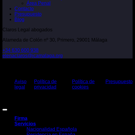
Área Penal
Contacto
Presupuesto
Blog
Claros Legal abogados
Alameda de Colón nº 30, Primero, 29001 Málaga
+34 630 600 938
elenaclaros@icamalaga.org
Our Facebook Page
Aviso
Política de
Política de
Presupuesto
legal
privacidad
cookies
Claros Legal Abogados
©
2026. Todos los derechos reservados.
Diseño y desarrollo
TuchoDigital
.
Firma
Servicios
Nacionalidad Española
Residencia en España