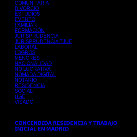
COMUNITARIA
DIVORCIO
ESTUDIOS
EVENTO
FAMILIAR
FORMACIÓN
JURISPRUDENCIA
JURISPRUDENCIA TJUE
LABORAL
LOGROS
MENORES
NACIONALIDAD
NO LUCRATIVA
NÓMADA DIGITAL
NOTARIO
RESIDENCIA
SOCIAL
UGE
VISADO
Últimos posts
𝗖𝗢𝗡𝗖𝗘𝗡𝗗𝗜𝗗𝗔 𝗥𝗘𝗦𝗜𝗗𝗘𝗡𝗖𝗜𝗔 𝗬 𝗧𝗥𝗔𝗕𝗔𝗝𝗢
𝗜𝗡𝗜𝗖𝗜𝗔𝗟 𝗘𝗡 𝗠𝗔𝗗𝗥𝗜𝗗
Comentarios desactivados
en
𝗖𝗢𝗡𝗖𝗘𝗡𝗗𝗜𝗗𝗔 𝗥𝗘𝗦𝗜𝗗𝗘𝗡𝗖𝗜𝗔 𝗬 𝗧𝗥𝗔𝗕𝗔𝗝𝗢