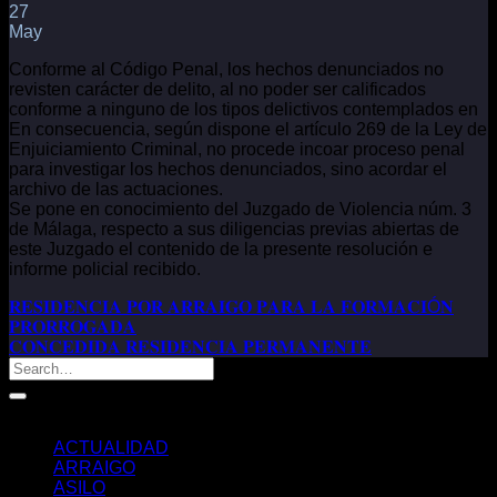
27
May
Conforme al Código Penal, los hechos denunciados no
revisten carácter de delito, al no poder ser calificados
conforme a ninguno de los tipos delictivos contemplados en
En consecuencia, según dispone el artículo 269 de la Ley de
Enjuiciamiento Criminal, no procede incoar proceso penal
para investigar los hechos denunciados, sino acordar el
archivo de las actuaciones.
Se pone en conocimiento del Juzgado de Violencia núm. 3
de Málaga, respecto a sus diligencias previas abiertas de
este Juzgado el contenido de la presente resolución e
informe policial recibido.
𝐑𝐄𝐒𝐈𝐃𝐄𝐍𝐂𝐈𝐀 𝐏𝐎𝐑 𝐀𝐑𝐑𝐀𝐈𝐆𝐎 𝐏𝐀𝐑𝐀 𝐋𝐀 𝐅𝐎𝐑𝐌𝐀𝐂𝐈Ó𝐍
𝐏𝐑𝐎𝐑𝐑𝐎𝐆𝐀𝐃𝐀
𝐂𝐎𝐍𝐂𝐄𝐃𝐈𝐃𝐀 𝐑𝐄𝐒𝐈𝐃𝐄𝐍𝐂𝐈𝐀 𝐏𝐄𝐑𝐌𝐀𝐍𝐄𝐍𝐓𝐄
Categorías
ACTUALIDAD
ARRAIGO
ASILO