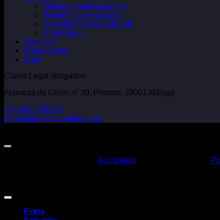
Nacionalidad Española
Residencia en España
Asesoría Fiscal y Laboral
Área Penal
Contacto
Presupuesto
Blog
Claros Legal abogados
Alameda de Colón nº 30, Primero, 29001 Málaga
+34 630 600 938
elenaclaros@icamalaga.org
Our Facebook Page
Aviso legal
Po
Claros Legal Abogados
©
2026. Todos los derechos reservados.
Diseño y desarrollo
TuchoDigital
.
Firma