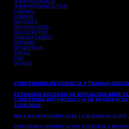
JURISPRUDENCIA
JURISPRUDENCIA TJUE
LABORAL
LOGROS
MENORES
NACIONALIDAD
NO LUCRATIVA
NÓMADA DIGITAL
NOTARIO
RESIDENCIA
SOCIAL
UGE
VISADO
Últimos posts
𝗖𝗢𝗡𝗖𝗘𝗡𝗗𝗜𝗗𝗔 𝗥𝗘𝗦𝗜𝗗𝗘𝗡𝗖𝗜𝗔 𝗬 𝗧𝗥𝗔𝗕𝗔𝗝𝗢 𝗜𝗡𝗜𝗖𝗜
𝗠𝗔𝗗𝗥𝗜𝗗
𝗘𝗦𝗧𝗜𝗠𝗔𝗗𝗢 𝗥𝗘𝗖𝗨𝗥𝗦𝗢 𝗗𝗘 𝗔𝗣𝗘𝗟𝗔𝗖𝗜𝗢𝗡 𝗔𝗡𝗧𝗘 𝗘𝗟 
𝗖𝗢𝗡𝗖𝗘𝗗𝗜𝗗𝗔 𝗔𝗨𝗧𝗢𝗥𝗜𝗭𝗔𝗖𝗜Ó𝗡 𝗗𝗘 𝗥𝗘𝗦𝗜𝗗𝗘𝗡𝗖𝗜𝗔 
𝟭𝟭𝟱𝟱/𝟮𝟬𝟮𝟰)
Comentarios desactivados
en 𝗖𝗢𝗡𝗖𝗘𝗗𝗜
𝗘𝗫𝗧𝗥𝗔𝗢𝗥𝗗𝗜𝗡𝗔𝗥𝗜𝗔 𝗩Í𝗔 𝗗𝗧 𝟱ª (𝗥𝗘𝗔𝗟 𝗗𝗘𝗖𝗥𝗘𝗧𝗢 𝟭
𝐑𝐄𝐂𝐔𝐑𝐒𝐎 𝐄𝐒𝐓𝐈𝐌𝐀𝐃𝐎 𝐀𝐍𝐓𝐄 𝐋𝐀 𝐒𝐔𝐁𝐃𝐄𝐋𝐄𝐆𝐀𝐂𝐈𝐎𝐍
𝐒𝐔𝐁𝐃𝐄𝐋𝐄𝐆𝐀𝐂𝐈𝐎𝐍 𝐃𝐄𝐋 𝐆𝐎𝐁𝐈𝐄𝐑𝐍𝐎 𝐄𝐍 𝐆𝐑𝐀𝐍𝐀𝐃𝐀
𝐂𝐎𝐍𝐂𝐄𝐃𝐈𝐃𝐀 𝐌𝐎𝐃𝐈𝐅𝐈𝐂𝐀𝐂𝐈𝐎𝐍 𝐄𝐒𝐓𝐀𝐍𝐂𝐈𝐀 𝐀 𝐑𝐄𝐒𝐈𝐃