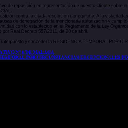
tivo de reposición en representación de nuestro cliente sobre
CIAL.
sición contra la citada resolución denegatoria. A la vista de 
ausas de denegación de la mencionada autorización y cumplidos l
ormidad con lo establecido en el Reglamento de la Ley Orgánica
o por Real Decreto 557/2011, de 20 de abril.
ición interpuesto y conceder la RESIDENCIA TEMPORAL POR
𝐀𝐓𝐈𝐕𝐎 𝐍º 𝟔 𝐃𝐄 𝐌𝐀𝐋𝐀𝐆𝐀
𝐓𝐄𝐌𝐏𝐎𝐑𝐀𝐋 𝐏𝐎𝐑 𝐂𝐈𝐑𝐂𝐔𝐍𝐒𝐓𝐀𝐍𝐂𝐈𝐀𝐒 𝐄𝐗𝐂𝐄𝐏𝐂𝐈𝐎𝐍𝐀𝐋𝐄𝐒 𝐏𝐎