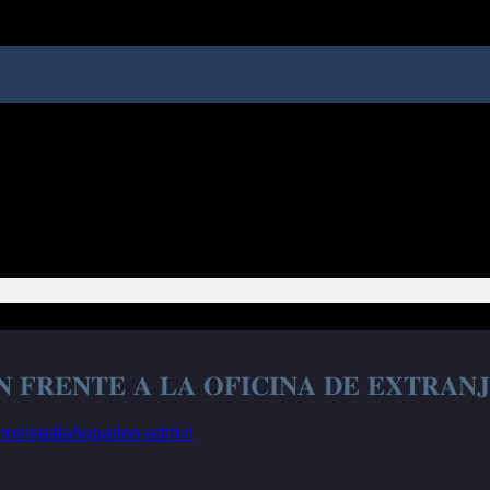
𝐍 𝐅𝐑𝐄𝐍𝐓𝐄 𝐀 𝐋𝐀 𝐎𝐅𝐈𝐂𝐈𝐍𝐀 𝐃𝐄 𝐄𝐗𝐓𝐑𝐀𝐍
aroslegalabogados-admin