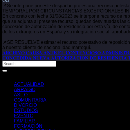
Oct
📌Se interpone por este despacho profesional recurso potesta
TEMPORAL POR CIRCUNSTANCIAS EXCEPCIONALES INI
En concreto con fecha 31/08/2023 se interpone recurso de repo
que se adjunta al presente recurso, quedan desvirtuadas las c
concesión de autorización de residencia por esta vía, de conf
de los extranjeros en España y su integración social, aprobad
📌SE RESUELVE estimar el recurso potestativo de repos
a nuestro cliente de nacionalidad marroquí.
𝐀𝐑𝐂𝐇𝐈𝐕𝐎 𝐂𝐀𝐔𝐒𝐀 𝐀𝐍𝐓𝐄 𝐄𝐋 𝐂𝐎𝐍𝐓𝐄𝐍𝐂𝐈𝐎𝐒𝐎 𝐀𝐃𝐌𝐈𝐍𝐈𝐒𝐓𝐑
𝐂𝐎𝐍𝐂𝐄𝐃𝐈𝐃𝐀 𝐍𝐔𝐄𝐕𝐀 𝐀𝐔𝐓𝐎𝐑𝐈𝐙𝐀𝐂𝐈𝐎𝐍 𝐃𝐄 𝐑𝐄𝐒𝐈𝐃𝐄𝐍𝐂𝐈𝐀 
Categorías
ACTUALIDAD
ARRAIGO
ASILO
COMUNITARIA
DIVORCIO
ESTUDIOS
EVENTO
FAMILIAR
FORMACIÓN