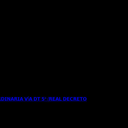
𝗥𝗘𝗦𝗜𝗗𝗘𝗡𝗖𝗜𝗔 𝗬 𝗧𝗥𝗔𝗕𝗔𝗝𝗢 𝗜𝗡𝗜𝗖𝗜𝗔𝗟 𝗘𝗡
𝗘 𝗔𝗣𝗘𝗟𝗔𝗖𝗜𝗢𝗡 𝗔𝗡𝗧𝗘 𝗘𝗟 𝗧𝗦𝗝𝗔
𝗗𝗜𝗡𝗔𝗥𝗜𝗔 𝗩Í𝗔 𝗗𝗧 𝟱ª (𝗥𝗘𝗔𝗟 𝗗𝗘𝗖𝗥𝗘𝗧𝗢
𝗦𝗘 𝗔 𝗟𝗔 𝗥𝗘𝗚𝗨𝗟𝗔𝗥𝗜𝗭𝗔𝗖𝗜Ó𝗡
𝐑𝐄𝐂𝐔𝐑𝐒𝐎 𝐄𝐒𝐓𝐈𝐌𝐀𝐃𝐎 𝐀𝐍𝐓𝐄 𝐋𝐀
𝐈𝐎𝐍 𝐄𝐒𝐓𝐀𝐍𝐂𝐈𝐀 𝐀 𝐑𝐄𝐒𝐈𝐃𝐄𝐍𝐂𝐈𝐀