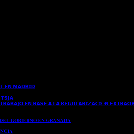
𝗟 𝗘𝗡 𝗠𝗔𝗗𝗥𝗜𝗗
Comentarios desactivados
en 𝗖𝗢𝗡𝗖𝗘𝗡𝗗𝗜𝗗𝗔 
𝗧𝗦𝗝𝗔
Comentarios desactivados
en 𝗘𝗦𝗧𝗜𝗠𝗔𝗗𝗢 𝗥𝗘𝗖𝗨𝗥𝗦𝗢 
𝗥𝗔𝗕𝗔𝗝𝗢 𝗘𝗡 𝗕𝗔𝗦𝗘 𝗔 𝗟𝗔 𝗥𝗘𝗚𝗨𝗟𝗔𝗥𝗜𝗭𝗔𝗖𝗜Ó𝗡 𝗘𝗫𝗧𝗥𝗔𝗢𝗥
𝗔 𝗔𝗨𝗧𝗢𝗥𝗜𝗭𝗔𝗖𝗜Ó𝗡 𝗗𝗘 𝗥𝗘𝗦𝗜𝗗𝗘𝗡𝗖𝗜𝗔 𝗧𝗥𝗔𝗕𝗔𝗝𝗢 𝗘𝗡 𝗕𝗔
𝟭𝟱𝟱/𝟮𝟬𝟮𝟰)
 𝐃𝐄𝐋 𝐆𝐎𝐁𝐈𝐄𝐑𝐍𝐎 𝐄𝐍 𝐆𝐑𝐀𝐍𝐀𝐃𝐀
Comentarios desactivados
en 
𝐍𝐂𝐈𝐀
Comentarios desactivados
en 𝐂𝐎𝐍𝐂𝐄𝐃𝐈𝐃𝐀 𝐌𝐎𝐃𝐈𝐅𝐈𝐂𝐀