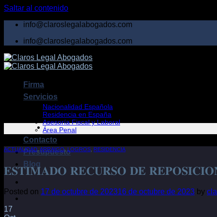
Saltar al contenido
info@claroslegalabogados.com
info@claroslegalabogados.com
Firma
Servicios
Nacionalidad Española
Residencia en España
Asesoría Fiscal y Laboral
Área Penal
Contacto
ACTUALIDAD
,
ARRAIGO
,
LOGROS
,
RESIDENCIA
Presupuesto
Blog
𝐄𝐒𝐓𝐈𝐌𝐀𝐃𝐎 𝐑𝐄𝐂𝐔𝐑𝐒𝐎 𝐃𝐄 𝐑𝐄𝐏𝐎𝐒𝐈𝐂𝐈𝐎
Posted on
17 de octubre de 2023
16 de octubre de 2023
by
cl
17