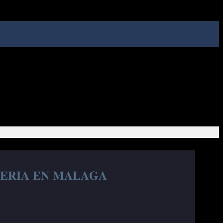
𝐉𝐄𝐑𝐈𝐀 𝐄𝐍 𝐌𝐀𝐋𝐀𝐆𝐀