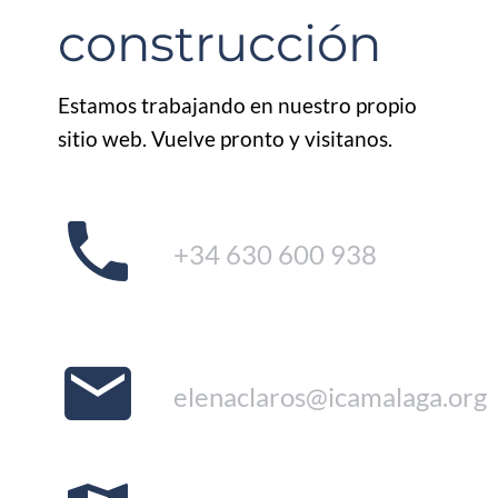
construcción
Estamos trabajando en nuestro propio
sitio web. Vuelve pronto y visitanos.
phone
+34 630 600 938
mail
elenaclaros@icamalaga.org