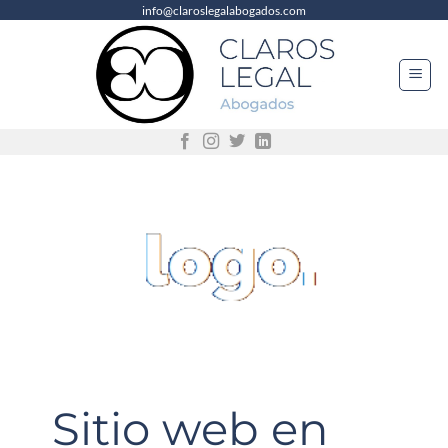
info@claroslegalabogados.com
Saltar
al
contenido
Sitio web en