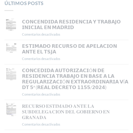
ÚLTIMOS POSTS
𝗖𝗢𝗡𝗖𝗘𝗡𝗗𝗜𝗗𝗔 𝗥𝗘𝗦𝗜𝗗𝗘𝗡𝗖𝗜𝗔 𝗬 𝗧𝗥𝗔𝗕𝗔𝗝𝗢
𝗜𝗡𝗜𝗖𝗜𝗔𝗟 𝗘𝗡 𝗠𝗔𝗗𝗥𝗜𝗗
Comentarios desactivados
en
𝗖𝗢𝗡𝗖𝗘𝗡𝗗𝗜𝗗𝗔
𝗥𝗘𝗦𝗜𝗗𝗘𝗡𝗖𝗜𝗔
𝗘𝗦𝗧𝗜𝗠𝗔𝗗𝗢 𝗥𝗘𝗖𝗨𝗥𝗦𝗢 𝗗𝗘 𝗔𝗣𝗘𝗟𝗔𝗖𝗜𝗢𝗡
𝗬
𝗔𝗡𝗧𝗘 𝗘𝗟 𝗧𝗦𝗝𝗔
𝗧𝗥𝗔𝗕𝗔𝗝𝗢
Comentarios desactivados
en
𝗜𝗡𝗜𝗖𝗜𝗔𝗟
𝗘𝗦𝗧𝗜𝗠𝗔𝗗𝗢
𝗘𝗡
𝗥𝗘𝗖𝗨𝗥𝗦𝗢
𝗖𝗢𝗡𝗖𝗘𝗗𝗜𝗗𝗔 𝗔𝗨𝗧𝗢𝗥𝗜𝗭𝗔𝗖𝗜Ó𝗡 𝗗𝗘
𝗠𝗔𝗗𝗥𝗜𝗗
𝗗𝗘
𝗥𝗘𝗦𝗜𝗗𝗘𝗡𝗖𝗜𝗔 𝗧𝗥𝗔𝗕𝗔𝗝𝗢 𝗘𝗡 𝗕𝗔𝗦𝗘 𝗔 𝗟𝗔
𝗔𝗣𝗘𝗟𝗔𝗖𝗜𝗢𝗡
𝗥𝗘𝗚𝗨𝗟𝗔𝗥𝗜𝗭𝗔𝗖𝗜Ó𝗡 𝗘𝗫𝗧𝗥𝗔𝗢𝗥𝗗𝗜𝗡𝗔𝗥𝗜𝗔 𝗩Í𝗔
𝗔𝗡𝗧𝗘
𝗗𝗧 𝟱ª (𝗥𝗘𝗔𝗟 𝗗𝗘𝗖𝗥𝗘𝗧𝗢 𝟭𝟭𝟱𝟱/𝟮𝟬𝟮𝟰)
𝗘𝗟
𝗧𝗦𝗝𝗔
Comentarios desactivados
en
𝗖𝗢𝗡𝗖𝗘𝗗𝗜𝗗𝗔
𝗔𝗨𝗧𝗢𝗥𝗜𝗭𝗔𝗖𝗜Ó𝗡
𝐑𝐄𝐂𝐔𝐑𝐒𝐎 𝐄𝐒𝐓𝐈𝐌𝐀𝐃𝐎 𝐀𝐍𝐓𝐄 𝐋𝐀
𝗗𝗘
𝐒𝐔𝐁𝐃𝐄𝐋𝐄𝐆𝐀𝐂𝐈𝐎𝐍 𝐃𝐄𝐋 𝐆𝐎𝐁𝐈𝐄𝐑𝐍𝐎 𝐄𝐍
𝗥𝗘𝗦𝗜𝗗𝗘𝗡𝗖𝗜𝗔
𝐆𝐑𝐀𝐍𝐀𝐃𝐀
𝗧𝗥𝗔𝗕𝗔𝗝𝗢
Comentarios desactivados
en
𝗘𝗡
𝐑𝐄𝐂𝐔𝐑𝐒𝐎
𝗕𝗔𝗦𝗘