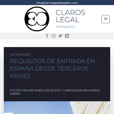
info@claroslegalabogados.com
Saltar
al
contenido
ACTUALIDAD
REQUISITOS DE ENTRADA EN
ESPAÑA DESDE TERCEROS
PAISES
POSTED ON
8 DE MARZO DE 2022
BY
CLAROSLEGALABOGADOS-
ADMIN