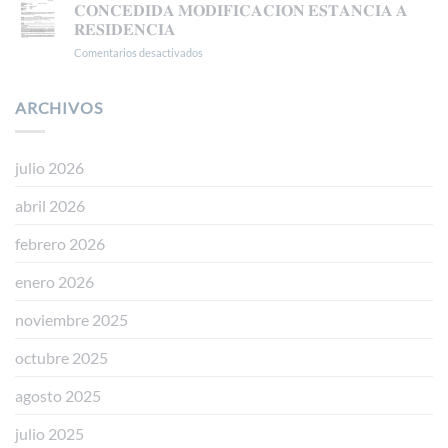
𝐄𝐒𝐓𝐈𝐌𝐀𝐃𝐎
𝗔
𝐂𝐎𝐍𝐂𝐄𝐃𝐈𝐃𝐀 𝐌𝐎𝐃𝐈𝐅𝐈𝐂𝐀𝐂𝐈𝐎𝐍 𝐄𝐒𝐓𝐀𝐍𝐂𝐈𝐀 𝐀
𝐀𝐍𝐓𝐄
𝗟𝗔
𝐑𝐄𝐒𝐈𝐃𝐄𝐍𝐂𝐈𝐀
𝐋𝐀
𝗥𝗘𝗚𝗨𝗟𝗔𝗥𝗜𝗭𝗔𝗖𝗜Ó𝗡
Comentarios desactivados
en
𝐒𝐔𝐁𝐃𝐄𝐋𝐄𝐆𝐀𝐂𝐈𝐎𝐍
𝗘𝗫𝗧𝗥𝗔𝗢𝗥𝗗𝗜𝗡𝗔𝗥𝗜𝗔
𝐂𝐎𝐍𝐂𝐄𝐃𝐈𝐃𝐀
𝐃𝐄𝐋
𝗩Í𝗔
𝐌𝐎𝐃𝐈𝐅𝐈𝐂𝐀𝐂𝐈𝐎𝐍
𝐆𝐎𝐁𝐈𝐄𝐑𝐍𝐎
𝗗𝗧
𝐄𝐒𝐓𝐀𝐍𝐂𝐈𝐀
ARCHIVOS
𝐄𝐍
𝟱ª
𝐀
𝐆𝐑𝐀𝐍𝐀𝐃𝐀
(𝗥𝗘𝗔𝗟
𝐑𝐄𝐒𝐈𝐃𝐄𝐍𝐂𝐈𝐀
𝗗𝗘𝗖𝗥𝗘𝗧𝗢
𝟭𝟭𝟱𝟱/𝟮𝟬𝟮𝟰)
julio 2026
abril 2026
febrero 2026
enero 2026
noviembre 2025
octubre 2025
agosto 2025
julio 2025